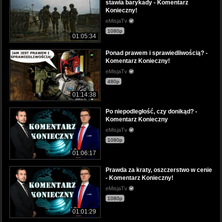
stawia barykady - Komentarz
Konieczny!
eMisjaTv
1080p
01:05:34
Ponad prawem i sprawiedliwością? -
Komentarz Konieczny!
eMisjaTv
480p
01:14:38
Po niepodległość, czy donikąd? -
Komentarz Konieczny
eMisjaTv
1080p
01:06:17
Prawda za kraty, oszczerstwo w cenie
- Komentarz Konieczny!
eMisjaTv
1080p
01:01:29