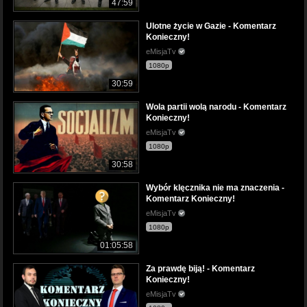
47:59
Ulotne życie w Gazie - Komentarz
Konieczny!
eMisjaTv
1080p
30:59
Wola partii wolą narodu - Komentarz
Konieczny!
eMisjaTv
1080p
30:58
Wybór klęcznika nie ma znaczenia -
Komentarz Konieczny!
eMisjaTv
1080p
01:05:58
Za prawdę biją! - Komentarz
Konieczny!
eMisjaTv