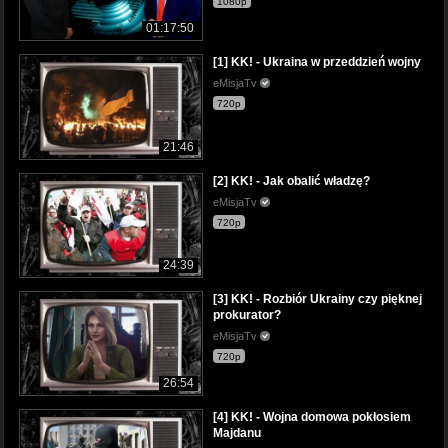
1080p
01:17:50
[1] KK! - Ukraina w przeddzień wojny
eMisjaTv
720p
21:46
[2] KK! - Jak obalić władzę?
eMisjaTv
720p
24:39
[3] KK! - Rozbiór Ukrainy czy pięknej
prokurator?
eMisjaTv
720p
26:54
[4] KK! - Wojna domowa pokłosiem
Majdanu