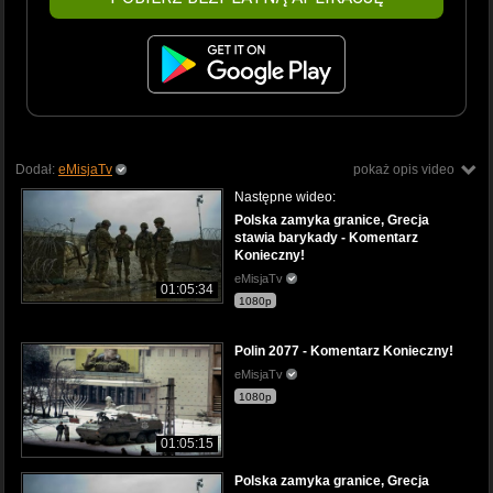
Dodał:
eMisjaTv
pokaż opis video
Następne wideo:
Polska zamyka granice, Grecja
stawia barykady - Komentarz
Konieczny!
eMisjaTv
01:05:34
1080p
Polin 2077 - Komentarz Konieczny!
eMisjaTv
1080p
01:05:15
Polska zamyka granice, Grecja