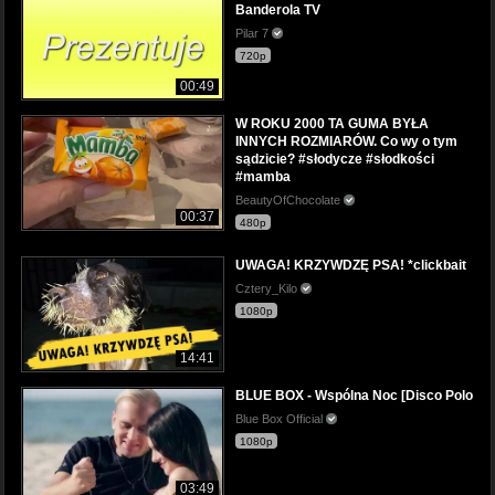
Banderola TV
Pilar 7
720p
00:49
W ROKU 2000 TA GUMA BYŁA
INNYCH ROZMIARÓW. Co wy o tym
sądzicie? #słodycze #słodkości
#mamba
BeautyOfChocolate
00:37
480p
UWAGA! KRZYWDZĘ PSA! *clickbait
Cztery_Kilo
1080p
14:41
BLUE BOX - Wspólna Noc [Disco Polo
Blue Box Official
1080p
03:49