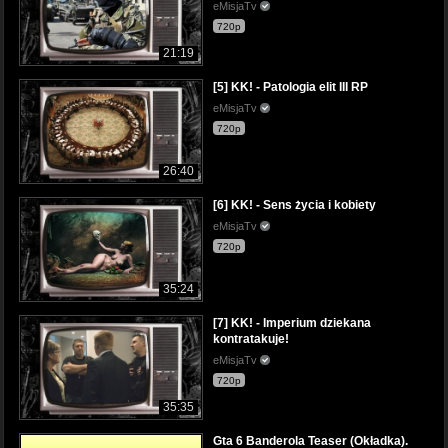
eMisjaTv
720p
21:19
[5] KK! - Patologia elit III RP
eMisjaTv
720p
26:40
[6] KK! - Sens życia i kobiety
eMisjaTv
720p
35:24
[7] KK! - Imperium dziekana
kontratakuje!
eMisjaTv
720p
35:35
Gta 6 Banderola Teaser (Okładka).