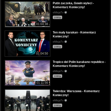
Putin zaczeka, Gowin wyleci -
Komentarz Konieczny!
eMisjaTv
1080p
01:04:38
Ten mały karakan - Komentarz
Konieczny!
eMisjaTv
1080p
01:04:50
Tropico del Polin karakano republico -
Komentarz Konieczny!
eMisjaTv
1080p
01:11:56
Twierdza: Warszawa - Komentarz
Konieczny!
eMisjaTv
1080p