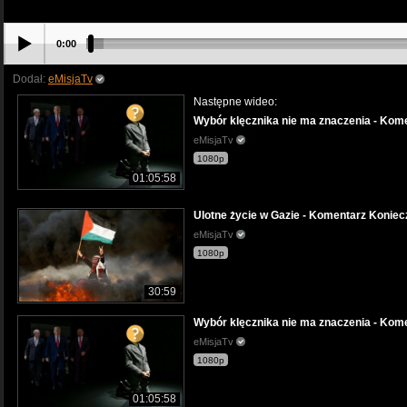
0:00
Dodał:
eMisjaTv
Następne wideo:
Wybór klęcznika nie ma znaczenia - Kom
eMisjaTv
1080p
01:05:58
Ulotne życie w Gazie - Komentarz Koniec
eMisjaTv
1080p
30:59
Wybór klęcznika nie ma znaczenia - Kom
eMisjaTv
1080p
01:05:58