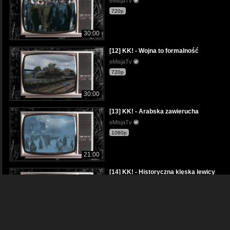
eMisjaTv
720p
30:00
[12] KK! - Wojna to formalność
eMisjaTv
720p
30:00
[13] KK! - Arabska zawierucha
eMisjaTv
1080p
21:00
[14] KK! - Historyczna klęska lewicy
eMisjaTv
1080p
15:00