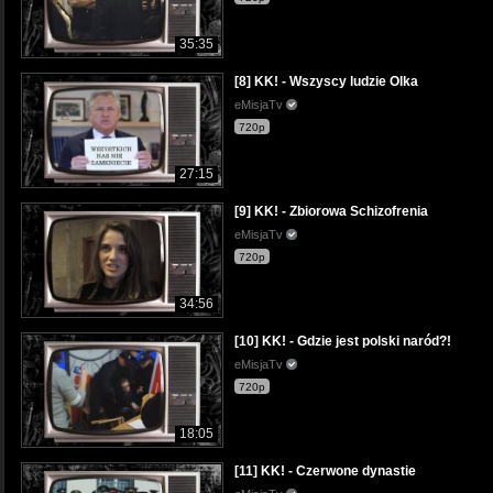
35:35
[8] KK! - Wszyscy ludzie Olka
eMisjaTv
720p
27:15
[9] KK! - Zbiorowa Schizofrenia
eMisjaTv
720p
34:56
[10] KK! - Gdzie jest polski naród?!
eMisjaTv
720p
18:05
[11] KK! - Czerwone dynastie