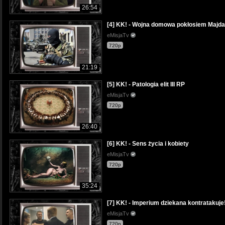
26:54
[4] KK! - Wojna domowa pokłosiem Majd
eMisjaTv
720p
21:19
[5] KK! - Patologia elit III RP
eMisjaTv
720p
26:40
[6] KK! - Sens życia i kobiety
eMisjaTv
720p
35:24
[7] KK! - Imperium dziekana kontratakuje
eMisjaTv
720p