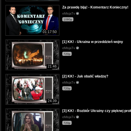
Za prawdę biją! - Komentarz Konieczny!
eMisjaTv
1080p
01:17:50
[1] KK! - Ukraina w przeddzień wojny
eMisjaTv
720p
21:46
[2] KK! - Jak obalić władzę?
eMisjaTv
720p
24:39
[3] KK! - Rozbiór Ukrainy czy pięknej pro
eMisjaTv
720p