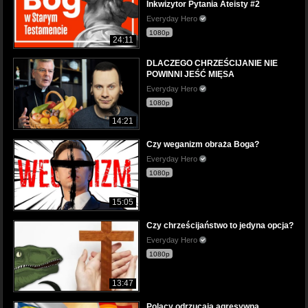
Inkwizytor Pytania Ateisty #2
Everyday Hero
1080p
24:11
DLACZEGO CHRZEŚCIJANIE NIE
POWINNI JEŚĆ MIĘSA
Everyday Hero
1080p
14:21
Czy weganizm obraża Boga?
Everyday Hero
1080p
15:05
Czy chrześcijaństwo to jedyna opcja?
Everyday Hero
1080p
13:47
Polacy odrzucają agresywną