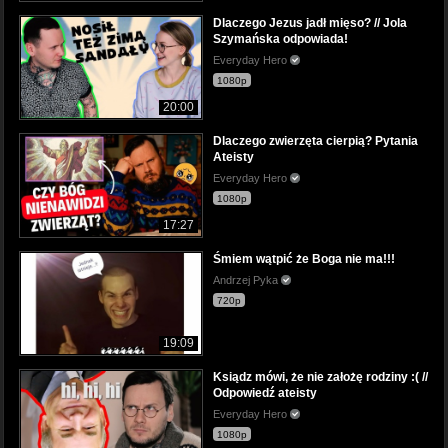
Dlaczego Jezus jadł mięso? // Jola
Szymańska odpowiada!
Everyday Hero
1080p
20:00
Dlaczego zwierzęta cierpią? Pytania
Ateisty
Everyday Hero
1080p
17:27
Śmiem wątpić że Boga nie ma!!!
Andrzej Pyka
720p
19:09
Ksiądz mówi, że nie założę rodziny :( //
Odpowiedź ateisty
Everyday Hero
1080p