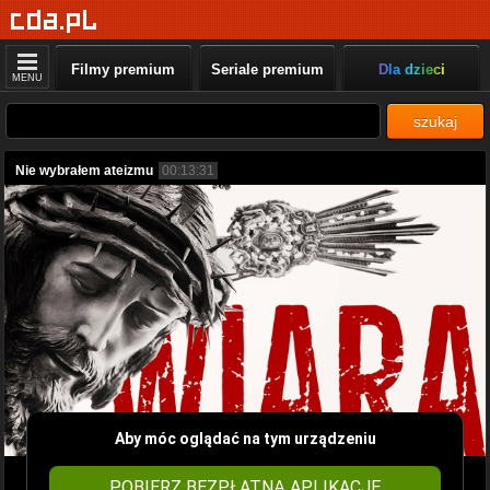
Filmy premium
Seriale premium
Dla dzieci
MENU
szukaj
Nie wybrałem ateizmu
00:13:31
Aby móc oglądać na tym urządzeniu
POBIERZ BEZPŁATNĄ APLIKACJĘ