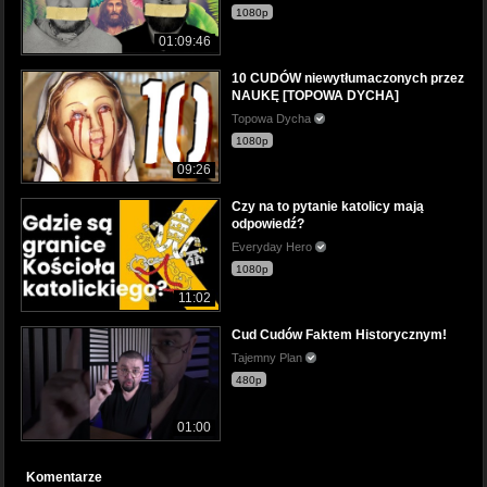
1080p
01:09:46
10 CUDÓW niewytłumaczonych przez
NAUKĘ [TOPOWA DYCHA]
Topowa Dycha
1080p
09:26
Czy na to pytanie katolicy mają
odpowiedź?
Everyday Hero
1080p
11:02
Cud Cudów Faktem Historycznym!
Tajemny Plan
480p
01:00
Komentarze