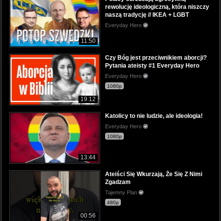
rewolucję ideologiczną, która niszczy
naszą tradycję // IKEA + LGBT
Everyday Hero
11:50
Czy Bóg jest przeciwnikiem aborcji?
Pytania ateisty #1 Everyday Hero
Everyday Hero
1080p
19:12
Katolicy to nie ludzie, ale ideologia!
Everyday Hero
1080p
13:44
Ateiści Się Wkurzają, Że Się Z Nimi
Zgadzam
Tajemny Plan
480p
00:56