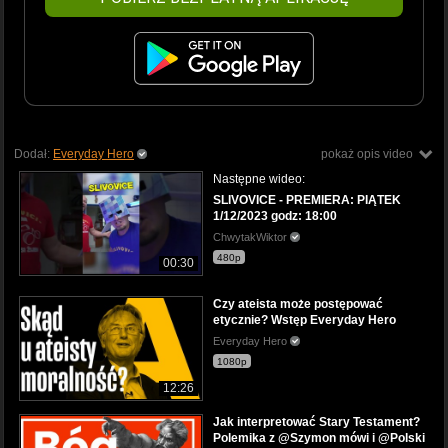
Dodał:
Everyday Hero
pokaż opis video
Następne wideo:
SLIVOVICE - PREMIERA: PIĄTEK
1/12/2023 godz: 18:00
ChwytakWiktor
480p
00:30
Czy ateista może postępować
etycznie? Wstęp Everyday Hero
Everyday Hero
1080p
12:26
Jak interpretować Stary Testament?
Polemika z @Szymon mówi i @Polski