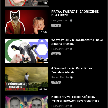
14:38
PRAWA ZWIERZĄT - ZAGROŻENIE
DLA LUDZI?
Everyday Hero
1080p
14:05
Wszyscy jemy mięso koszerne i halal.
Smutna prawda.
Everyday Hero
1080p
21:48
4 Doświadczenia, Przez Które
Zostałem Ateistą
Robert Marchel
1080p
23:52
Koniec krytyki religii i Kościoła?
@KarolFjalkowski i Everyday Hero
Everyday Hero