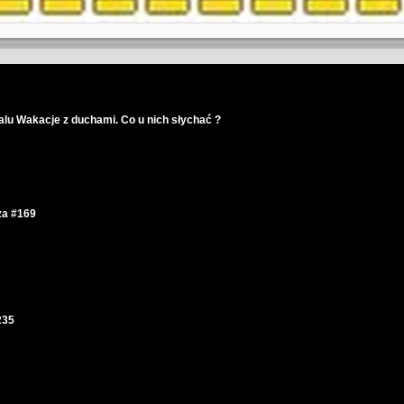
alu Wakacje z duchami. Co u nich słychać ?
za #169
235