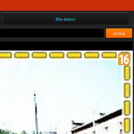
Dla dzieci
szukaj