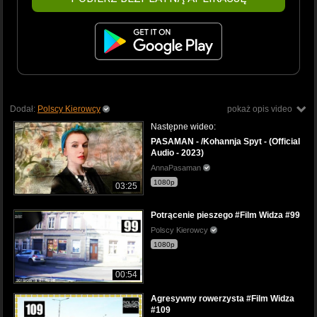
Dodał:
Polscy Kierowcy
pokaż opis video
Następne wideo:
PASAMAN - /Kohannja Spyt - (Official
Audio - 2023)
AnnaPasaman
1080p
03:25
Potrącenie pieszego #Film Widza #99
Polscy Kierowcy
1080p
00:54
Agresywny rowerzysta #Film Widza
#109