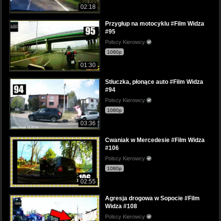
02:18
Przygłup na motocyklu #Film Widza
#95
Polscy Kierowcy
1080p
01:30
Stłuczka, płonące auto #Film Widza
#94
Polscy Kierowcy
1080p
03:36
Cwaniak w Mercedesie #Film Widza
#106
Polscy Kierowcy
1080p
02:55
Agresja drogowa w Sopocie #Film
Widza #108
Polscy Kierowcy