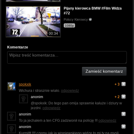
Pijany kierowca BMW #Film Widza
#72
Polscy Kierowcy
1080p
00:34
Komentarze
Zamieść komentarz
spokxik
+ 3
Wichura i strasznie wiało.
odpowiedz
anonim
+ 2
@spokxik: Do tego pan omija sprawnie kałuże i dziury w
jezdni.
odpowiedz
anonim
To ja jechałem a ten CFG zadzwonił na policję !!!
odpowiedz
anonim
Kurmittt !!!! czemu jak ja wisniewskiego widze to mi ty na mysli