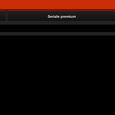
Seriale premium