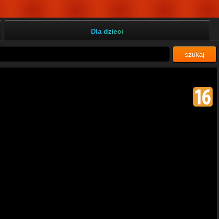
Dla dzieci
szukaj