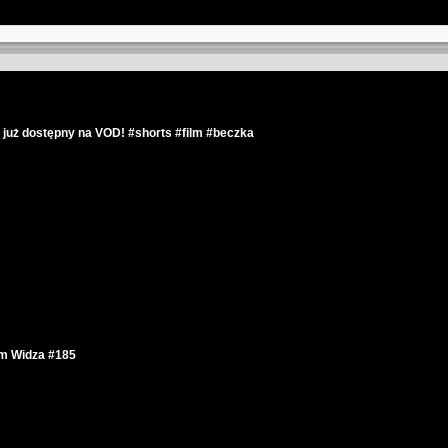
 już dostępny na VOD! #shorts #film #beczka
lm Widza #185