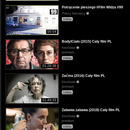
Potrącenie pieszego #Film Widza #99
Polscy Kierowcy
1080p
00:54
Body/Ciało (2015) Cały film PL
KinoSwiat
premium
1080p
01:28:36
Zaćma (2016) Cały film PL
KinoSwiat
premium
1080p
01:49:33
Zabawa zabawa (2018) Cały film PL
KinoSwiat
premium
1080p