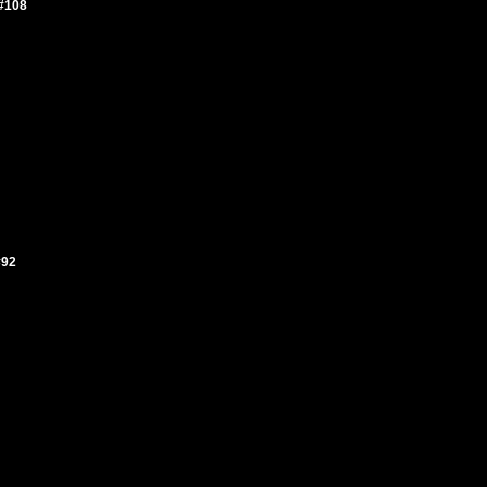
 #108
#92