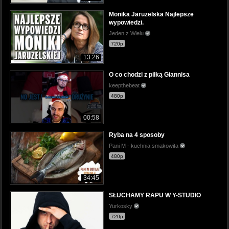
Monika Jaruzelska Najlepsze
wypowiedzi.
Jeden z Wielu
720p
13:26
O co chodzi z piłką Giannisa
keepthebeat
480p
00:58
Ryba na 4 sposoby
Pani M - kuchnia smakowita
480p
34:45
SŁUCHAMY RAPU W Y-STUDIO
Yurkosky
720p