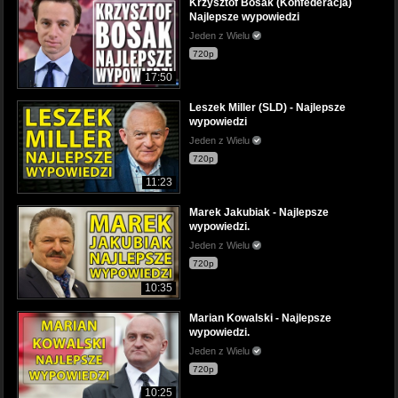
Krzysztof Bosak (Konfederacja)
Najlepsze wypowiedzi
Jeden z Wielu
720p
17:50
Leszek Miller (SLD) - Najlepsze
wypowiedzi
Jeden z Wielu
720p
11:23
Marek Jakubiak - Najlepsze
wypowiedzi.
Jeden z Wielu
720p
10:35
Marian Kowalski - Najlepsze
wypowiedzi.
Jeden z Wielu
720p
10:25