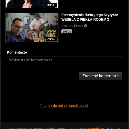
00:01
Przemyślenia Niekrytego Krytyka:
WESELA Z PIEKŁA RODEM 3
Niekryty Krytyk
1080p
20:47
Komentarze
Zamieść komentarz
Przejdź do pełnej wersji cda.pl
Nasz serwis wykorzystuje pliki cookie (zobacz
naszą politykę
). Warunki