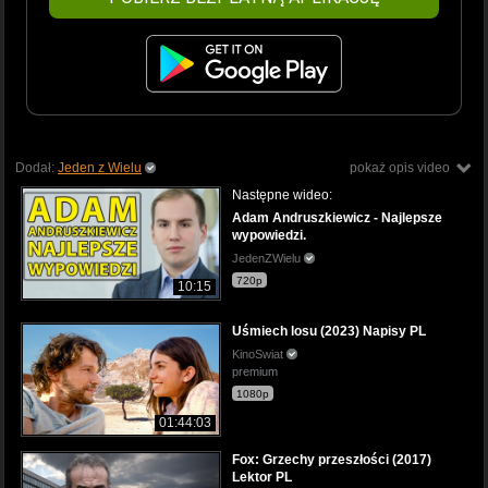
Dodał:
Jeden z Wielu
pokaż opis video
Następne wideo:
Adam Andruszkiewicz - Najlepsze
wypowiedzi.
JedenZWielu
720p
10:15
Uśmiech losu (2023) Napisy PL
KinoSwiat
premium
1080p
01:44:03
Fox: Grzechy przeszłości (2017)
Lektor PL