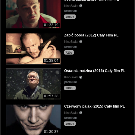
KinoSwiat
premium
1080p
01:33:19
Zabić bobra (2012) Cały Film PL
KinoSwiat
premium
720p
01:38:04
Ostatnia rodzina (2016) Cały film PL
KinoSwiat
premium
1080p
01:57:28
Czerwony pająk (2015) Cały film PL
KinoSwiat
premium
1080p
01:30:37