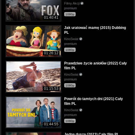
Filmy Akcji
premium
1080p
01:40:41
Jak uratować mamę (2015) Dubbing
PL
KinoSwiat
premium
1080p
01:26:12
Prawdziwe życie aniołów (2022) Cały
film PL
KinoSwiat
premium
1080p
01:15:53
Powrót do tamtych dni (2021) Cały
film PL
KinoSwiat
premium
1080p
01:44:55
Jedna dusza (2023) Cały film PL