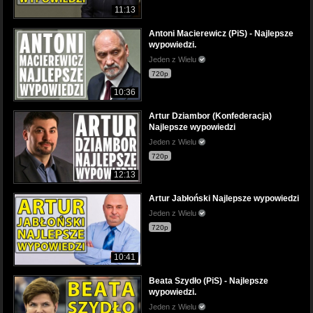
11:13
Antoni Macierewicz (PiS) - Najlepsze
wypowiedzi.
Jeden z Wielu
720p
10:36
Artur Dziambor (Konfederacja)
Najlepsze wypowiedzi
Jeden z Wielu
720p
12:13
Artur Jabłoński Najlepsze wypowiedzi
Jeden z Wielu
720p
10:41
Beata Szydło (PiS) - Najlepsze
wypowiedzi.
Jeden z Wielu