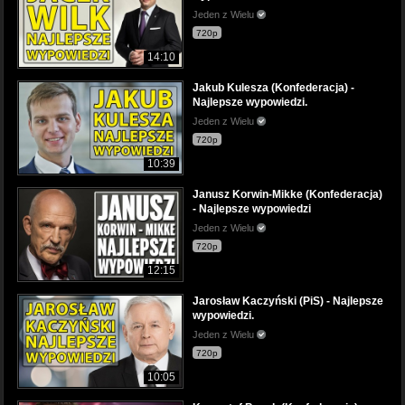
Jeden z Wielu
720p
14:10
Jakub Kulesza (Konfederacja) -
Najlepsze wypowiedzi.
Jeden z Wielu
720p
10:39
Janusz Korwin-Mikke (Konfederacja)
- Najlepsze wypowiedzi
Jeden z Wielu
720p
12:15
Jarosław Kaczyński (PiS) - Najlepsze
wypowiedzi.
Jeden z Wielu
720p
10:05