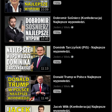
720p
10:09
Dobromir Sośnierz (Konfederacja)
Najlepsze wypowiedzi.
Jeden z Wielu
720p
10:45
Dominik Tarczyński (PiS) - Najlepsze
wypowiedzi.
Jeden z Wielu
720p
11:13
Donald Trump w Polsce Najlepsze
wypowiedzi.
Jeden z Wielu
720p
11:48
Jacek Wilk (Konfederacja) Najlepsze
wypowiedzi.