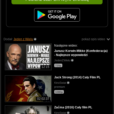
Dodał:
Jeden z Wielu
pokaż opis video
Następne wideo:
Janusz Korwin-Mikke (Konfederacja)
- Najlepsze wypowiedzi
JedenZWielu
720p
12:15
Jack Strong (2014) Cały Film PL
KinoSwiat
premium
1080p
02:02:37
Zaćma (2016) Cały film PL
KinoSwiat