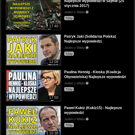
Najlepsze wypowiedzi w Sejmie (25
stycznia 2017)
Jeden z Wielu
720p
17:40
Patryk Jaki (Solidarna Polska)
Najlepsze wypowiedzi.
Jeden z Wielu
720p
12:08
Paulina Hennig - Kloska (Koalicja
Obywatelska) Najlepsze wypowiedzi
Jeden z Wielu
720p
17:50
Paweł Kukiz (Kukiz15) - Najlepsze
wypowiedzi
Jeden z Wielu
720p
10:38