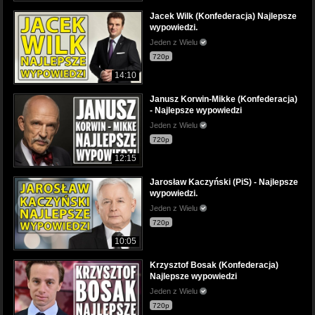
Jacek Wilk (Konfederacja) Najlepsze
wypowiedzi.
Jeden z Wielu
720p
14:10
Janusz Korwin-Mikke (Konfederacja)
- Najlepsze wypowiedzi
Jeden z Wielu
720p
12:15
Jarosław Kaczyński (PiS) - Najlepsze
wypowiedzi.
Jeden z Wielu
720p
10:05
Krzysztof Bosak (Konfederacja)
Najlepsze wypowiedzi
Jeden z Wielu
720p