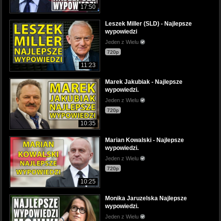
17:50
Leszek Miller (SLD) - Najlepsze
wypowiedzi
Jeden z Wielu
720p
11:23
Marek Jakubiak - Najlepsze
wypowiedzi.
Jeden z Wielu
720p
10:35
Marian Kowalski - Najlepsze
wypowiedzi.
Jeden z Wielu
720p
10:25
Monika Jaruzelska Najlepsze
wypowiedzi.
Jeden z Wielu