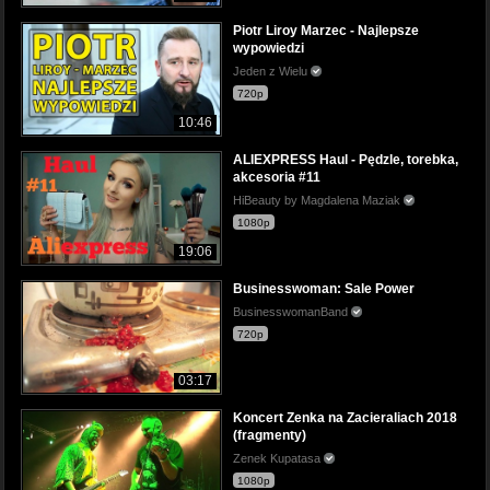
Piotr Liroy Marzec - Najlepsze
wypowiedzi
Jeden z Wielu
720p
10:46
ALIEXPRESS Haul - Pędzle, torebka,
akcesoria #11
HiBeauty by Magdalena Maziak
1080p
19:06
Businesswoman: Sale Power
BusinesswomanBand
720p
03:17
Koncert Zenka na Zacieraliach 2018
(fragmenty)
Zenek Kupatasa
1080p