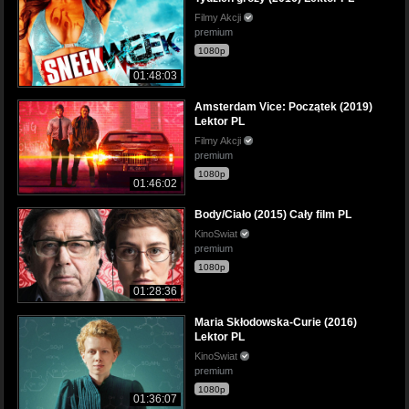
Filmy Akcji
premium
1080p
01:48:03
Amsterdam Vice: Początek (2019)
Lektor PL
Filmy Akcji
premium
1080p
01:46:02
Body/Ciało (2015) Cały film PL
KinoSwiat
premium
1080p
01:28:36
Maria Skłodowska-Curie (2016)
Lektor PL
KinoSwiat
premium
1080p
01:36:07