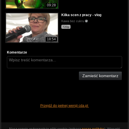
09:28
Kilka scen z pracy - vlog
Kawa bez cukru
720p
18:54
Komentarze
Zamieść komentarz
Przejdź do pełnej wersji cda.pl
Nasz serwis wykorzystuje pliki cookie (zobacz
naszą politykę
). Warunki