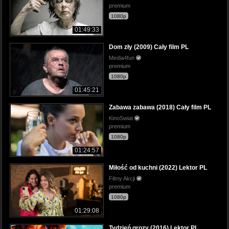
premium
1080p
01:49:33
Dom zły (2009) Cały film PL
Media4fun
premium
1080p
01:45:21
Zabawa zabawa (2018) Cały film PL
KinoSwiat
premium
1080p
01:24:57
Miłość od kuchni (2022) Lektor PL
Filmy Akcji
premium
1080p
01:29:08
Tydzień grozy (2016) Lektor PL