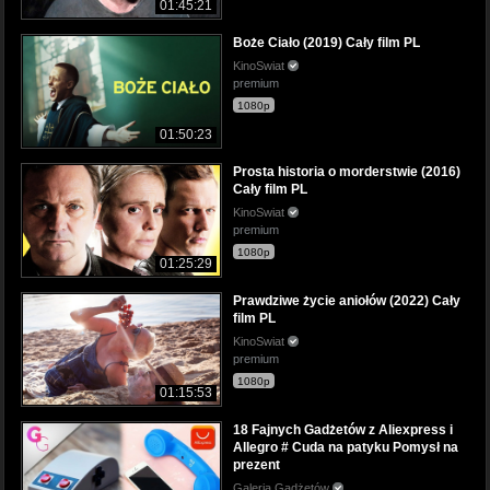
01:45:21
Boże Ciało (2019) Cały film PL
KinoSwiat
premium
1080p
01:50:23
Prosta historia o morderstwie (2016)
Cały film PL
KinoSwiat
premium
1080p
01:25:29
Prawdziwe życie aniołów (2022) Cały
film PL
KinoSwiat
premium
1080p
01:15:53
18 Fajnych Gadżetów z Aliexpress i
Allegro # Cuda na patyku Pomysł na
prezent
Galeria Gadżetów