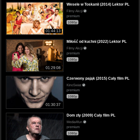
Wesele w Toskanii (2014) Lektor PL
Filmy Akcji
premium
1080p
01:44:13
Miłość od kuchni (2022) Lektor PL
Filmy Akcji
premium
1080p
01:29:08
Czerwony pająk (2015) Cały film PL
KinoSwiat
premium
1080p
01:30:37
Dom zły (2009) Cały film PL
Media4fun
premium
1080p