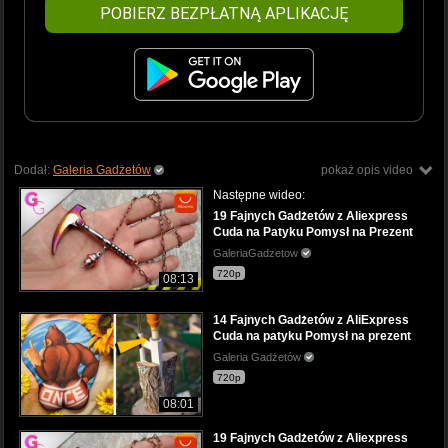
POBIERZ BEZPŁATNĄ APLIKACJĘ
Dodał:
Galeria Gadżetów
pokaż opis video
Następne wideo:
19 Fajnych Gadżetów z Aliexpress
Cuda na Patyku Pomysł na Prezent
GaleriaGadzetow
720p
08:13
14 Fajnych Gadżetów z AliExpress
Cuda na patyku Pomysł na prezent
Galeria Gadżetów
720p
08:01
19 Fajnych Gadżetów z Aliexpress