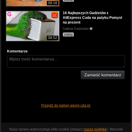
08:18
16 Najlepszych Gadżetów z
AliExpress Cuda na patyku Pomysł
na prezent
Galeria Gadżetów
1080p
08:52
Komentarze
Zamieść komentarz
Przejdź do pełnej wersji cda.pl
Nasz serwis wykorzystuje pliki cookie (zobacz
naszą politykę
). Warunki