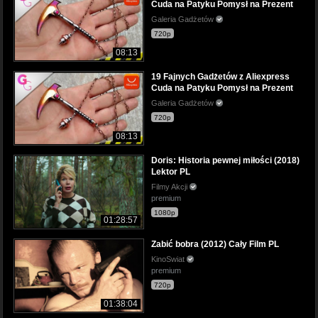
Cuda na Patyku Pomysł na Prezent
Galeria Gadżetów
720p
08:13
19 Fajnych Gadżetów z Aliexpress
Cuda na Patyku Pomysł na Prezent
Galeria Gadżetów
720p
08:13
Doris: Historia pewnej miłości (2018)
Lektor PL
Filmy Akcji
premium
1080p
01:28:57
Zabić bobra (2012) Cały Film PL
KinoSwiat
premium
720p
01:38:04