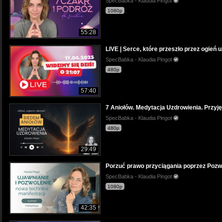
SpecBabka - Klaudia Pingot
1080p
55:28
LIVE | Serce, które przeszło przez ogień 
SpecBabka - Klaudia Pingot
480p
57:40
7 Aniołów. Medytacja Uzdrowienia. Przyjęc
SpecBabka - Klaudia Pingot
480p
29:49
Porzuć prawo przyciągania poprzez Pozwo
SpecBabka - Klaudia Pingot
1080p
42:35