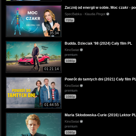
Zacznij od energii w sobie. Moc czakr - p
SpecBabka - Klaudia Pingot
720p
35:34
Budda. Dzieciak '98 (2024) Cały film PL
KinoSwiat
premium
1080p
01:21:14
Powrót do tamtych dni (2021) Cały film P
KinoSwiat
premium
1080p
01:44:55
Maria Skłodowska-Curie (2016) Lektor P
KinoSwiat
premium
1080p