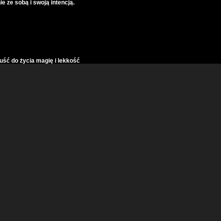
e ze sobą i swoją intencją.
ść do życia magię i lekkość
i Jung. Poczucie wartości i pełni. Rozwal system Miłością
z jej życia