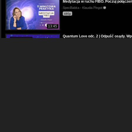
Medytacja w ruchu FIBO. Poczuj połączeni
SpecBabka - Klaudia Pingot
480p
13:45
Quantum Love odc. 2 | Odpuść osądy. Wpu
SpecBabka - Klaudia Pingot
480p
51:03
Quantum Love. Kurs Bezpłatny. Hellinger 
SpecBabka - Klaudia Pingot
1080p
01:08:11
Klaudia Pingot: zaskakujące kulisy i fakty 
SpecBabka - Klaudia Pingot
480p
09:29