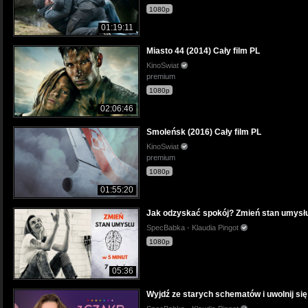
1080p
01:19:11
Miasto 44 (2014) Cały film PL
KinoSwiat
premium
1080p
02:06:46
Smoleńsk (2016) Cały film PL
KinoSwiat
premium
1080p
01:55:20
Jak odzyskać spokój? Zmień stan umysłu
SpecBabka - Klaudia Pingot
1080p
05:36
Wyjdź ze starych schematów i uwolnij się