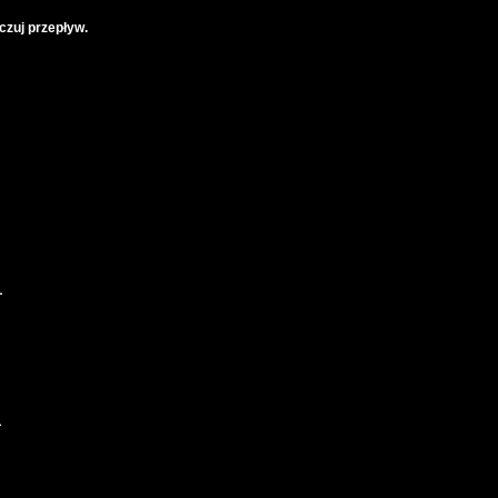
oczuj przepływ.
L
L