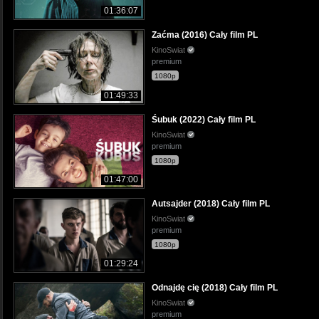
01:36:07
Zaćma (2016) Cały film PL
KinoSwiat
premium
1080p
01:49:33
Śubuk (2022) Cały film PL
KinoSwiat
premium
1080p
01:47:00
Autsajder (2018) Cały film PL
KinoSwiat
premium
1080p
01:29:24
Odnajdę cię (2018) Cały film PL
KinoSwiat
premium