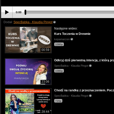
0:00
Dodał:
SpecBabka - Klaudia Pingot
Następne wideo:
Kurs Toczenia w Drewnie
kepamarzen
1080p
00:59
Odkryj dziś pierwotną intencję, z którą pr
SpecBabka - Klaudia Pingot
1080p
23:06
Chodź na randkę z przeznaczeniem. Poczu
SpecBabka - Klaudia Pingot
720p
28:44