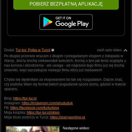
POBIERZ BEZPŁATNĄ APLIKACJĘ
Dodał:
Tur-tur: Polka w Turcji
zwiń opis video
Po długiej przerwie wracam z długim i przegadanym vlogiem z listopada w
Alanyi. Jest tu trochę ciekawostek tureckich, trochę o tym jak teraz wygląda u
nas korona i obostrzenia - ale uwaga - od nagrania tego filmu już się trochę
zmieniło, więc wyczekujcie nowego filmu który już niebawem!
Chyba się stęskniłam za vlogowaniem bo tak się rozgadałam. Dajcie znać,
czy podoba Wam się format takich pogadanek spoza domu, gdzieś w trakcie
spaceru.
Blog:
https://tur-tur.pl
Instagram:
https://instagram.com/ahududuk
FB:
https://facebook.com/turturblog
Moja książka:
https://tur-tur.pl/sklep
Moje biuro podróży w Turcji:
https://alanyaonline.pl
Następne wideo: