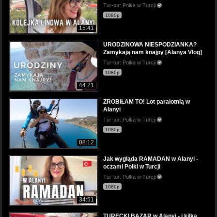
Tur-tur: Polka w Turcji
1080p
15:41
URODZINOWA NIESPODZIANKA?
Zamykają nam knajpy [Alanya Vlog]
Tur-tur: Polka w Turcji
1080p
44:21
ZROBIŁAM TO! Lot paralotnią w
Alanyi
Tur-tur: Polka w Turcji
1080p
08:12
Jak wygląda RAMADAN w Alanyi -
oczami Polki w Turcji
Tur-tur: Polka w Turcji
1080p
34:51
TURECKI BAZAR w Alanyi - i kilka