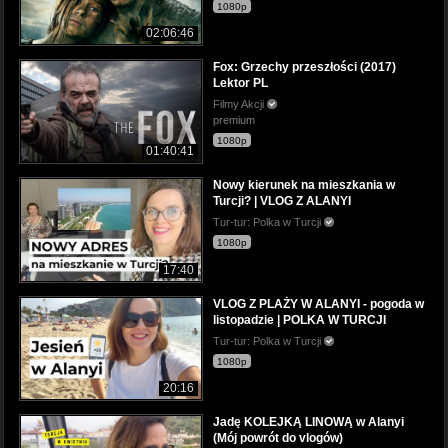
1080p
02:06:46
Fox: Grzechy przeszłości (2017)
Lektor PL
Filmy Akcji
premium
1080p
01:40:41
Nowy kierunek na mieszkania w
Turcji? | VLOG Z ALANYI
Tur-tur: Polka w Turcji
1080p
17:40
VLOG Z PLAŻY W ALANYI - pogoda w
listopadzie | POLKA W TURCJI
Tur-tur: Polka w Turcji
1080p
20:16
Jadę KOLEJKĄ LINOWĄ w Alanyi
(Mój powrót do vlogów)