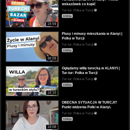
wskazówek co kupić
Tur-tur: Polka w Turcji
1080p
18:59
Plusy i minusy mieszkania w Alanyi |
Polka w Turcji
Tur-tur: Polka w Turcji
1080p
36:08
Oglądamy willę turecką w ALANYI |
Tur-tur: Polka w Turcji
Tur-tur: Polka w Turcji
1080p
18:16
OBECNA SYTUACJA W TURCJI?
Punkt widzenia Polki w Alanyi.
Tur-tur: Polka w Turcji
1080p
18:08