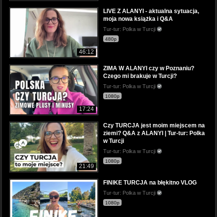
LIVE Z ALANYI - aktualna sytuacja,
moja nowa książka i Q&A
Tur-tur: Polka w Turcji
480p
46:12
ZIMA W ALANYI czy w Poznaniu?
Czego mi brakuje w Turcji?
Tur-tur: Polka w Turcji
1080p
17:24
Czy TURCJA jest moim miejscem na
ziemi? Q&A z ALANYI | Tur-tur: Polka
w Turcji
Tur-tur: Polka w Turcji
1080p
21:49
FINIKE TURCJA na błękitno VLOG
Tur-tur: Polka w Turcji
1080p