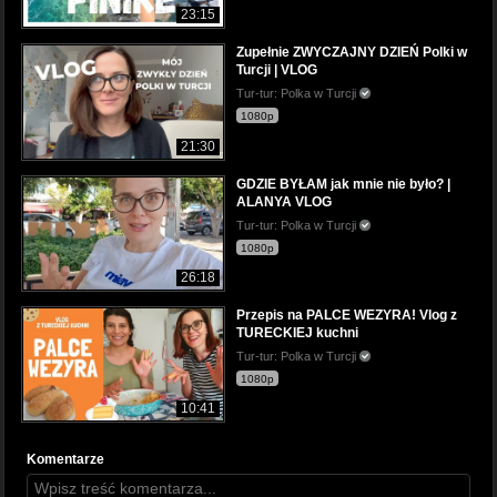
23:15
Zupełnie ZWYCZAJNY DZIEŃ Polki w
Turcji | VLOG
Tur-tur: Polka w Turcji
1080p
21:30
GDZIE BYŁAM jak mnie nie było? |
ALANYA VLOG
Tur-tur: Polka w Turcji
1080p
26:18
Przepis na PALCE WEZYRA! Vlog z
TURECKIEJ kuchni
Tur-tur: Polka w Turcji
1080p
10:41
Komentarze