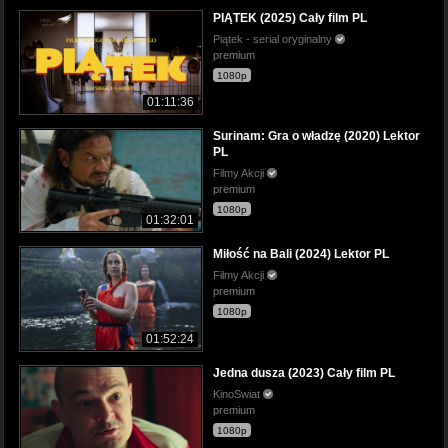
PIĄTEK (2025) Cały film PL
Piątek - serial oryginalny
premium
1080p
01:11:36
Surinam: Gra o władzę (2020) Lektor
PL
Filmy Akcji
premium
1080p
01:32:01
Miłość na Bali (2024) Lektor PL
Filmy Akcji
premium
1080p
01:52:24
Jedna dusza (2023) Cały film PL
KinoSwiat
premium
1080p