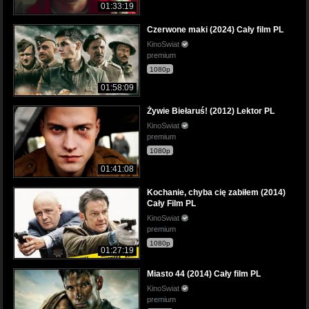
01:33:19
Czerwone maki (2024) Cały film PL
KinoSwiat
premium
1080p
01:58:09
Żywie Biełaruś! (2012) Lektor PL
KinoSwiat
premium
1080p
01:41:08
Kochanie, chyba cię zabiłem (2014)
Cały Film PL
KinoSwiat
premium
1080p
01:27:19
Miasto 44 (2014) Cały film PL
KinoSwiat
premium