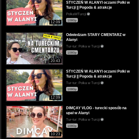
STYCZEŃ W ALANYI oczami Polki w
Turcji || Pogoda & atrakcje
PolkaWTurcji
1080p
12:09
Odwiedzam STARY CMENTARZ w
Alanyi
Tur-tur: Polka w Turcji
1080p
20:43
STYCZEŃ W ALANYI oczami Polki w
Turcji || Pogoda & atrakcje
Tur-tur: Polka w Turcji
1080p
12:09
DIMÇAY VLOG - turecki sposób na
upał w Alanyi
Tur-tur: Polka w Turcji
1080p
10:23