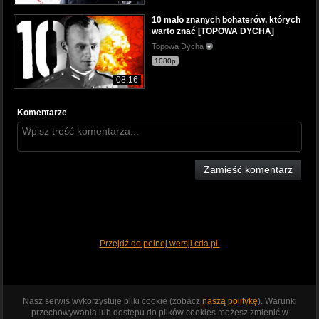
10 mało znanych bohaterów, których
warto znać [TOPOWA DYCHA]
Topowa Dycha
1080p
08:16
Komentarze
Zamieść komentarz
Przejdź do pełnej wersji cda.pl
Nasz serwis wykorzystuje pliki cookie (zobacz
naszą politykę
). Warunki
przechowywania lub dostępu do plików cookies możesz zmienić w