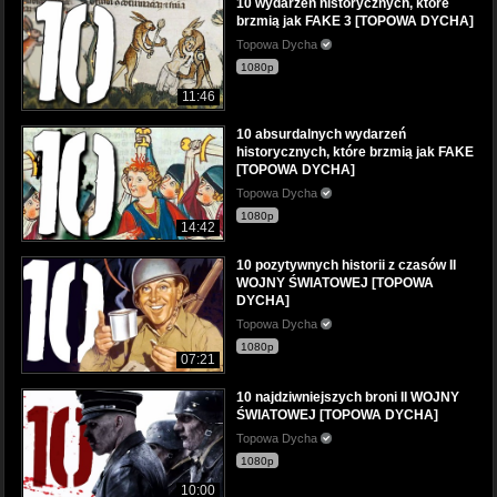
10 wydarzeń historycznych, które
brzmią jak FAKE 3 [TOPOWA DYCHA]
Topowa Dycha
1080p
11:46
10 absurdalnych wydarzeń
historycznych, które brzmią jak FAKE
[TOPOWA DYCHA]
Topowa Dycha
1080p
14:42
10 pozytywnych historii z czasów II
WOJNY ŚWIATOWEJ [TOPOWA
DYCHA]
Topowa Dycha
1080p
07:21
10 najdziwniejszych broni II WOJNY
ŚWIATOWEJ [TOPOWA DYCHA]
Topowa Dycha
1080p
10:00