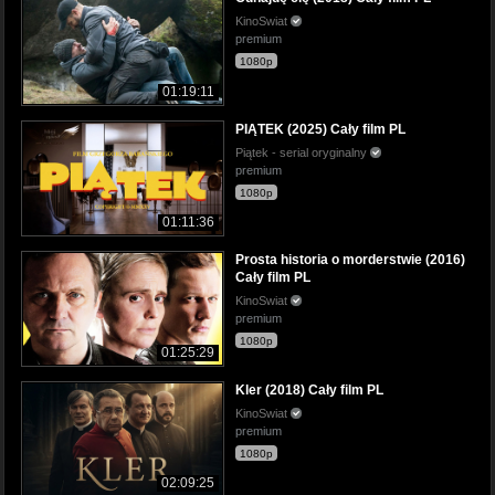
KinoSwiat
premium
1080p
01:19:11
PIĄTEK (2025) Cały film PL
Piątek - serial oryginalny
premium
1080p
01:11:36
Prosta historia o morderstwie (2016)
Cały film PL
KinoSwiat
premium
1080p
01:25:29
Kler (2018) Cały film PL
KinoSwiat
premium
1080p
02:09:25