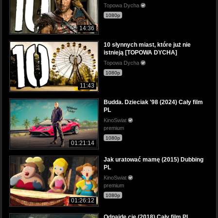
Topowa Dycha
1080p
14:36
10 słynnych miast, które już nie
istnieją [TOPOWA DYCHA]
Topowa Dycha
1080p
11:43
Budda. Dzieciak '98 (2024) Cały film
PL
KinoSwiat
premium
1080p
01:21:14
Jak uratować mamę (2015) Dubbing
PL
KinoSwiat
premium
1080p
01:26:12
Odnajdę cię (2018) Cały film PL