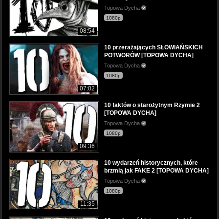
Topowa Dycha
1080p
08:54
10 przerażających SŁOWIAŃSKICH
POTWORÓW [TOPOWA DYCHA]
Topowa Dycha
1080p
07:02
10 faktów o starożytnym Rzymie 2
[TOPOWA DYCHA]
Topowa Dycha
1080p
09:36
10 wydarzeń historycznych, które
brzmią jak FAKE 2 [TOPOWA DYCHA]
Topowa Dycha
1080p
11:35