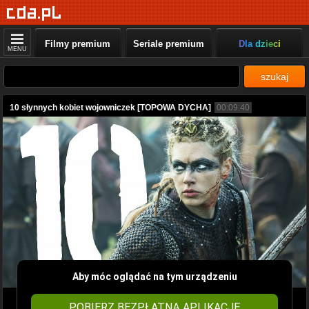
Filmy premium
Seriale premium
Dla dzieci
MENU
szukaj
10 słynnych kobiet wojowniczek [TOPOWA DYCHA]
00:09:40
Aby móc oglądać na tym urządzeniu
POBIERZ BEZPŁATNĄ APLIKACJĘ