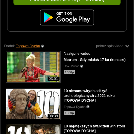
Dodał:
Topowa Dycha
pokaż opis video
Następne wideo:
Metrum - Gdy miałaś 17 lat (koncert)
Box-Music
1080p
03:51
10 niesamowitych odkryć
archeologicznych z 2021 roku
[TOPOWA DYCHA]
Topowa Dycha
1080p
08:39
10 największych twardzieli w historii
[TOPOWA DYCHA]