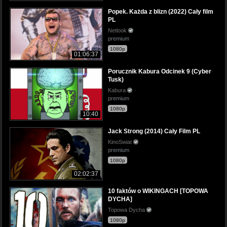
Popek. Każda z blizn (2022) Cały film
PL
Netlook
premium
1080p
01:06:37
Porucznik Kabura Odcinek 9 (Cyber
Tusk)
Kabura
premium
1080p
10:40
Jack Strong (2014) Cały Film PL
KinoSwiat
premium
1080p
02:02:37
10 faktów o WIKINGACH [TOPOWA
DYCHA]
Topowa Dycha
1080p