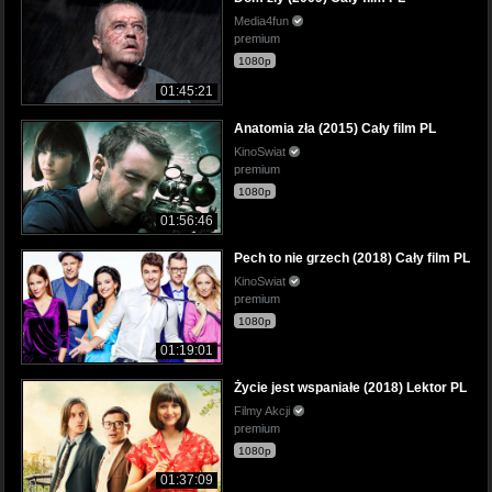
Media4fun
premium
1080p
01:45:21
Anatomia zła (2015) Cały film PL
KinoSwiat
premium
1080p
01:56:46
Pech to nie grzech (2018) Cały film PL
KinoSwiat
premium
1080p
01:19:01
Życie jest wspaniałe (2018) Lektor PL
Filmy Akcji
premium
1080p
01:37:09