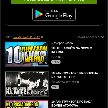
Dodał:
ŚWIATOWA DYSZKA
pokaż opis video
Następne wideo:
10 LIFEHACKÓW NA NOWYM
INFERNO
PmZi
1080p
06:10
10 PANSTW KTORE PRODUKUJA
NAJWIECEJ CO2
ŚWIATOWA DYSZKA
720p
11:36
10 PANSTW KTORE POSIADA
BOMBE ATOMOWĄ