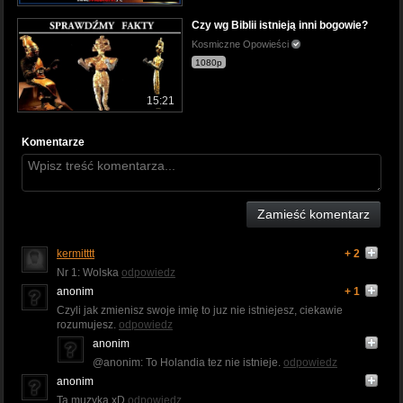
Czy wg Biblii istnieją inni bogowie?
Kosmiczne Opowieści
1080p
15:21
Komentarze
Zamieść komentarz
kermitttt
+ 2
Nr 1: Wolska
odpowiedz
anonim
+ 1
Czyli jak zmienisz swoje imię to juz nie istniejesz, ciekawie
rozumujesz.
odpowiedz
anonim
@anonim: To Holandia tez nie istnieje.
odpowiedz
anonim
Ta muzyka xD
odpowiedz