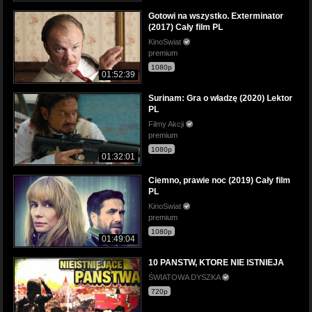
Gotowi na wszystko. Exterminator
(2017) Cały film PL
KinoSwiat
premium
1080p
01:52:39
Surinam: Gra o władzę (2020) Lektor
PL
Filmy Akcji
premium
1080p
01:32:01
Ciemno, prawie noc (2019) Cały film
PL
KinoSwiat
premium
1080p
01:49:04
10 PANSTW, KTORE NIE ISTNIEJA
ŚWIATOWA DYSZKA
720p