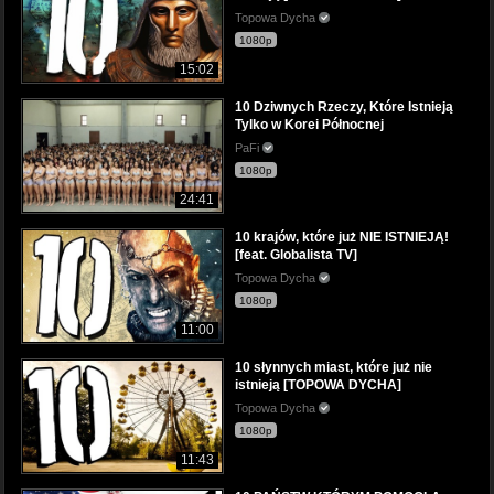
Topowa Dycha
1080p
15:02
10 Dziwnych Rzeczy, Które Istnieją
Tylko w Korei Północnej
PaFi
1080p
24:41
10 krajów, które już NIE ISTNIEJĄ!
[feat. Globalista TV]
Topowa Dycha
1080p
11:00
10 słynnych miast, które już nie
istnieją [TOPOWA DYCHA]
Topowa Dycha
1080p
11:43