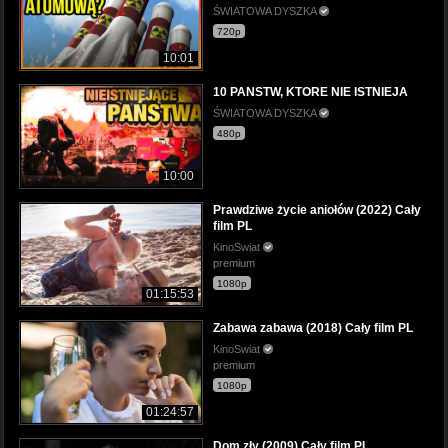
ŚWIATOWA DYSZKA
720p
10:01
10 PANSTW, KTORE NIE ISTNIEJA
ŚWIATOWA DYSZKA
480p
10:00
Prawdziwe życie aniołów (2022) Cały
film PL
KinoSwiat
premium
1080p
01:15:53
Zabawa zabawa (2018) Cały film PL
KinoSwiat
premium
1080p
01:24:57
Dom zły (2009) Cały film PL