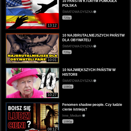
10 PAŃSTW KTÓRYM POMOGŁA
POLSKA
ŚWIATOWA DYSZKA
720p
13:12
10 NAJBRUTALNIEJSZYCH PAŃSTW
DLA OBYWATELI
ŚWIATOWA DYSZKA
720p
10:01
10 NAJWIĘKSZYCH PAŃSTW W
HISTORII
ŚWIATOWA DYSZKA
1080p
10:27
Fenomen shadow people. Czy ludzie
cienie istnieją?
Inne_Medium
1080p
08:12