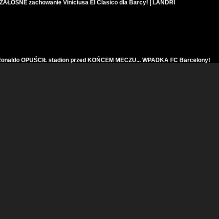
AŁOSNE zachowanie Viniciusa El Clasico dla Barcy! | LANDRI
onaldo OPUŚCIŁ stadion przed KOŃCEM MECZU... WPADKA FC Barcelony!
 BŁĄD Neto! Eden Hazard zdobył gola po 392 dniach! | LANDRI
arcelona ZNÓW oszukana? Real Madryt 2-1 FC Barcelona | LANDRI