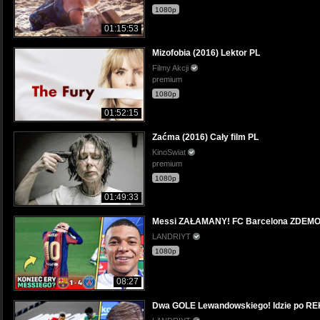
1080p
01:15:53
Mizofobia (2016) Lektor PL
Filmy Akcji
premium
1080p
01:52:15
Zaćma (2016) Cały film PL
KinoSwiat
premium
1080p
01:49:33
Messi ZAŁAMANY! FC Barcelona ZDEMOL
LANDRIYT
1080p
08:27
Dwa GOLE Lewandowskiego! Idzie po RE