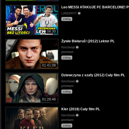
Leo MESSI ATAKUJE FC BARCELONE! Pi
LANDRIYT
1080p
08:30
Żywie Biełaruś! (2012) Lektor PL
KinoSwiat
premium
1080p
01:41:08
Dziewczyna z szafy (2012) Cały film PL
KinoSwiat
premium
1080p
01:28:46
Kler (2018) Cały film PL
KinoSwiat
premium
1080p