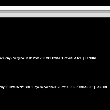
rcelony - Sergino Dest! PSG ZDEMOLOWAŁO RYWALA 6:1! | LANDRI
lony! DZIWACZNY GOL! Bayern pokonał BVB w SUPERPUCHARZE! | LANDRI