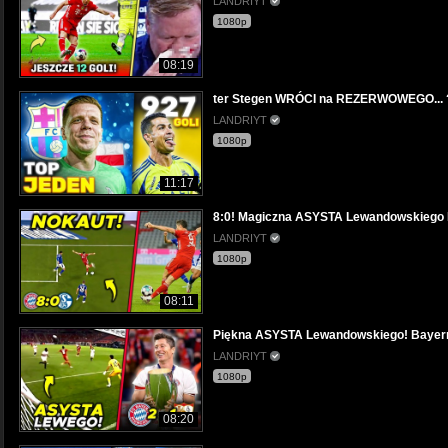
LANDRIYT
1080p
08:19
ter Stegen WRÓCI na REZERWOWEGO...
LANDRIYT
1080p
11:17
8:0! Magiczna ASYSTA Lewandowskieg
LANDRIYT
1080p
08:11
Piękna ASYSTA Lewandowskiego! Baye
LANDRIYT
1080p
08:20