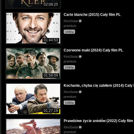
02:09:25
Carte blanche (2015) Cały film PL
KinoSwiat
premium
1080p
01:44:53
Czerwone maki (2024) Cały film PL
KinoSwiat
premium
1080p
01:58:09
Kochanie, chyba cię zabiłem (2014) Cały 
KinoSwiat
premium
1080p
01:27:19
Prawdziwe życie aniołów (2022) Cały film
KinoSwiat
premium