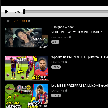
0:00
Dodał:
LANDRIYT
Następne wideo:
VLOG: PIERWSZY FILM PO LATACH !
CatchaBeauty
480p
07:42
Wpadka na PREZENTACJI piłkarza FC Ba
LANDRIYT
1080p
08:11
Leo MESSI PRZEPRASZA kibiców Barce
LANDRIYT
1080p
08:40