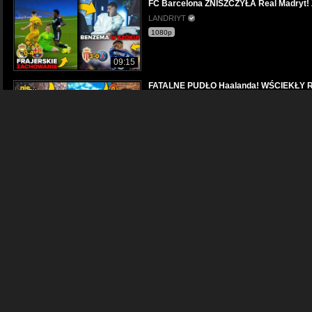
FC Barcelona ZNISZCZYŁA Real Madryt! Ż
LANDRIYT
1080p
09:15
FATALNE PUDŁO Haalanda! WŚCIEKŁY R
Ostatni Gwizdek
1080p
09:13
FC Barcelona bliska UPADKU! Koszmarny
LANDRIYT
1080p
08:30
Ronald Koeman NAWRZUCAŁ sędziemu! B
LANDRIYT
1080p
10:58