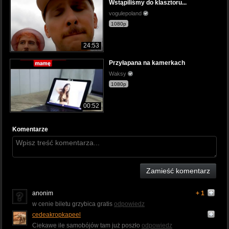
Wstąpiliśmy do klasztoru...
vogulepoland
1080p
24:53
Przyłapana na kamerkach
Waksy
1080p
00:52
Komentarze
Zamieść komentarz
anonim
+ 1
w cenie biletu grzybica gratis
odpowiedz
cedeakropkapeel
Ciekawe ile samobójów tam już poszło
odpowiedz