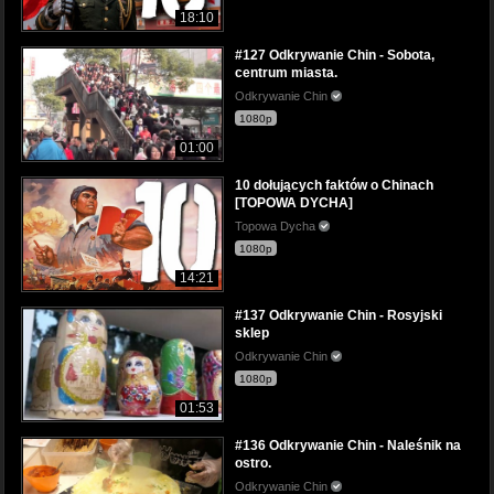
18:10
#127 Odkrywanie Chin - Sobota,
centrum miasta.
Odkrywanie Chin
1080p
01:00
10 dołujących faktów o Chinach
[TOPOWA DYCHA]
Topowa Dycha
1080p
14:21
#137 Odkrywanie Chin - Rosyjski
sklep
Odkrywanie Chin
1080p
01:53
#136 Odkrywanie Chin - Naleśnik na
ostro.
Odkrywanie Chin