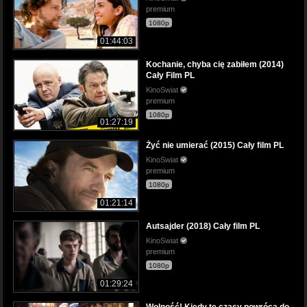
premium
1080p
01:44:03
Kochanie, chyba cię zabiłem (2014)
Cały Film PL
KinoSwiat
premium
1080p
01:27:19
Żyć nie umierać (2015) Cały film PL
KinoSwiat
premium
1080p
01:21:14
Autsajder (2018) Cały film PL
KinoSwiat
premium
1080p
01:29:24