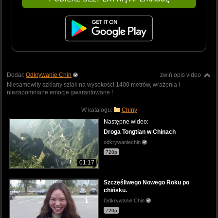
Dodał:
Odkrywanie Chin
zwiń opis video
Niesamowity szklany szlak na wysokości 1400 metrów, wrażenia i
niezapomniane emocje gwarantowane !
W katalogu:
Chiny
Następne wideo:
Droga Tongtian w Chinach
odkrywaniechin
720p
01:17
Szczęśliwego Nowego Roku po
chińsku.
Odkrywanie Chin
720p