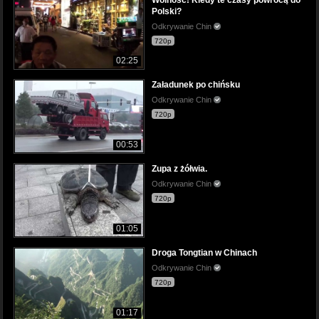
Wolność! Kiedy te czasy powrócą do
Polski?
Odkrywanie Chin
720p
02:25
Załadunek po chińsku
Odkrywanie Chin
720p
00:53
Zupa z żółwia.
Odkrywanie Chin
720p
01:05
Droga Tongtian w Chinach
Odkrywanie Chin
720p
01:17