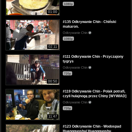
1080p
01:00
#135 Odkrywanie Chin - Chiński
makaron.
Odkrywanie Chin
1080p
02:11
#111 Odkrywanie Chin - Przyczajony
tygrys
Odkrywanie Chin
720p
00:50
#119 Odkrywanie Chin - Polak potrafi,
czyli hulajnogą przez Chiny [WYWIAD]
Odkrywanie Chin
720p
11:47
#123 Odkrywanie Chin - Wodospad
Huangguoshu/ Huangguoshu