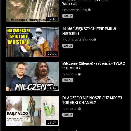
Waterfall
Odkrywanie Chin
1080p
02:49
10 NAJWIĘKSZYCH EPIDEMII W
HISTORII !
ŚWIATOWA DYSZKA
1080p
10:02
Milczenie (Silence) - recenzja - TYLKO
PREMIERY
Tylko Kino
1080p
04:47
DLACZEGO NIE NOSZĘ JUŻ MOJEJ
TOREBKI CHANEL?
Pink Vixen
1080p
23:04