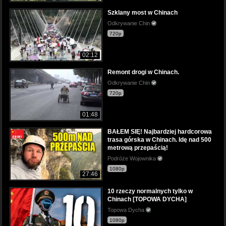
Szklany most w Chinach
Odkrywanie Chin
720p
02:12
Remont drogi w Chinach.
Odkrywanie Chin
720p
01:48
BAŁEM SIĘ! Najbardziej hardcorowa
trasa górska w Chinach. Idę nad 500
metrową przepaścią!
Podróże Wojownika
1080p
27:46
10 rzeczy normalnych tylko w
Chinach [TOPOWA DYCHA]
Topowa Dycha
1080p