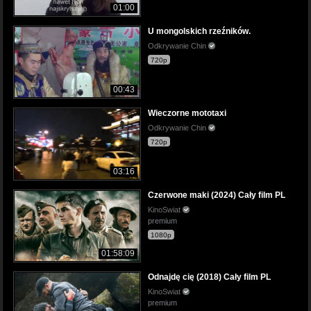
01:00
U mongolskich rzeźników.
Odkrywanie Chin
720p
00:43
Wieczorne mototaxi
Odkrywanie Chin
720p
03:16
Czerwone maki (2024) Cały film PL
KinoSwiat
premium
1080p
01:58:09
Odnajdę cię (2018) Cały film PL
KinoSwiat
premium