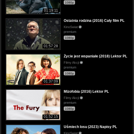
1080p
01:19:11
Ostatnia rodzina (2016) Cały film PL
KinoSwiat
premium
1080p
01:57:28
Życie jest wspaniałe (2018) Lektor PL
Filmy Akcji
premium
1080p
01:37:09
Mizofobia (2016) Lektor PL
Filmy Akcji
premium
1080p
01:52:15
Uśmiech losu (2023) Napisy PL
KinoSwiat