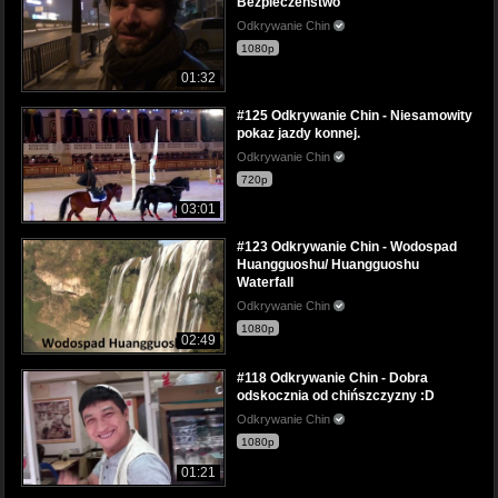
Bezpieczeństwo
Odkrywanie Chin
1080p
01:32
#125 Odkrywanie Chin - Niesamowity
pokaz jazdy konnej.
Odkrywanie Chin
720p
03:01
#123 Odkrywanie Chin - Wodospad
Huangguoshu/ Huangguoshu
Waterfall
Odkrywanie Chin
1080p
02:49
#118 Odkrywanie Chin - Dobra
odskocznia od chińszczyzny :D
Odkrywanie Chin
1080p
01:21