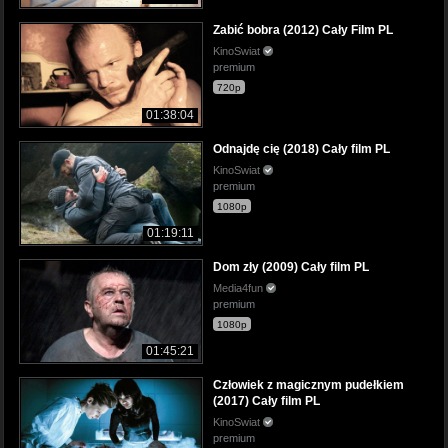
Zabić bobra (2012) Cały Film PL
KinoSwiat
premium
720p
01:38:04
Odnajdę cię (2018) Cały film PL
KinoSwiat
premium
1080p
01:19:11
Dom zły (2009) Cały film PL
Media4fun
premium
1080p
01:45:21
Człowiek z magicznym pudełkiem
(2017) Cały film PL
KinoSwiat
premium