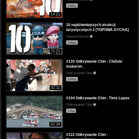
1080p
14:21
10 najdziwniejszych atrakcji
turystycznych 2 [TOPOWA DYCHA]
Topowa Dycha
1080p
11:21
#135 Odkrywanie Chin - Chiński
makaron.
Odkrywanie Chin
1080p
02:11
#104 Odkrywanie Chin - Time Lapse
Odkrywanie Chin
720p
02:39
#122 Odkrywanie Chin -