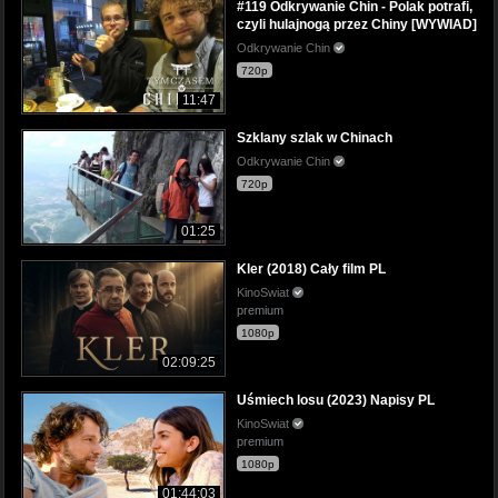
#119 Odkrywanie Chin - Polak potrafi,
czyli hulajnogą przez Chiny [WYWIAD]
Odkrywanie Chin
720p
11:47
Szklany szlak w Chinach
Odkrywanie Chin
720p
01:25
Kler (2018) Cały film PL
KinoSwiat
premium
1080p
02:09:25
Uśmiech losu (2023) Napisy PL
KinoSwiat
premium
1080p
01:44:03