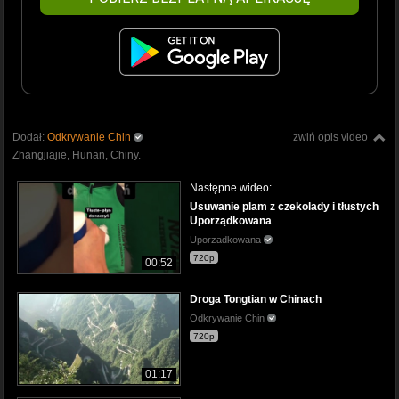
Dodał:
Odkrywanie Chin
zwiń opis video
Zhangjiajie, Hunan, Chiny.
Następne wideo:
Usuwanie plam z czekolady i tłustych
Uporządkowana
Uporzadkowana
720p
00:52
Droga Tongtian w Chinach
Odkrywanie Chin
720p
01:17