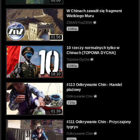
00:06
W Chinach zawalił się fragment
Wielkiego Muru
ZMIANYnaZIEMI
1080p
01:56
10 rzeczy normalnych tylko w
Chinach [TOPOWA DYCHA]
Topowa Dycha
1080p
18:10
#113 Odkrywanie Chin - Handel
plażowy
Odkrywanie Chin
720p
01:39
#111 Odkrywanie Chin - Przyczajony
tygrys
Odkrywanie Chin
720p