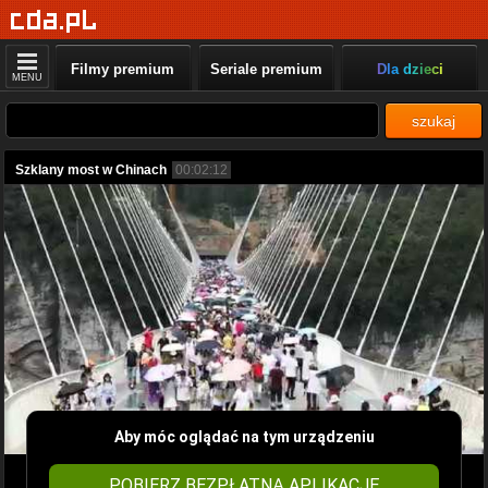
Filmy premium
Seriale premium
Dla dzieci
MENU
szukaj
Szklany most w Chinach
00:02:12
Aby móc oglądać na tym urządzeniu
POBIERZ BEZPŁATNĄ APLIKACJĘ