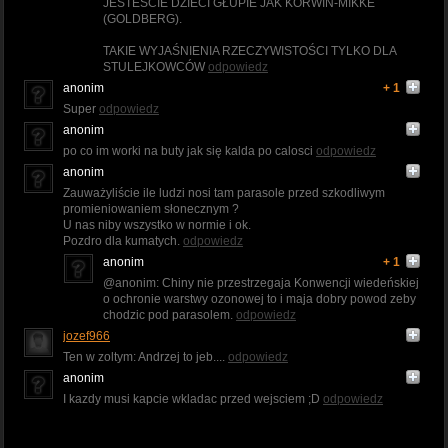
JESTEŚCIE DZIECI GŁUPIE JAK KORWIN-MIKKE
(GOLDBERG).
TAKIE WYJAŚNIENIA RZECZYWISTOŚCI TYLKO DLA
STULEJKOWCÓW
odpowiedz
anonim
+ 1
Super
odpowiedz
anonim
po co im worki na buty jak się kalda po calosci
odpowiedz
anonim
Zauważyliście ile ludzi nosi tam parasole przed szkodliwym
promieniowaniem słonecznym ?
U nas niby wszystko w normie i ok.
Pozdro dla kumatych.
odpowiedz
anonim
+ 1
@anonim: Chiny nie przestrzegaja Konwencji wiedeńskiej
o ochronie warstwy ozonowej to i maja dobry powod zeby
chodzic pod parasolem.
odpowiedz
jozef966
Ten w zoltym: Andrzej to jeb....
odpowiedz
anonim
I kazdy musi kapcie wkladac przed wejsciem ;D
odpowiedz