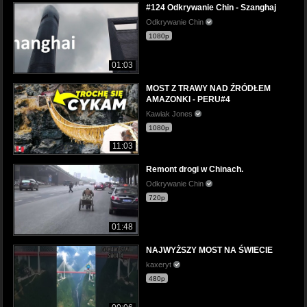
#124 Odkrywanie Chin - Szanghaj
Odkrywanie Chin
1080p
01:03
MOST Z TRAWY NAD ŹRÓDŁEM
AMAZONKI - PERU#4
Kawiak Jones
1080p
11:03
Remont drogi w Chinach.
Odkrywanie Chin
720p
01:48
NAJWYŻSZY MOST NA ŚWIECIE
kaxeryt
480p