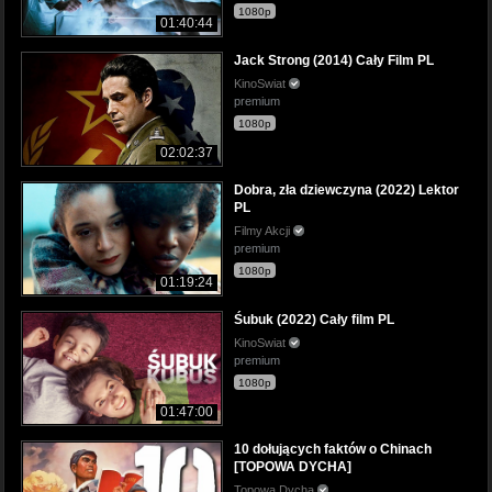
1080p
01:40:44
Jack Strong (2014) Cały Film PL
KinoSwiat
premium
1080p
02:02:37
Dobra, zła dziewczyna (2022) Lektor
PL
Filmy Akcji
premium
1080p
01:19:24
Śubuk (2022) Cały film PL
KinoSwiat
premium
1080p
01:47:00
10 dołujących faktów o Chinach
[TOPOWA DYCHA]
Topowa Dycha