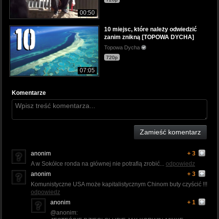
00:50
10 miejsc, które należy odwiedzić
zanim znikną [TOPOWA DYCHA]
Topowa Dycha
720p
07:05
Komentarze
Zamieść komentarz
anonim
+ 3
A w Sokółce ronda na głównej nie potrafią zrobić...
odpowiedz
anonim
+ 3
Komunistyczne USA może kapitalistycznym Chinom buty czyścić !!!
odpowiedz
anonim
+ 1
@anonim: