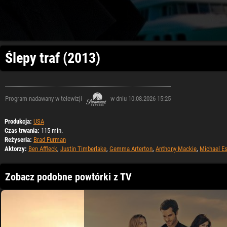
Ślepy traf (2013)
Program nadawany w telewizji
w dniu 10.08.2026 15:25
Produkcja:
USA
Czas trwania:
115 min.
Reżyseria:
Brad Furman
Aktorzy:
Ben Affleck
,
Justin Timberlake
,
Gemma Arterton
,
Anthony Mackie
,
Michael Es
Zobacz podobne powtórki z TV