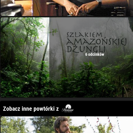
6 odcinków
Zobacz inne powtórki z