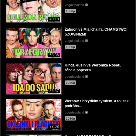
vogulepoland
1080p
40:18
Żabson vs Mia Khalifa. CHAMSTWO!
SZOWINIZM!
vogulepoland
1080p
58:36
Kinga Rusin vs Weronika Rosati,
róbcie popcorn
vogulepoland
1080p
36:37
Wersow z brzydkim tytułem, a to i tak
podróba...
vogulepoland
1080p
33:08