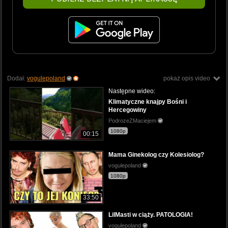
Dodał:
vogulepoland
pokaż opis video
Następne wideo:
Klimatyczne knajpy Bośni i
Hercegowiny
PodrozeZMaciejem
1080p
00:15
Mama Ginekolog czy Kolesiolog?
vogulepoland
1080p
33:50
LilMasti w ciąży. PATOLOGIA!
vogulepoland