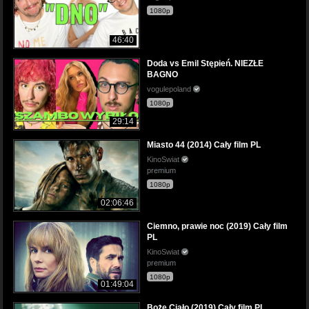
1080p
46:40
Doda vs Emil Stępień. NIEZŁE
BAGNO
vogulepoland
1080p
29:14
Miasto 44 (2014) Cały film PL
KinoSwiat
premium
1080p
02:06:46
Ciemno, prawie noc (2019) Cały film
PL
KinoSwiat
premium
1080p
01:49:04
Boże Ciało (2019) Cały film PL