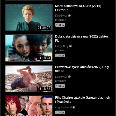
Maria Skłodowska-Curie (2016)
Lektor PL
KinoSwiat
premium
1080p
01:36:07
Dobra, zła dziewczyna (2022) Lektor
PL
Filmy Akcji
premium
1080p
01:19:24
Prawdziwe życie aniołów (2022) Cały
film PL
KinoSwiat
premium
1080p
01:15:53
Filip Chajzer atakuje Gargamela, meh
/ Prasówka
vogulepoland
1080p