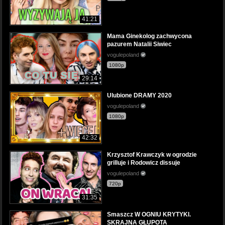
41:21
Mama Ginekolog zachwycona
pazurem Natalii Siwiec
vogulepoland
1080p
29:14
Ulubione DRAMY 2020
vogulepoland
1080p
42:32
Krzysztof Krawczyk w ogrodzie
grilluje i Rodowicz dissuje
vogulepoland
720p
31:35
Smaszcz W OGNIU KRYTYKI.
SKRAJNA GŁUPOTA