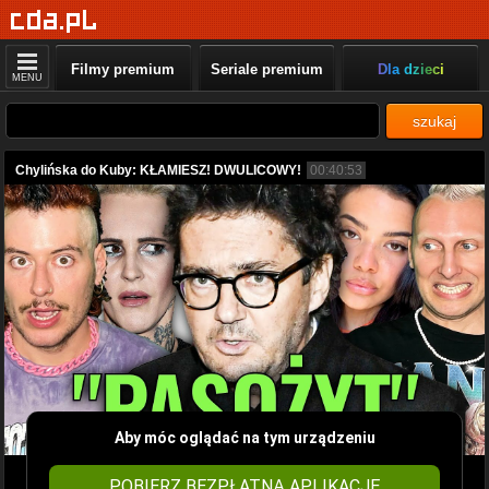
Filmy premium
Seriale premium
Dla dzieci
MENU
szukaj
Chylińska do Kuby: KŁAMIESZ! DWULICOWY!
00:40:53
Aby móc oglądać na tym urządzeniu
POBIERZ BEZPŁATNĄ APLIKACJĘ