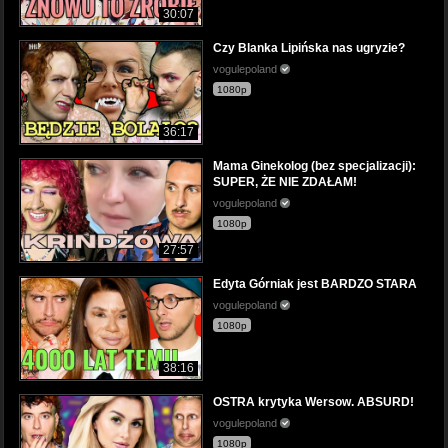
30:07
Czy Blanka Lipińska nas ugryzie?
vogulepoland
1080p
36:17
Mama Ginekolog (bez specjalizacji):
SUPER, ŻE NIE ZDAŁAM!
vogulepoland
1080p
27:57
Edyta Górniak jest BARDZO STARA
vogulepoland
1080p
38:16
OSTRA krytyka Wersow. ABSURD!
vogulepoland
1080p