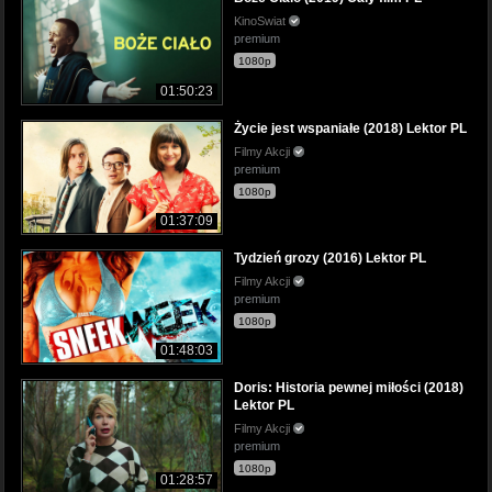
KinoSwiat
premium
1080p
01:50:23
Życie jest wspaniałe (2018) Lektor PL
Filmy Akcji
premium
1080p
01:37:09
Tydzień grozy (2016) Lektor PL
Filmy Akcji
premium
1080p
01:48:03
Doris: Historia pewnej miłości (2018)
Lektor PL
Filmy Akcji
premium
1080p
01:28:57