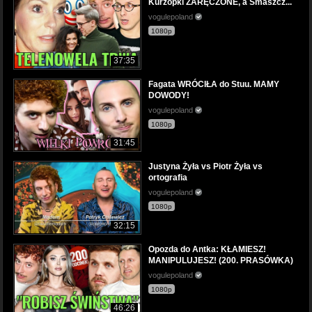
Kurzopki ZARĘCZONE, a Smaszcz...
vogulepoland
1080p
37:35
Fagata WRÓCIŁA do Stuu. MAMY
DOWODY!
vogulepoland
1080p
31:45
Justyna Żyła vs Piotr Żyła vs
ortografia
vogulepoland
1080p
32:15
Opozda do Antka: KŁAMIESZ!
MANIPULUJESZ! (200. PRASÓWKA)
vogulepoland
1080p
46:26