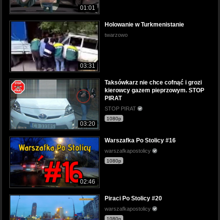
01:01
Holowanie w Turkmenistanie
twarzowo
03:31
Taksówkarz nie chce cofnąć i grozi
kierowcy gazem pieprzowym. STOP
PIRAT
STOP PIRAT
1080p
03:20
Warszafka Po Stolicy #16
warszafkapostolicy
1080p
02:46
Piraci Po Stolicy #20
warszafkapostolicy
1080p