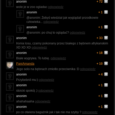
anonim
+ 72
wole je w zoo ogladac
odpowiedz
anonim
+ 1
@anonim: Żebyś wiedział jak wyglądali przodkowie
człowieka...
odpowiedz
anonim
+ 1
@anonim: po chuj to oglądać?
odpowiedz
anonim
+ 33
Ironia losu, czarny pokonany przez białego z bębnem afrykanskim
XD XD XD
odpowiedz
anonim
+ 18
Białe wygrywa. To lubię.
odpowiedz
PaniAmanda
+ 10
Jego solo na bębnach zmiotło przeciwnika :D
odpowiedz
anonim
+ 4
Przybebnil mu:)
odpowiedz
anonim
+ 1
stoicki spokój ;)
odpowiedz
anonim
+ 1
ahahahaaha
odpowiedz
anonim
+ 1
po co otwiera bagażnik jak i tak nie ma szyby ?
odpowiedz