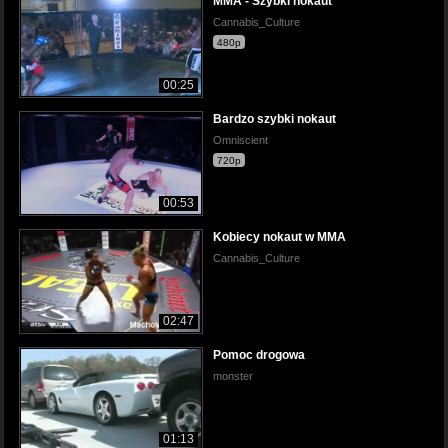
MMA - Szybki nokaut
Cannabis_Culture
480p
00:25
Bardzo szybki nokaut
Omniscient
720p
00:53
Kobiecy nokaut w MMA
Cannabis_Culture
02:47
Pomoc drogowa
monster
01:13