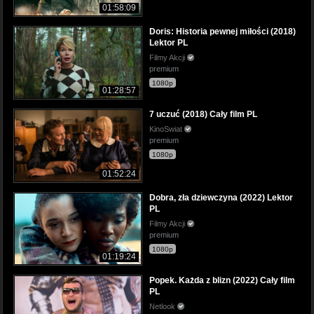
01:58:09
Doris: Historia pewnej miłości (2018)
Lektor PL
Filmy Akcji
premium
1080p
01:28:57
7 uczuć (2018) Cały film PL
KinoSwiat
premium
1080p
01:52:24
Dobra, zła dziewczyna (2022) Lektor
PL
Filmy Akcji
premium
1080p
01:19:24
Popek. Każda z blizn (2022) Cały film
PL
Netlook