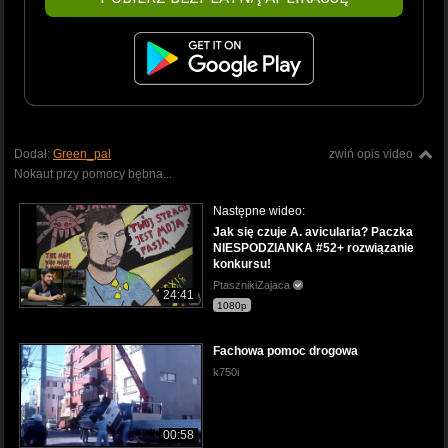
Dodał:
Green_pal
zwiń opis video
Nokaut przy pomocy bębna...
Następne wideo:
Jak się czuje A. avicularia? Paczka
NIESPODZIANKA #52+ rozwiązanie
konkursu!
PtasznikiZajaca
24:41
1080p
Fachowa pomoc drogowa
k750i
00:58