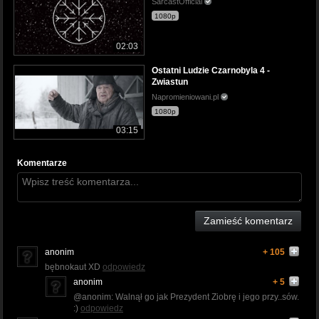
SarcastOfficial
1080p
02:03
Ostatni Ludzie Czarnobyla 4 -
Zwiastun
Napromieniowani.pl
1080p
03:15
Komentarze
Zamieść komentarz
anonim
+ 105
bębnokaut XD
odpowiedz
anonim
+ 5
@anonim: Walnął go jak Prezydent Ziobrę i jego przy..sów.
:)
odpowiedz