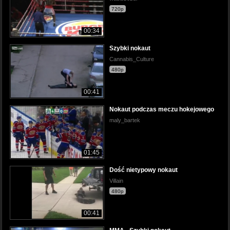
720p
00:34
Szybki nokaut
Cannabis_Culture
480p
00:41
Nokaut podczas meczu hokejowego
maly_bartek
01:45
Dość nietypowy nokaut
Villain
480p
00:41