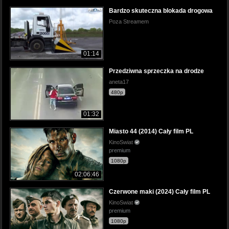
Bardzo skuteczna blokada drogowa
Poza Streamem
01:14
Przedziwna sprzeczka na drodze
aneta17
480p
01:32
Miasto 44 (2014) Cały film PL
KinoSwiat
premium
1080p
02:06:46
Czerwone maki (2024) Cały film PL
KinoSwiat
premium
1080p