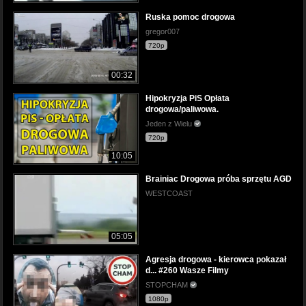
Ruska pomoc drogowa
gregor007
720p
00:32
Hipokryzja PiS Opłata
drogowa/paliwowa.
Jeden z Wielu
720p
10:05
Brainiac Drogowa próba sprzętu AGD
WESTCOAST
05:05
Agresja drogowa - kierowca pokazał
d... #260 Wasze Filmy
STOPCHAM
1080p