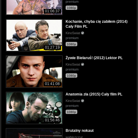
premium
1080p
01:06:37
Kochanie, chyba cię zabiłem (2014)
Cały Film PL
KinoSwiat
premium
1080p
01:27:19
Żywie Biełaruś! (2012) Lektor PL
KinoSwiat
premium
1080p
01:41:08
Anatomia zła (2015) Cały film PL
KinoSwiat
premium
1080p
01:56:46
Brutalny nokaut
wabiszczur