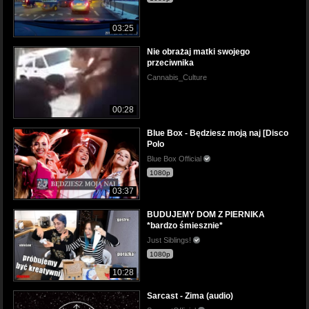
03:25
Nie obrażaj matki swojego
przeciwnika
Cannabis_Culture
00:28
Blue Box - Będziesz moją naj [Disco
Polo
Blue Box Official
1080p
03:37
BUDUJEMY DOM Z PIERNIKA
*bardzo śmiesznie*
Just Siblings!
1080p
10:28
Sarcast - Zima (audio)