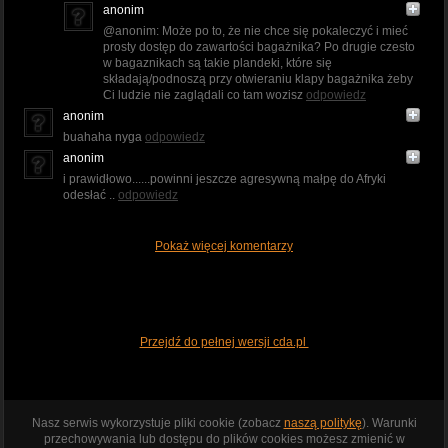
anonim
@anonim: Może po to, że nie chce się pokaleczyć i mieć
prosty dostęp do zawartości bagażnika? Po drugie czesto
w bagaznikach są takie plandeki, które się
składają/podnoszą przy otwieraniu klapy bagażnika żeby
Ci ludzie nie zaglądali co tam wozisz
odpowiedz
anonim
buahaha nyga
odpowiedz
anonim
i prawidłowo......powinni jeszcze agresywną małpę do Afryki
odesłać ..
odpowiedz
Pokaż więcej komentarzy
Przejdź do pełnej wersji cda.pl
Nasz serwis wykorzystuje pliki cookie (zobacz
naszą politykę
). Warunki
przechowywania lub dostępu do plików cookies możesz zmienić w