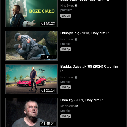
KinoSwiat
premium
1080p
01:50:23
Odnajdę cię (2018) Cały film PL
KinoSwiat
premium
1080p
01:19:11
Budda. Dzieciak '98 (2024) Cały film
PL
KinoSwiat
premium
1080p
01:21:14
Dom zły (2009) Cały film PL
Media4fun
premium
1080p
01:45:21