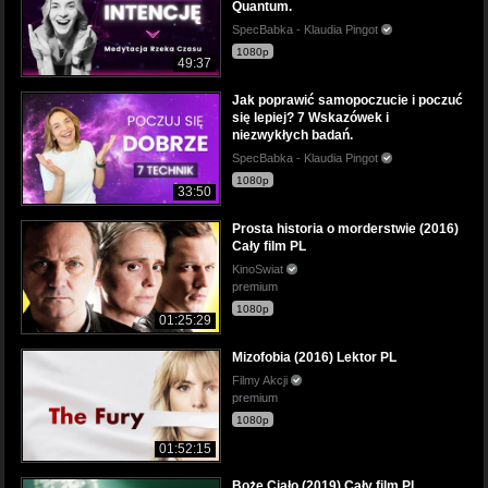
Quantum.
SpecBabka - Klaudia Pingot
1080p
49:37
Jak poprawić samopoczucie i poczuć
się lepiej? 7 Wskazówek i
niezwykłych badań.
SpecBabka - Klaudia Pingot
1080p
33:50
Prosta historia o morderstwie (2016)
Cały film PL
KinoSwiat
premium
1080p
01:25:29
Mizofobia (2016) Lektor PL
Filmy Akcji
premium
1080p
01:52:15
Boże Ciało (2019) Cały film PL