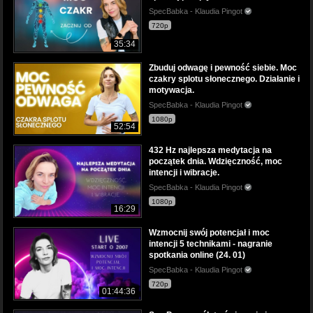
SpecBabka - Klaudia Pingot
720p
35:34
Zbuduj odwagę i pewność siebie. Moc
czakry splotu słonecznego. Działanie i
motywacja.
SpecBabka - Klaudia Pingot
1080p
52:54
432 Hz najlepsza medytacja na
początek dnia. Wdzięczność, moc
intencji i wibracje.
SpecBabka - Klaudia Pingot
1080p
16:29
Wzmocnij swój potencjał i moc
intencji 5 technikami - nagranie
spotkania online (24. 01)
SpecBabka - Klaudia Pingot
720p
01:44:36