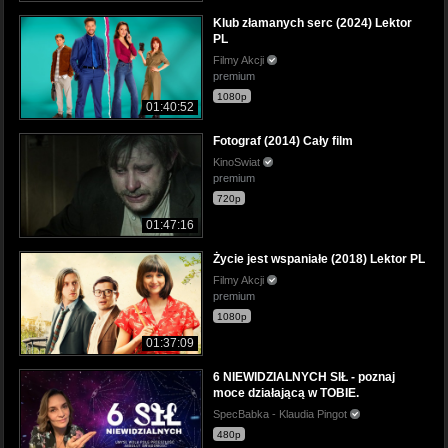
Klub złamanych serc (2024) Lektor
PL
Filmy Akcji
premium
1080p
01:40:52
Fotograf (2014) Cały film
KinoSwiat
premium
720p
01:47:16
Życie jest wspaniałe (2018) Lektor PL
Filmy Akcji
premium
1080p
01:37:09
6 NIEWIDZIALNYCH SIŁ - poznaj
moce działającą w TOBIE.
SpecBabka - Klaudia Pingot
480p