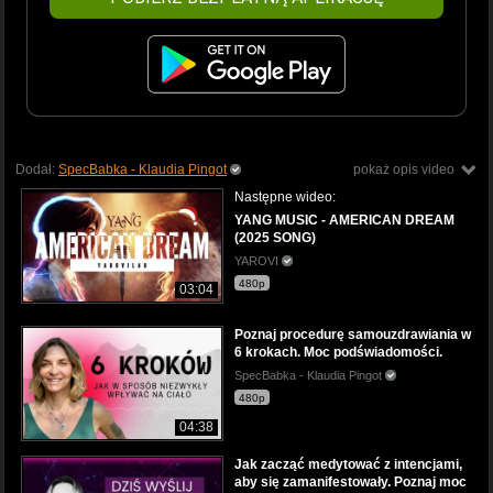
Dodał:
SpecBabka - Klaudia Pingot
pokaż opis video
Następne wideo:
YANG MUSIC - AMERICAN DREAM
(2025 SONG)
YAROVI
480p
03:04
Poznaj procedurę samouzdrawiania w
6 krokach. Moc podświadomości.
SpecBabka - Klaudia Pingot
480p
04:38
Jak zacząć medytować z intencjami,
aby się zamanifestowały. Poznaj moc