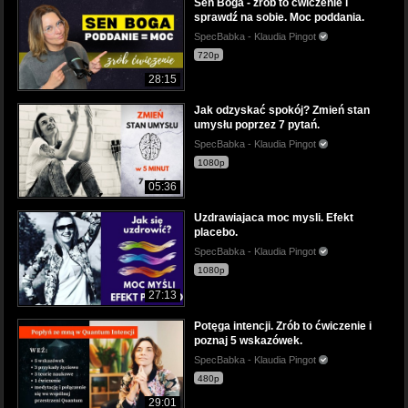
Sen Boga - zrób to ćwiczenie i
sprawdź na sobie. Moc poddania.
SpecBabka - Klaudia Pingot
720p
28:15
Jak odzyskać spokój? Zmień stan
umysłu poprzez 7 pytań.
SpecBabka - Klaudia Pingot
1080p
05:36
Uzdrawiajaca moc mysli. Efekt
placebo.
SpecBabka - Klaudia Pingot
1080p
27:13
Potęga intencji. Zrób to ćwiczenie i
poznaj 5 wskazówek.
SpecBabka - Klaudia Pingot
480p
29:01