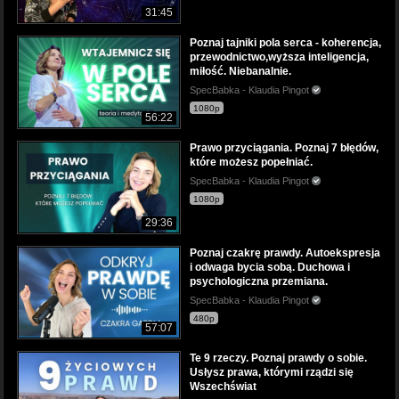
31:45
Poznaj tajniki pola serca - koherencja,
przewodnictwo,wyższa inteligencja,
miłość. Niebanalnie.
SpecBabka - Klaudia Pingot
1080p
56:22
Prawo przyciągania. Poznaj 7 błędów,
które możesz popełniać.
SpecBabka - Klaudia Pingot
1080p
29:36
Poznaj czakrę prawdy. Autoekspresja
i odwaga bycia sobą. Duchowa i
psychologiczna przemiana.
SpecBabka - Klaudia Pingot
480p
57:07
Te 9 rzeczy. Poznaj prawdy o sobie.
Usłysz prawa, którymi rządzi się
Wszechświat