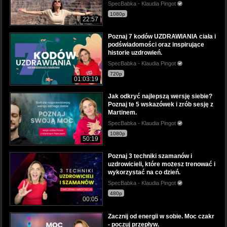
SpecBabka - Klaudia Pingot
1080p
22:57
Poznaj 7 kodów UZDRAWIANIA ciała i
podświadomości oraz inspirujące
historie uzdrowień.
SpecBabka - Klaudia Pingot
720p
01:03:19
Jak odkryć najlepszą wersję siebie?
Poznaj te 5 wskazówek i zrób sesję z
Martinem.
SpecBabka - Klaudia Pingot
1080p
50:19
Poznaj 3 techniki szamanów i
uzdrowicieli, które możesz trenować i
wykorzystać na co dzień.
SpecBabka - Klaudia Pingot
480p
00:05
Zacznij od energii w sobie. Moc czakr
- poczuj przepływ.