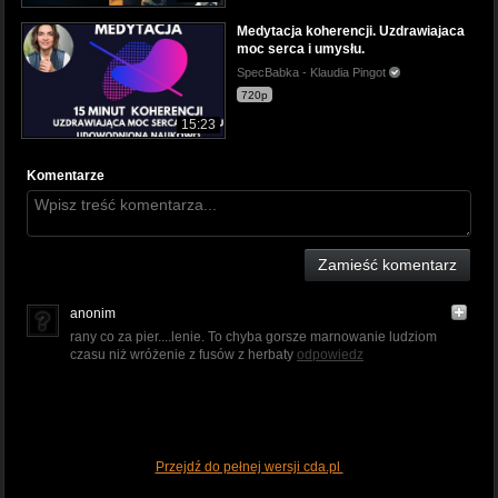
Medytacja koherencji. Uzdrawiajaca
moc serca i umysłu.
SpecBabka - Klaudia Pingot
720p
15:23
Komentarze
Zamieść komentarz
anonim
rany co za pier....lenie. To chyba gorsze marnowanie ludziom
czasu niż wróżenie z fusów z herbaty
odpowiedz
Przejdź do pełnej wersji cda.pl