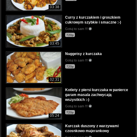
03:38
Curry z kurczakiem i groszkiem
cukrowym szybkie i smaczne :-)
Gotuj to sam !!!
720p
03:45
Nuggetsy z kurczaka
Gotuj to sam !!!
720p
02:31
Kotlety z piersi kurczaka w panierce
garam masala zachwycają
wszystkich :-)
Gotuj to sam !!!
720p
05:24
Kurczak duszony z warzywami
czosnkowo majerankowy