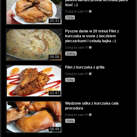
lizać :-)
Gotuj to sam !!!
720p
05:31
Pyszne danie w 20 minut Filet z
kurczaka w sosie z boczkiem
pieczarkami i cebulą bajka :-)
Gotuj to sam !!!
1080p
06:08
Filet z kurczaka z grilla
Gotuj to sam !!!
720p
02:47
Wędzone udka z kurczaka cała
procedura
Gotuj to sam !!!
720p
06:49