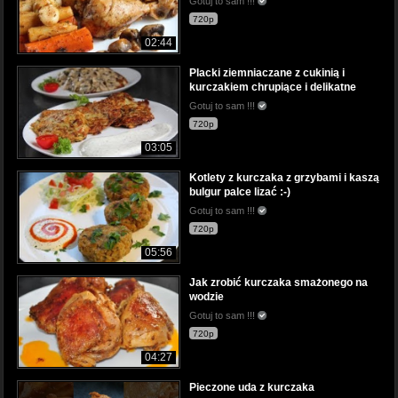
Gotuj to sam !!!
720p
02:44
Placki ziemniaczane z cukinią i
kurczakiem chrupiące i delikatne
Gotuj to sam !!!
720p
03:05
Kotlety z kurczaka z grzybami i kaszą
bulgur palce lizać :-)
Gotuj to sam !!!
720p
05:56
Jak zrobić kurczaka smażonego na
wodzie
Gotuj to sam !!!
720p
04:27
Pieczone uda z kurczaka