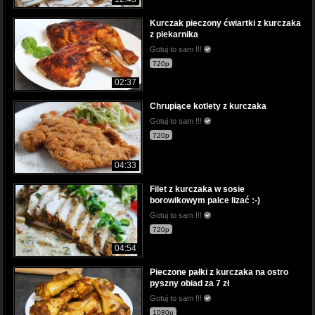
Kurczak pieczony ćwiartki z kurczaka
z piekarnika
Gotuj to sam !!!
720p
02:37
Chrupiące kotlety z kurczaka
Gotuj to sam !!!
720p
04:33
Filet z kurczaka w sosie
borowikowym palce lizać :-)
Gotuj to sam !!!
720p
04:54
Pieczone pałki z kurczaka na ostro
pyszny obiad za 7 zł
Gotuj to sam !!!
1080p