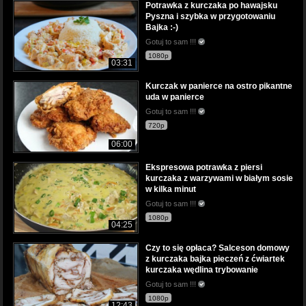
Potrawka z kurczaka po hawajsku
Pyszna i szybka w przygotowaniu
Bajka :-)
Gotuj to sam !!!
1080p
03:31
Kurczak w panierce na ostro pikantne
uda w panierce
Gotuj to sam !!!
720p
06:00
Ekspresowa potrawka z piersi
kurczaka z warzywami w białym sosie
w kilka minut
Gotuj to sam !!!
1080p
04:25
Czy to się opłaca? Salceson domowy
z kurczaka bajka pieczeń z ćwiartek
kurczaka wędlina trybowanie
Gotuj to sam !!!
1080p
12:43