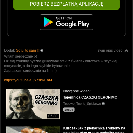
POBIERZ BEZPŁATNĄ APLIKACJĘ
Dodał:
Gotuj to sam !!!
zwiń opis video
Witam serdecznie :-)
Dzisiaj zrobimy pyszne grillowane steki z ćwiartek kurczaka w szybkiej
marynacie, a do tego szybkie trybowanie.
Zapraszam serdecznie na film :-)
https://youtu.be/eFjx7skKCbM
Następne wideo:
Tajemnica CZASZKI GERONIMO
Topowe_Teorie_Spiskowe
1080p
05:30
Kurczak jak z piekarnika zrobiony na
patelni bardzo prosta technika palce