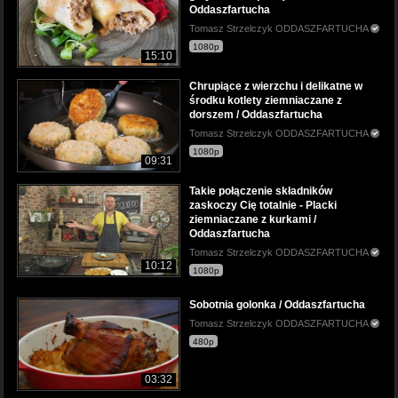
Oddaszfartucha
Tomasz Strzelczyk ODDASZFARTUCHA
1080p
15:10
Chrupiące z wierzchu i delikatne w
środku kotlety ziemniaczane z
dorszem / Oddaszfartucha
Tomasz Strzelczyk ODDASZFARTUCHA
1080p
09:31
Takie połączenie składników
zaskoczy Cię totalnie - Placki
ziemniaczane z kurkami /
Oddaszfartucha
Tomasz Strzelczyk ODDASZFARTUCHA
10:12
1080p
Sobotnia golonka / Oddaszfartucha
Tomasz Strzelczyk ODDASZFARTUCHA
480p
03:32