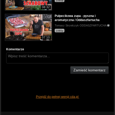
1080p
08:32
Pulpecikowa zupa - pyszna i
aromatyczna / Oddaszfartucha
Tomasz Strzelczyk ODDASZFARTUCHA
1080p
07:10
Komentarze
Zamieść komentarz
Przejdź do pełnej wersji cda.pl