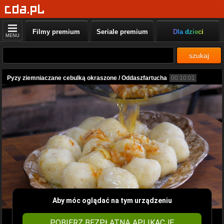
Filmy premium
Seriale premium
Dla dzieci
MENU
szukaj
Pyzy ziemniaczane cebulką okraszone / Oddaszfartucha
00:10:01
Aby móc oglądać na tym urządzeniu
POBIERZ BEZPŁATNĄ APLIKACJĘ