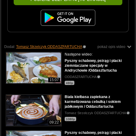
Dodał:
Tomasz Strzelczyk ODDASZFARTUCHA
pokaż opis video
Następne wideo:
Pyszny schabowy, pstrąg i placki
ziemniaczane specjały w
Andrychowie /Oddaszfartucha
ODDASZFARTUCHA
15:07
480p
Biała kiełbasa zapiekana z
karmelizowana cebulką i sokiem
jabłkowym / Oddaszfartucha
Tomasz Strzelczyk ODDASZFARTUCHA
1080p
09:22
Pyszny schabowy, pstrąg i placki