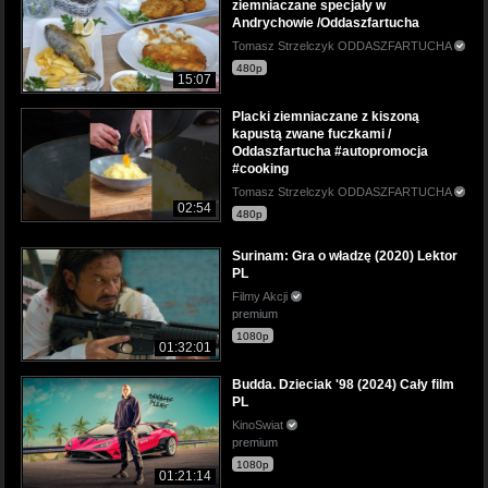
ziemniaczane specjały w
Andrychowie /Oddaszfartucha
Tomasz Strzelczyk ODDASZFARTUCHA
480p
15:07
Placki ziemniaczane z kiszoną
kapustą zwane fuczkami /
Oddaszfartucha #autopromocja
#cooking
Tomasz Strzelczyk ODDASZFARTUCHA
02:54
480p
Surinam: Gra o władzę (2020) Lektor
PL
Filmy Akcji
premium
1080p
01:32:01
Budda. Dzieciak '98 (2024) Cały film
PL
KinoSwiat
premium
1080p
01:21:14