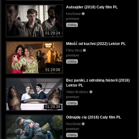
Autsajder (2018) Cały film PL
KinoSwiat
premium
1080p
01:29:24
Miłość od kuchni (2022) Lektor PL
Filmy Akcji
premium
1080p
01:29:08
Bez paniki, z odrobiną histerii (2016)
Lektor PL
Video Brothers
premium
1080p
01:29:39
Odnajdę cię (2018) Cały film PL
KinoSwiat
premium
1080p