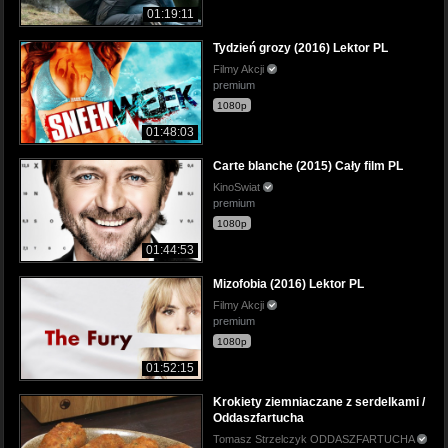
01:19:11
Tydzień grozy (2016) Lektor PL
Filmy Akcji
premium
1080p
01:48:03
Carte blanche (2015) Cały film PL
KinoSwiat
premium
1080p
01:44:53
Mizofobia (2016) Lektor PL
Filmy Akcji
premium
1080p
01:52:15
Krokiety ziemniaczane z serdelkami /
Oddaszfartucha
Tomasz Strzelczyk ODDASZFARTUCHA