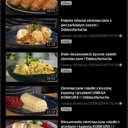
1080p
09:01
Pulpety mięsno ziemniaczane z
pieczarkowym sosem /
Oddaszfartucha
Tomasz Strzelczyk ODDASZFARTUCHA
1080p
11:15
Dwie niesamowicie pyszne sałatki
ziemniaczane / Oddaszfartucha
Tomasz Strzelczyk ODDASZFARTUCHA
1080p
09:02
Ziemniaczane roladki z kiszoną
kapustą i grzybami UWAGA
KONKURS ! / Oddaszfartucha
Tomasz Strzelczyk ODDASZFARTUCHA
1080p
15:10
NIesamowite ziemniaczane roladki z
grzybami i kapustą KONKURS ! /