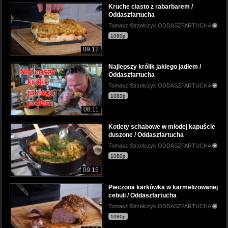
Kruche ciasto z rabarbarem /
Oddaszfartucha
Tomasz Strzelczyk ODDASZFARTUCHA
1080p
09:12
Najlepszy królik jakiego jadłem /
Oddaszfartucha
Tomasz Strzelczyk ODDASZFARTUCHA
1080p
08:11
Kotlety schabowe w młodej kapuście
duszone / Oddaszfartucha
Tomasz Strzelczyk ODDASZFARTUCHA
1080p
09:15
Pieczona karkówka w karmelizowanej
cebuli / Oddaszfartucha
Tomasz Strzelczyk ODDASZFARTUCHA
1080p