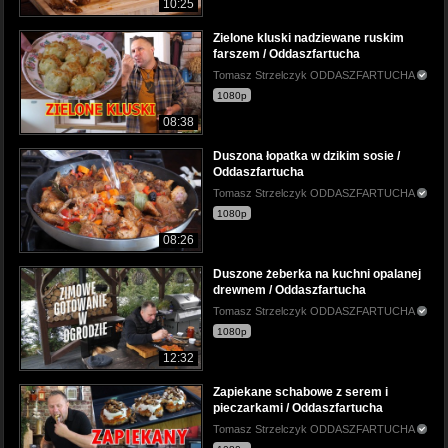
10:25
Zielone kluski nadziewane ruskim
farszem / Oddaszfartucha
Tomasz Strzelczyk ODDASZFARTUCHA
1080p
08:38
Duszona łopatka w dzikim sosie /
Oddaszfartucha
Tomasz Strzelczyk ODDASZFARTUCHA
1080p
08:26
Duszone żeberka na kuchni opalanej
drewnem / Oddaszfartucha
Tomasz Strzelczyk ODDASZFARTUCHA
1080p
12:32
Zapiekane schabowe z serem i
pieczarkami / Oddaszfartucha
Tomasz Strzelczyk ODDASZFARTUCHA