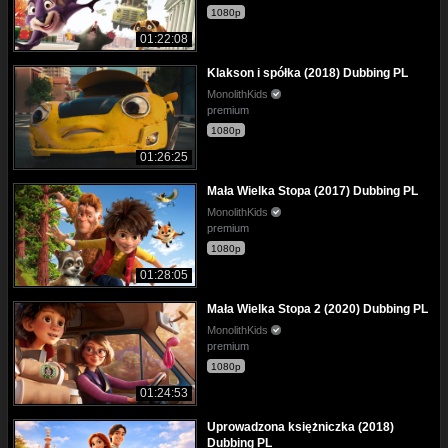
1080p
01:22:08
Klakson i spółka (2018) Dubbing PL
MonolithKids
premium
1080p
01:26:25
Mała Wielka Stopa (2017) Dubbing PL
MonolithKids
premium
1080p
01:28:05
Mała Wielka Stopa 2 (2020) Dubbing PL
MonolithKids
premium
1080p
01:24:53
Uprowadzona księżniczka (2018)
Dubbing PL