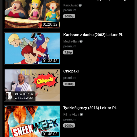
KinoSwiat
premium
1080p
01:26:12
Karlsson z dachu (2002) Lektor PL
Media4fun
premium
720p
01:33:48
Chłopaki
premium
1080p
POWTÓRKA
Z TELEWIZJI
Tydzień grozy (2016) Lektor PL
Filmy Akcji
premium
1080p
01:48:03