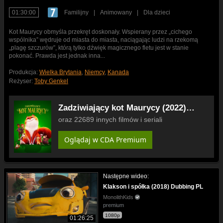
01:30:00
Familijny
|
Animowany
|
Dla dzieci
Kot Maurycy obmyśla przekręt doskonały. Wspierany przez „cichego
wspólnika” wędruje od miasta do miasta, naciągając ludzi na rzekomą
„plagę szczurów”, którą tylko dźwięk magicznego fletu jest w stanie
pokonać. Prawda jest jednak inna...
Produkcja:
Wielka Brytania
,
Niemcy
,
Kanada
Reżyser:
Toby Genkel
Zadziwiający kot Maurycy (2022)
Dubbing PL
oraz 22689 innych filmów i seriali
Oglądaj w CDA Premium
Następne wideo:
Klakson i spółka (2018) Dubbing PL
MonolithKids
premium
1080p
01:26:25