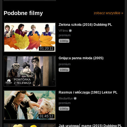
Podobne filmy
zobacz wszystkie »
Zielona szkoła (2016) Dubbing PL
VFilms
premium
1080p
01:20:11
Gnijąca panna młoda (2005)
premium
1080p
POWTÓRKA
Z TELEWIZJI
Rasmus i włóczęga (1981) Lektor PL
Media4fun
premium
1080p
01:45:12
Jak uratować mamę (2015) Dubbing PL