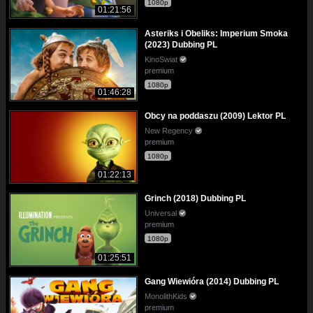
1080p
01:21:56
Asteriks i Obeliks: Imperium Smoka
(2023) Dubbing PL
KinoSwiat
premium
1080p
01:46:28
Obcy na poddaszu (2009) Lektor PL
New Regency
premium
1080p
01:22:13
Grinch (2018) Dubbing PL
Universal
premium
1080p
01:25:51
Gang Wiewióra (2014) Dubbing PL
MonolithKids
premium