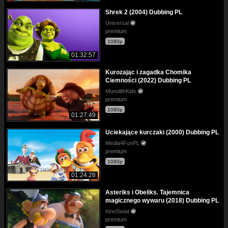
Shrek 2 (2004) Dubbing PL
Universal
premium
1080p
01:32:57
Kurozając i zagadka Chomika
Ciemności (2022) Dubbing PL
MonolithKids
premium
1080p
01:27:49
Uciekające kurczaki (2000) Dubbing PL
Media4FunPL
premium
1080p
01:24:28
Asteriks i Obeliks. Tajemnica
magicznego wywaru (2018) Dubbing PL
KinoSwiat
premium