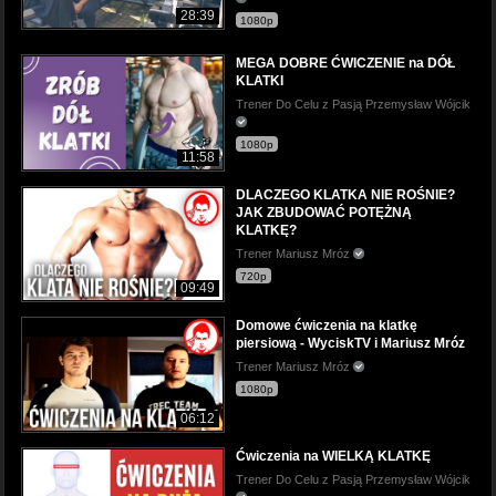
28:39
1080p
MEGA DOBRE ĆWICZENIE na DÓŁ
KLATKI
Trener Do Celu z Pasją Przemysław Wójcik
1080p
11:58
DLACZEGO KLATKA NIE ROŚNIE?
JAK ZBUDOWAĆ POTĘŻNĄ
KLATKĘ?
Trener Mariusz Mróz
720p
09:49
Domowe ćwiczenia na klatkę
piersiową - WyciskTV i Mariusz Mróz
Trener Mariusz Mróz
1080p
06:12
Ćwiczenia na WIELKĄ KLATKĘ
Trener Do Celu z Pasją Przemysław Wójcik