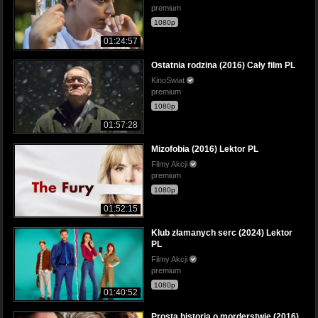
premium
1080p
01:24:57
Ostatnia rodzina (2016) Cały film PL
KinoSwiat
premium
1080p
01:57:28
Mizofobia (2016) Lektor PL
Filmy Akcji
premium
1080p
01:52:15
Klub złamanych serc (2024) Lektor
PL
Filmy Akcji
premium
1080p
01:40:52
Prosta historia o morderstwie (2016)