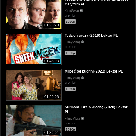
Cały film PL
KinoSwiat
premium
1080p
01:25:29
Tydzień grozy (2016) Lektor PL
Filmy Akcji
premium
1080p
01:48:03
Miłość od kuchni (2022) Lektor PL
Filmy Akcji
premium
1080p
01:29:08
Surinam: Gra o władzę (2020) Lektor
PL
Filmy Akcji
premium
1080p
01:32:01