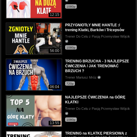
1080p
12:15
PRZYGNIOTŁY MNIE HANTLE :/
trening Klatki, Barków i Tricepsów
Trener Do Celu z Pasją Przemysław Wójcik
1080p
56:00
TRENING BRZUCHA - 3 NAJLEPSZE
ĆWICZENIA / JAK TRENOWAĆ
BRZUCH ?
Trener Mariusz Mróz
720p
06:04
NAJLEPSZE ĆWICZENIA na GÓRĘ
KLATKI
Trener Do Celu z Pasją Przemysław Wójcik
1080p
13:55
TRENING na KLATKĘ PIERSIOWĄ z