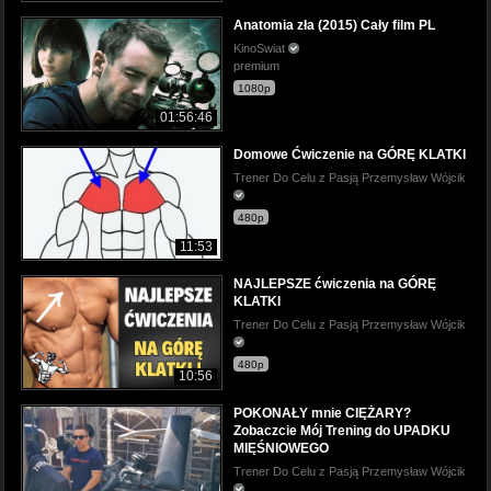
Anatomia zła (2015) Cały film PL
KinoSwiat
premium
1080p
01:56:46
Domowe Ćwiczenie na GÓRĘ KLATKI
Trener Do Celu z Pasją Przemysław Wójcik
480p
11:53
NAJLEPSZE ćwiczenia na GÓRĘ
KLATKI
Trener Do Celu z Pasją Przemysław Wójcik
480p
10:56
POKONAŁY mnie CIĘŻARY?
Zobaczcie Mój Trening do UPADKU
MIĘŚNIOWEGO
Trener Do Celu z Pasją Przemysław Wójcik