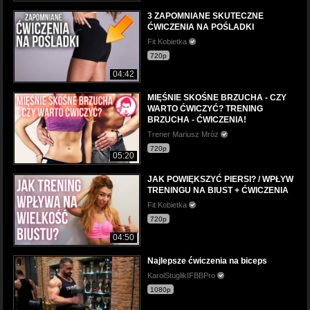
3 ZAPOMNIANE SKUTECZNE
ĆWICZENIA NA POŚLADKI
Fit Kobietka
720p
04:42
MIĘŚNIE SKOŚNE BRZUCHA - CZY
WARTO ĆWICZYĆ? TRENING
BRZUCHA - ĆWICZENIA!
Trener Mariusz Mróz
720p
05:20
JAK POWIĘKSZYĆ PIERSI? / WPŁYW
TRENINGU NA BIUST + ĆWICZENIA
Fit Kobietka
720p
04:50
Najlepsze ćwiczenia na biceps
KarolStuglikIFBBPro
1080p