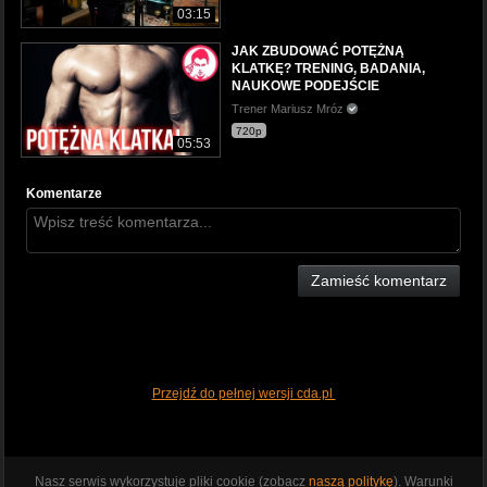
03:15
JAK ZBUDOWAĆ POTĘŻNĄ
KLATKĘ? TRENING, BADANIA,
NAUKOWE PODEJŚCIE
Trener Mariusz Mróz
720p
05:53
Komentarze
Zamieść komentarz
Przejdź do pełnej wersji cda.pl
Nasz serwis wykorzystuje pliki cookie (zobacz
naszą politykę
). Warunki