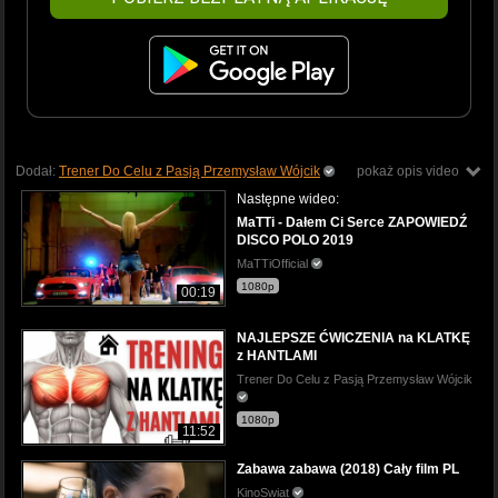
Dodał:
Trener Do Celu z Pasją Przemysław Wójcik
pokaż opis video
Następne wideo:
MaTTi - Dałem Ci Serce ZAPOWIEDŹ
DISCO POLO 2019
MaTTiOfficial
1080p
00:19
NAJLEPSZE ĆWICZENIA na KLATKĘ
z HANTLAMI
Trener Do Celu z Pasją Przemysław Wójcik
1080p
11:52
Zabawa zabawa (2018) Cały film PL
KinoSwiat