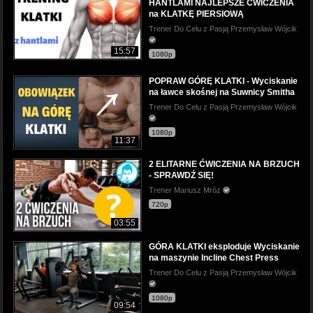
HANTLAMI NAJLEPSZE ĆWICZENIA
na KLATKĘ PIERSIOWĄ
Trener Do Celu z Pasją Przemysław Wójcik
15:57
1080p
POPRAW GÓRĘ KLATKI - Wyciskanie
na ławce skośnej na Suwnicy Smitha
Trener Do Celu z Pasją Przemysław Wójcik
1080p
11:37
2 ELITARNE ĆWICZENIA NA BRZUCH
- SPRAWDŹ SIĘ!
Trener Mariusz Mróz
720p
03:55
GÓRA KLATKI eksploduje Wyciskanie
na maszynie Incline Chest Press
Trener Do Celu z Pasją Przemysław Wójcik
1080p
09:54