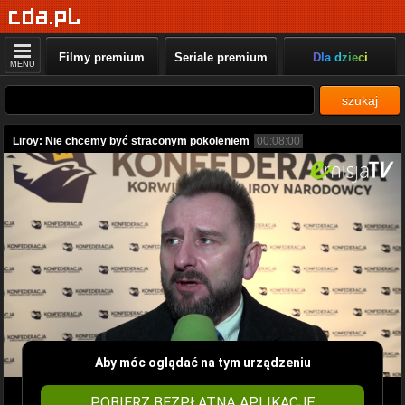
Filmy premium
Seriale premium
Dla dzieci
MENU
szukaj
Liroy: Nie chcemy być straconym pokoleniem
00:08:00
Aby móc oglądać na tym urządzeniu
POBIERZ BEZPŁATNĄ APLIKACJĘ