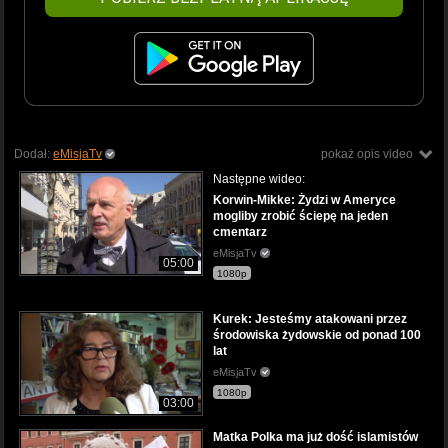
Dodał:
eMisjaTv
pokaż opis video
Następne wideo:
Korwin-Mikke: Żydzi w Ameryce
mogliby zrobić ściepę na jeden
cmentarz
eMisjaTv
05:00
1080p
Kurek: Jesteśmy atakowani przez
środowiska żydowskie od ponad 100
lat
eMisjaTv
1080p
03:00
Matka Polka ma już dość islamistów