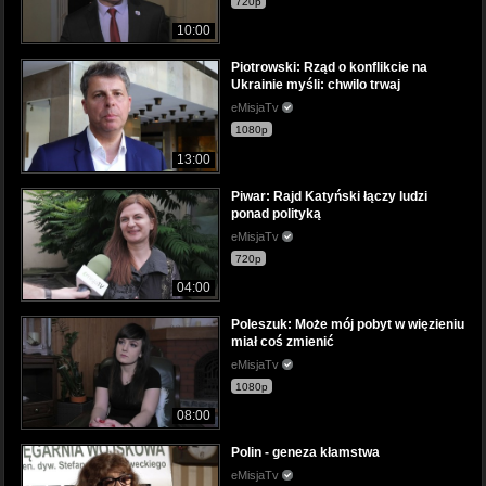
720p
10:00
Piotrowski: Rząd o konflikcie na
Ukrainie myśli: chwilo trwaj
eMisjaTv
1080p
13:00
Piwar: Rajd Katyński łączy ludzi
ponad polityką
eMisjaTv
720p
04:00
Poleszuk: Może mój pobyt w więzieniu
miał coś zmienić
eMisjaTv
1080p
08:00
Polin - geneza kłamstwa
eMisjaTv