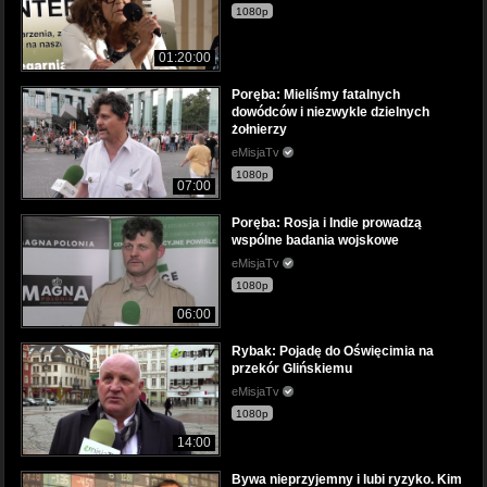
1080p
01:20:00
Poręba: Mieliśmy fatalnych
dowódców i niezwykle dzielnych
żołnierzy
eMisjaTv
1080p
07:00
Poręba: Rosja i Indie prowadzą
wspólne badania wojskowe
eMisjaTv
1080p
06:00
Rybak: Pojadę do Oświęcimia na
przekór Glińskiemu
eMisjaTv
1080p
14:00
Bywa nieprzyjemny i lubi ryzyko. Kim