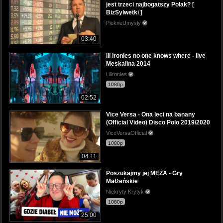
jest trzeci najbogatszy Polak? [
BizSylwetki ]
PiekneUmysly
03:40
lil ironies no one knows where - live
Meskalina 2014
Lilironies
1080p
02:52
Vice Versa - Ona leci na banany
(Official Video) Disco Polo 2019/2020
ViceVersaOfficial
1080p
04:11
Poszukajmy jej MĘŻA - Gry
Małżeńskie
Niekryty Krytyk
1080p
25:00