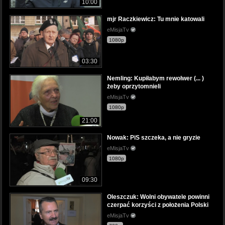
10:00
mjr Raczkiewicz: Tu mnie katowali
eMisjaTv
1080p
03:30
Nemling: Kupiłabym rewolwer (... )
żeby oprzytomnieli
eMisjaTv
1080p
21:00
Nowak: PiS szczeka, a nie gryzie
eMisjaTv
1080p
09:30
Oleszczuk: Wolni obywatele powinni
czerpać korzyści z położenia Polski
eMisjaTv