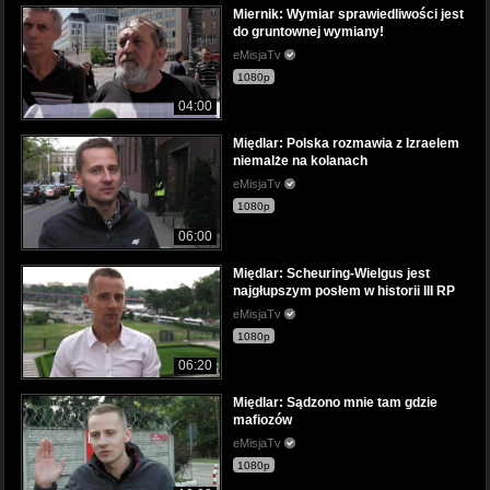
Miernik: Wymiar sprawiedliwości jest
do gruntownej wymiany!
eMisjaTv
1080p
04:00
Międlar: Polska rozmawia z Izraelem
niemalże na kolanach
eMisjaTv
1080p
06:00
Międlar: Scheuring-Wielgus jest
najgłupszym posłem w historii III RP
eMisjaTv
1080p
06:20
Międlar: Sądzono mnie tam gdzie
mafiozów
eMisjaTv
1080p