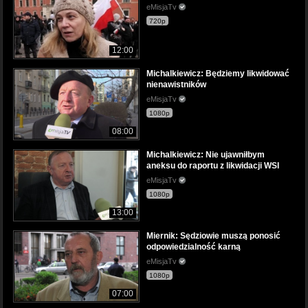
eMisjaTv
720p
12:00
Michalkiewicz: Będziemy likwidować
nienawistników
eMisjaTv
1080p
08:00
Michalkiewicz: Nie ujawniłbym
aneksu do raportu z likwidacji WSI
eMisjaTv
1080p
13:00
Miernik: Sędziowie muszą ponosić
odpowiedzialność karną
eMisjaTv
1080p
07:00