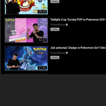
1080p
09:33
Twilight Cup Turniej PVP w Pokemon GO!
DreamBasta
1080p
11:17
Jak pokonać Dialge w Pokemon Go? Odc
DreamBasta
1080p
17:31
Złapałem Dialgie w Krakowie Odcinek #2
DreamBasta
1080p
19:36
Event Walczący / Powrót Rayquazy!! Odc