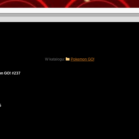
W katalogu:
Pokemon GO!
on GO! #237
5