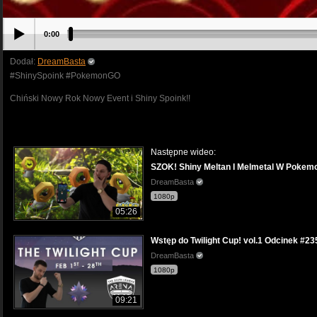
0:00
Dodał:
DreamBasta
#ShinySpoink #PokemonGO
Chiński Nowy Rok Nowy Event i Shiny Spoink!!
Następne wideo:
SZOK! Shiny Meltan I Melmetal W Pokem
DreamBasta
1080p
05:26
Wstęp do Twilight Cup! vol.1 Odcinek #23
DreamBasta
1080p
09:21