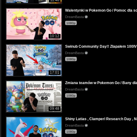
11:40
Walentynki w Pokemon Go / Pomoc dla sc
DreamBasta
1080p
10:12
Swinub Community Day!! Złapałem 100IV
DreamBasta
1080p
17:01
Zmiana teamów w Pokemon Go / Bany dla M
DreamBasta
1080p
09:48
Shiny Latias , Clamperl Research Day , 
DreamBasta
1080p