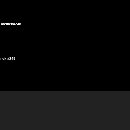
 Odcinek#248
inek #249
50
inek #251