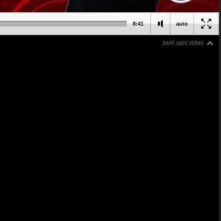
8:41
auto
zwiń opis video