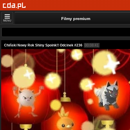
Filmy premium
MENU
Chiński Nowy Rok Shiny Spoink!! Odcinek #236
00:08:41