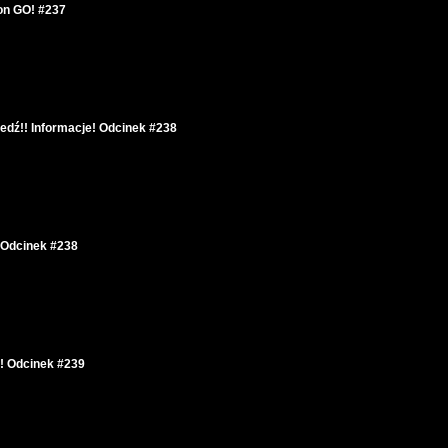
on GO! #237
dź!! Informacje! Odcinek #238
 Odcinek #238
! Odcinek #239