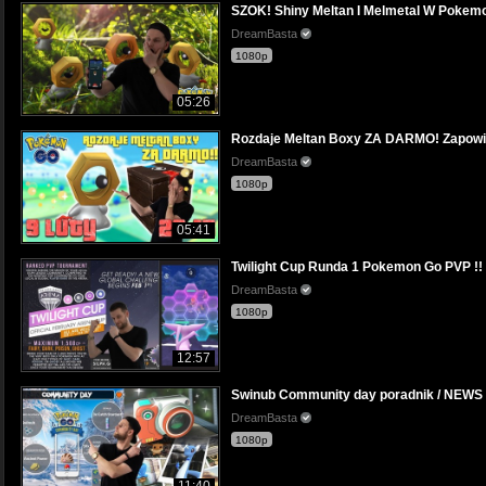
SZOK! Shiny Meltan I Melmetal W Pokem
DreamBasta
1080p
05:26
Rozdaje Meltan Boxy ZA DARMO! Zapowie
DreamBasta
1080p
05:41
Twilight Cup Runda 1 Pokemon Go PVP !!
DreamBasta
1080p
12:57
Swinub Community day poradnik / NEWS 
DreamBasta
1080p