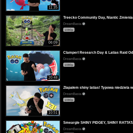
11:35
Treecko Community Day, Niantic Zmienia
DreamBasta
1080p
06:09
Clamperl Research Day & Latias Raid O
DreamBasta
1080p
20:48
Złapałem shiny latias! Typowa niedziela
DreamBasta
1080p
10:51
Smeargle SHINY PIDGEY, SHINY RATTA
DreamBasta