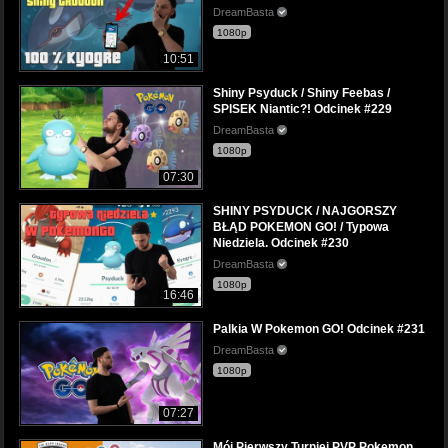
DreamBasta
1080p
10:51
Shiny Psyduck / Shiny Feebas /
SPISEK Niantic?! Odcinek #229
DreamBasta
1080p
07:30
SHINY PSYDUCK / NAJGORSZY
BŁĄD POKEMON GO! / Typowa
Niedziela. Odcinek #230
DreamBasta
1080p
16:46
Palkia W Pokemon GO! Odcinek #231
DreamBasta
1080p
07:27
Mój Pierwszy Turniej PVP Pokemon