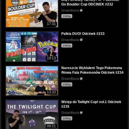
Go Boulder Cup ODCINEK #232
DreamBasta
1080p
17:31
Palkia DUO! Odcinek #233
DreamBasta
1080p
19:13
Nareszcie Wyklułem Tego Pokemona
/Nowa Fala Pokemonów Odcinek #234
DreamBasta
1080p
13:33
Wstęp do Twilight Cup! vol.1 Odcinek
#235
DreamBasta
1080p
09:21