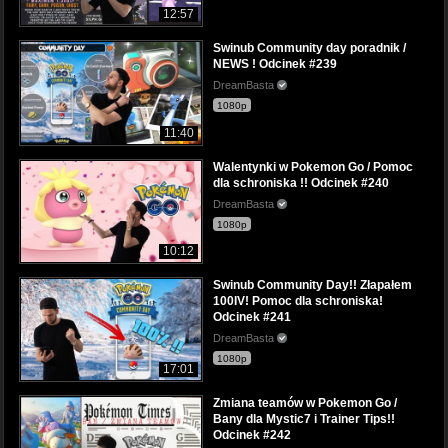
12:57
Swinub Community day poradnik /
NEWS ! Odcinek #239
DreamBasta
1080p
11:40
Walentynki w Pokemon Go / Pomoc
dla schroniska !! Odcinek #240
DreamBasta
1080p
10:12
Swinub Community Day!! Złapałem
100IV! Pomoc dla schroniska!
Odcinek #241
DreamBasta
1080p
17:01
Zmiana teamów w Pokemon Go /
Bany dla Mystic7 i Trainer Tips!!
Odcinek #242