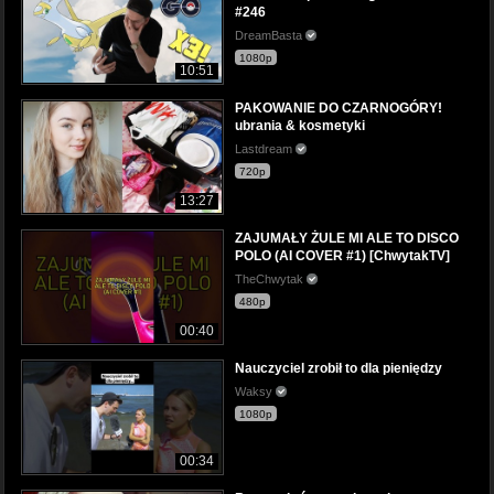
#246
DreamBasta
1080p
10:51
PAKOWANIE DO CZARNOGÓRY!
ubrania & kosmetyki
Lastdream
720p
13:27
ZAJUMAŁY ŻULE MI ALE TO DISCO
POLO (AI COVER #1) [ChwytakTV]
TheChwytak
480p
00:40
Nauczyciel zrobił to dla pieniędzy
Waksy
1080p
00:34