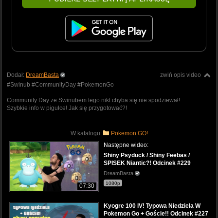
Dodał:
DreamBasta
zwiń opis video
#Swinub #CommunityDay #PokemonGo
Community Day ze Swinubem tego nikt chyba się nie spodziewał!
Szybkie info w pigułce! Jak się przygotować?!
W katalogu:
Pokemon GO!
Następne wideo:
Shiny Psyduck / Shiny Feebas /
SPISEK Niantic?! Odcinek #229
DreamBasta
1080p
07:30
Kyogre 100 IV! Typowa Niedziela W
Pokemon Go + Goście!! Odcinek #227