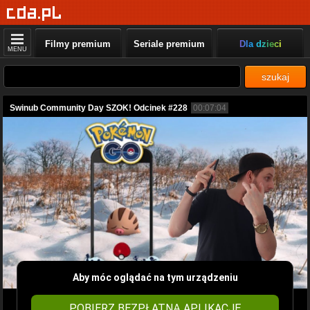
Filmy premium
Seriale premium
Dla dzieci
MENU
szukaj
Swinub Community Day SZOK! Odcinek #228
00:07:04
Aby móc oglądać na tym urządzeniu
POBIERZ BEZPŁATNĄ APLIKACJĘ