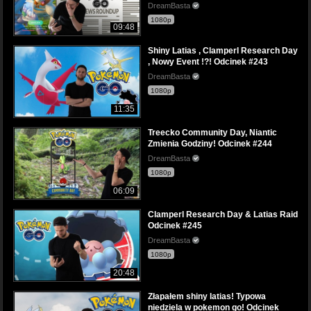
DreamBasta
1080p
09:48
Shiny Latias , Clamperl Research Day
, Nowy Event !?! Odcinek #243
DreamBasta
1080p
11:35
Treecko Community Day, Niantic
Zmienia Godziny! Odcinek #244
DreamBasta
1080p
06:09
Clamperl Research Day & Latias Raid
Odcinek #245
DreamBasta
1080p
20:48
Złapałem shiny latias! Typowa
niedziela w pokemon go! Odcinek