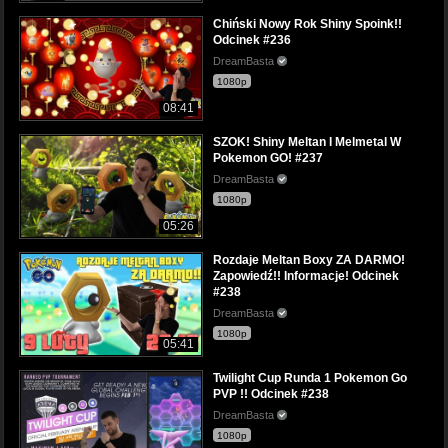
Chiński Nowy Rok Shiny Spoink!!
Odcinek #236
DreamBasta
1080p
08:41
SZOK! Shiny Meltan I Melmetal W
Pokemon GO! #237
DreamBasta
1080p
05:26
Rozdaje Meltan Boxy ZA DARMO!
Zapowiedź!! Informacje! Odcinek
#238
DreamBasta
1080p
05:41
Twilight Cup Runda 1 Pokemon Go
PVP !! Odcinek #238
DreamBasta
1080p