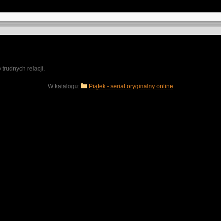
trudnych relacji.
W katalogu:
Piątek - serial oryginalny online