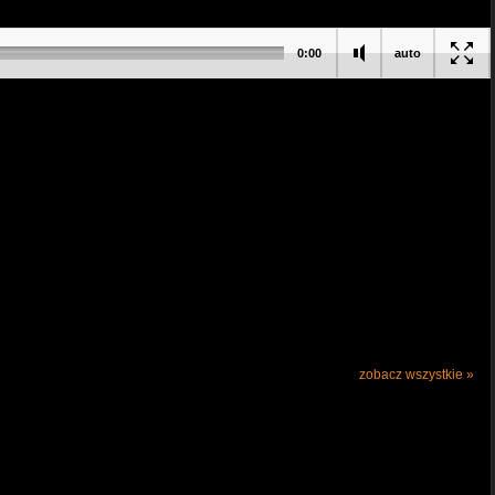
0:00
auto
zobacz wszystkie »