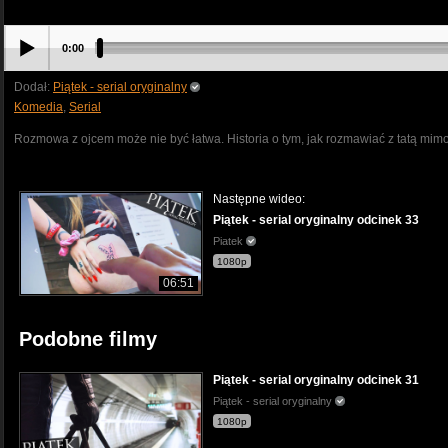
0:00
Dodał:
Piątek - serial oryginalny
Komedia
,
Serial
Rozmowa z ojcem może nie być łatwa. Historia o tym, jak rozmawiać z tatą mimo 
Następne wideo:
Piątek - serial oryginalny odcinek 33
Piatek
1080p
06:51
Podobne filmy
Piątek - serial oryginalny odcinek 31
Piątek - serial oryginalny
1080p