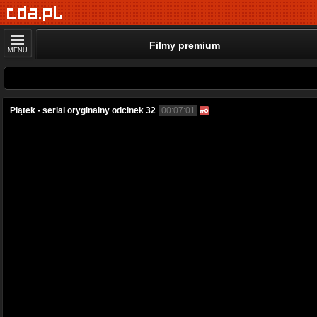
Filmy premium
MENU
Piątek - serial oryginalny odcinek 32
00:07:01