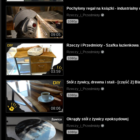
Pochylony regał na książki - industrialny 
Rzeczy_i_Przedmioty
1080p
09:05
Rzeczy i Przedmioty - Szafka łazienkowa z
Rzeczy_i_Przedmioty
1080p
03:59
Stół z żywicy, drewna i stali - [część 2] Bl
Rzeczy_i_Przedmioty
1080p
08:06
Okrągły stół z żywicy epoksydowej
Rzeczy_i_Przedmioty
1080p