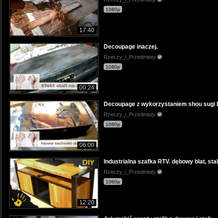
1080p
17:40
Decoupage inaczej.
Rzeczy_i_Przedmioty
1080p
00:24
Decoupage z wykorzystaniem shou sugi b
Rzeczy_i_Przedmioty
1080p
06:00
Industrialna szafka RTV. dębowy blat, st
Rzeczy_i_Przedmioty
1080p
12:20