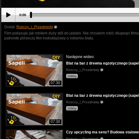
0:00
Dodał:
Rzeczy_i_Przedmioty
Film pokazuje jak robiłem duży stół do jadalni. Nie chciałem robić długiego fil
patronite.pl/rzeczy film instruktażowy o robieniu blatu.
Następne wideo:
Blat na bar z drewna egzotycznego (sapel
Rzeczy_i_Przedmioty
1080p
07:30
Blat na bar z drewna egzotycznego (sapel
Rzeczy_i_Przedmioty
1080p
07:30
Czy upcycling ma sens? Budowa stalowe
Rzeczy_i_Przedmioty