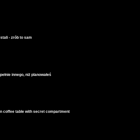
stali - zrób to sam
upełnie innego, niż planowałeś
in coffee table with secret compartment