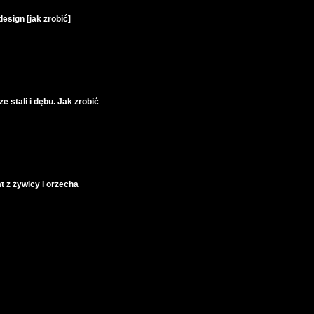
design [jak zrobić]
e stali i dębu. Jak zrobić
at z żywicy i orzecha