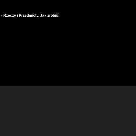
 - Rzeczy i Przedmioty, Jak zrobiić
cco Wooden Pipe ( Wild Pear Wood ) DIY