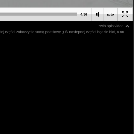
4:36
auto
zwiń opis video
w tej części zobaczycie samą podstawę ;) W następnej części będzie blat, a na