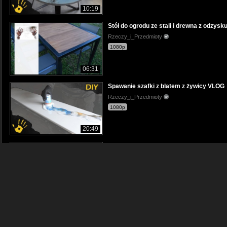
10:19
Stół do ogrodu ze stali i drewna z odzysku
Rzeczy_i_Przedmioty
1080p
06:31
Spawanie szafki z blatem z żywicy VLOG
Rzeczy_i_Przedmioty
1080p
20:49
Tradycyjna Fajka z Drewna Gruszy - Toba
tanie majsterkowanie
480p
14:11
Schody dębowe klejone na beton
Rzeczy_i_Przedmioty
1080p