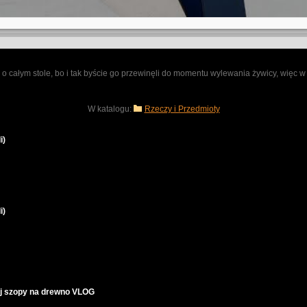
mu o całym stole, bo i tak byście go przewinęli do momentu wylewania żywicy, więc 
W katalogu:
Rzeczy i Przedmioty
i)
i)
j szopy na drewno VLOG