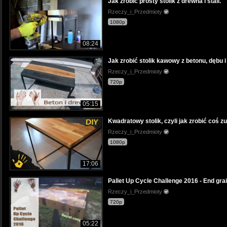
Jak zrobić prosty stolik z drewna i stali.
Rzeczy_i_Przedmioty
1080p
08:24
Jak zrobić stolik kawowy z betonu, dębu i 
Rzeczy_i_Przedmioty
720p
05:15
Kwadratowy stolik, czyli jak zrobić coś z
Rzeczy_i_Przedmioty
1080p
17:06
Pallet Up Cycle Challenge 2016 - End gra
Rzeczy_i_Przedmioty
720p
05:22