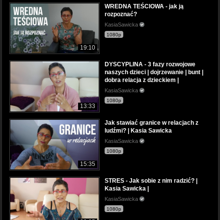
WREDNA TEŚCIOWA - jak ją
rozpoznać?
KasiaSawicka
1080p
19:10
DYSCYPLINA - 3 fazy rozwojowe
naszych dzieci | dojrzewanie | bunt |
dobra relacja z dzieckiem |
KasiaSawicka
1080p
13:33
Jak stawiać granice w relacjach z
ludźmi? | Kasia Sawicka
KasiaSawicka
1080p
15:35
STRES - Jak sobie z nim radzić? |
Kasia Sawicka |
KasiaSawicka
1080p