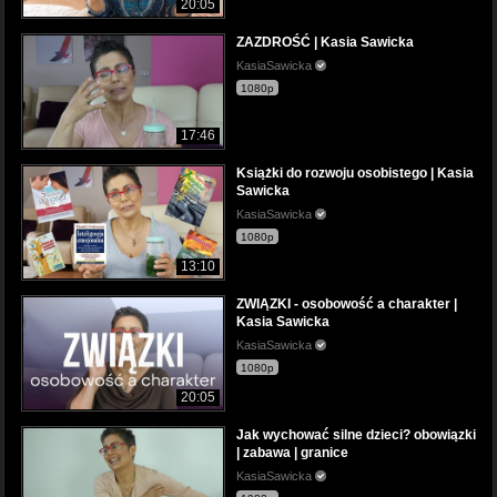
20:05
ZAZDROŚĆ | Kasia Sawicka
KasiaSawicka
1080p
17:46
Książki do rozwoju osobistego | Kasia
Sawicka
KasiaSawicka
1080p
13:10
ZWIĄZKI - osobowość a charakter |
Kasia Sawicka
KasiaSawicka
1080p
20:05
Jak wychować silne dzieci? obowiązki
| zabawa | granice
KasiaSawicka