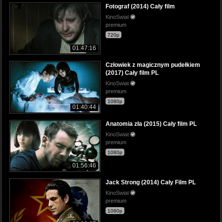
Fotograf (2014) Cały film
KinoSwiat
premium
720p
01:47:16
Człowiek z magicznym pudełkiem
(2017) Cały film PL
KinoSwiat
premium
1080p
01:40:44
Anatomia zła (2015) Cały film PL
KinoSwiat
premium
1080p
01:56:46
Jack Strong (2014) Cały Film PL
KinoSwiat
premium
1080p