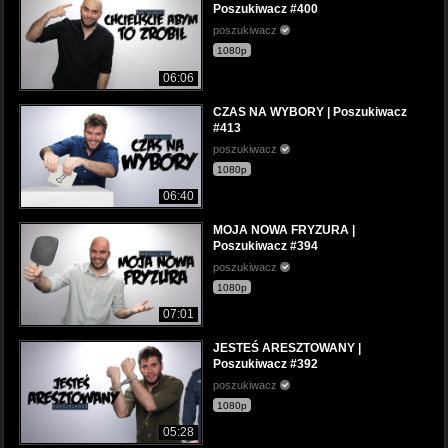
Poszukiwacz #400
poszukiwacz
1080p
06:06
CZAS NA WYBORY | Poszukiwacz
#413
poszukiwacz
1080p
06:40
MOJA NOWA FRYZURA |
Poszukiwacz #394
poszukiwacz
1080p
07:01
JESTEŚ ARESZTOWANY |
Poszukiwacz #392
poszukiwacz
1080p
05:28