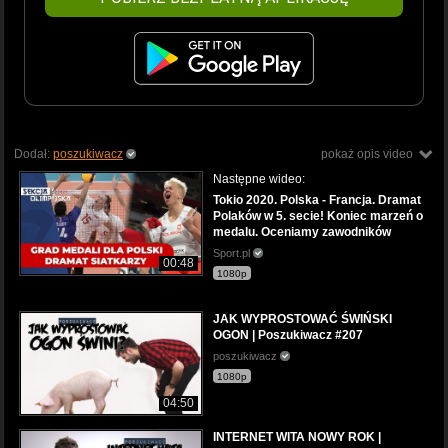
Dodał:
poszukiwacz
pokaż opis video
Następne wideo:
Tokio 2020. Polska - Francja. Dramat
Polaków w 5. secie! Koniec marzeń o
medalu. Oceniamy zawodników
Sport.pl
00:48
1080p
JAK WYPROSTOWAĆ ŚWIŃSKI
OGON | Poszukiwacz #207
poszukiwacz
1080p
04:50
INTERNET WITA NOWY ROK |