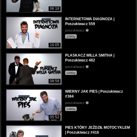
06:18
INTERNETOWA DIAGNOZA |
Poszukiwacz 559
poszukiwacz
1080p
10:05
PLASKACZ WILLA SMITHA |
Poszukiwacz 482
poszukiwacz
1080p
08:59
WIERNY JAK PIES | Poszukiwacz
#384
poszukiwacz
1080p
05:52
PIES KTÓRY JEŹDZIŁ MOTOCYKLEM
| Poszukiwacz #416