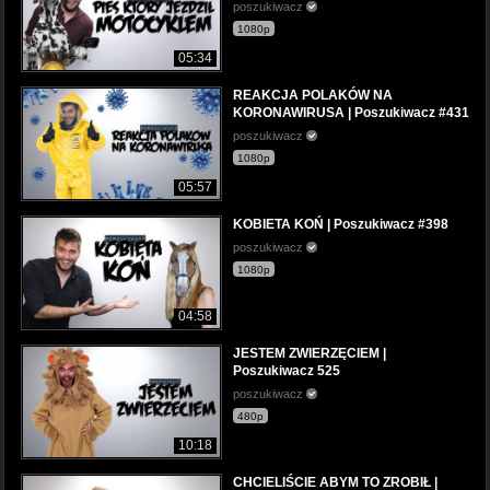
poszukiwacz
1080p
05:34
REAKCJA POLAKÓW NA
KORONAWIRUSA | Poszukiwacz #431
poszukiwacz
1080p
05:57
KOBIETA KOŃ | Poszukiwacz #398
poszukiwacz
1080p
04:58
JESTEM ZWIERZĘCIEM |
Poszukiwacz 525
poszukiwacz
480p
10:18
CHCIELIŚCIE ABYM TO ZROBIŁ |