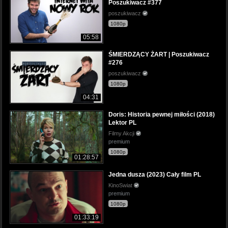
Poszukiwacz #377
poszukiwacz
1080p
05:58
ŚMIERDZĄCY ŻART | Poszukiwacz
#276
poszukiwacz
1080p
04:31
Doris: Historia pewnej miłości (2018)
Lektor PL
Filmy Akcji
premium
1080p
01:28:57
Jedna dusza (2023) Cały film PL
KinoSwiat
premium
1080p
01:33:19