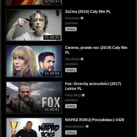
02:02:37
Zaćma (2016) Cały film PL
KinoSwiat
premium
1080p
01:49:33
Ciemno, prawie noc (2019) Cały film
PL
KinoSwiat
premium
1080p
01:49:04
Fox: Grzechy przeszłości (2017)
Lektor PL
Filmy Akcji
premium
1080p
01:40:41
NAPAD ROKU| Poszukiwacz #428
poszukiwacz
1080p