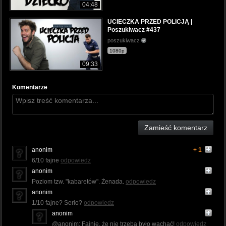
04:48
UCIECZKA PRZED POLICJĄ |
Poszukiwacz #437
poszukiwacz
1080p
09:33
Komentarze
Zamieść komentarz
anonim
+ 1
6/10 fajne
odpowiedz
anonim
Poziom tzw. "kabaretów". Żenada.
odpowiedz
anonim
1/10 fajne? Serio?
odpowiedz
anonim
@anonim: Fajnie, że nie trzeba było wąchać!
odpowiedz