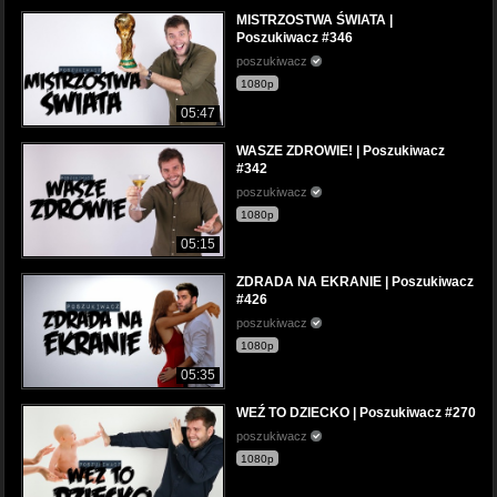
MISTRZOSTWA ŚWIATA |
Poszukiwacz #346
poszukiwacz
1080p
05:47
WASZE ZDROWIE! | Poszukiwacz
#342
poszukiwacz
1080p
05:15
ZDRADA NA EKRANIE | Poszukiwacz
#426
poszukiwacz
1080p
05:35
WEŹ TO DZIECKO | Poszukiwacz #270
poszukiwacz
1080p