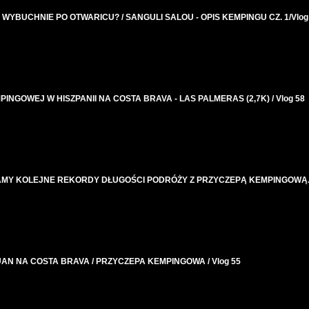
BUCHNIE PO OTWARICU? / SANGULI SALOU - OPIS KEMPINGU CZ. 1/Vlog
GOWEJ W HISZPANII NA COSTA BRAVA - LAS PALMERAS (2,7K) / Vlog 58
MY KOLEJNE REKORDY DŁUGOŚCI PODRÓŻY Z PRZYCZEPĄ KEMPINGOWĄ. /
AN NA COSTA BRAVA / PRZYCZEPA KEMPINGOWA / Vlog 55