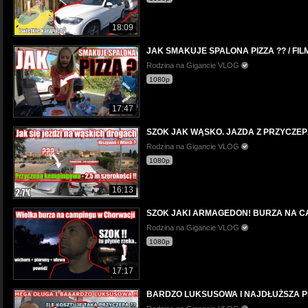
18:09
JAK SMAKUJE SPALONA PIZZA ?? / FIL
Rodzina na Gigancie VLOG
1080p
17:47
SZOK JAK WĄSKO. JAZDA Z PRZYCZEPĄ
Rodzina na Gigancie VLOG
1080p
16:13
SZOK JAKI ARMAGEDON! BURZA NA CA
Rodzina na Gigancie VLOG
1080p
17:17
BARDZO LUKSUSOWA I NAJDŁUŻSZA PR