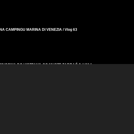
 CAMPINGU MARINA DI VENEZIA / Vlog 63
NGOWĄ DO HISZPANII. CO MUSZĘ ZABRAĆ ? / V114
? CO LEPSZE NA ZIMĘ? JESTEŚMY W GÓRACH I TESTUJEMY KAMPERA W Z