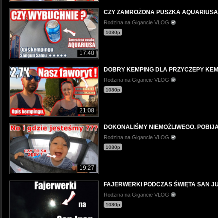
CZY ZAMROŻONA PUSZKA AQUARIUSA WY
Rodzina na Gigancie VLOG
1080p
17:40
DOBRY KEMPING DLA PRZYCZEPY KEMPIN
Rodzina na Gigancie VLOG
1080p
21:08
DOKONALIŚMY NIEMOŻLIWEGO. POBIJA
Rodzina na Gigancie VLOG
1080p
19:27
FAJERWERKI PODCZAS ŚWIĘTA SAN JU
Rodzina na Gigancie VLOG
1080p