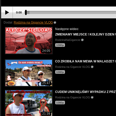
0:00
Dodał:
Rodzina na Gigancie VLOG
Następne wideo:
ZMIENIAMY MIEJSCE ! KOLEJNY DZIEN
RodzinaNaGigancie
1080p
24:05
CO ZROBIŁA NAM MEWA W MALADZE? / 
Rodzina na Gigancie VLOG
1080p
25:47
CUDEM UNIKNĘLIŚMY WYPADKU Z PRZ
Rodzina na Gigancie VLOG
1080p
21:39