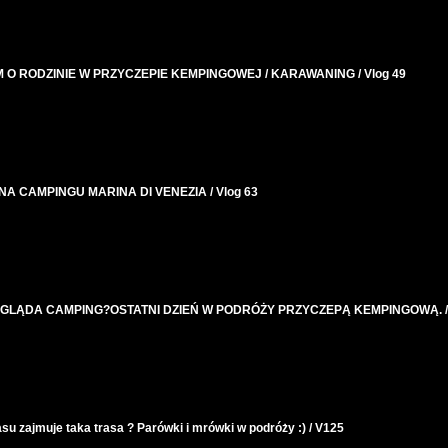
M O RODZINIE W PRZYCZEPIE KEMPINGOWEJ / KARAWANING / Vlog 49
 CAMPINGU MARINA DI VENEZIA / Vlog 63
WYGLĄDA CAMPING?OSTATNI DZIEŃ W PODRÓŻY PRZYCZEPĄ KEMPINGOWĄ. /
u zajmuje taka trasa ? Parówki i mrówki w podróży :) / V125