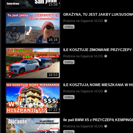
15:58
GRAŻYNA, TU JEST JAKBY LUKSUSOWO :
Rodzina na Gigancie VLOG
1080p
16:16
ILE KOSZTUJE ZIMOWANIE PRZYCZEPY 
Rodzina na Gigancie VLOG
1080p
16:53
ILE KOSZTUJĄ NOWE MIESZKANIA W HIS
Rodzina na Gigancie VLOG
1080p
07:22
Ile pali BMW X5 z PRZYCZEPĄ KEMPINGOWĄ.
Rodzina na Gigancie VLOG
1080p