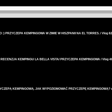
) PRZYCZEPA KEMPINGOWA W ZIMIE W HISZPANII NA EL TORRES. / Vlog 8
RECENZJA KEMPINGU LA BELLA VISTA/ PRZYCZEPA KEMPINGOWA / Vlog 4
YCZEPĄ KEMPINGOWĄ. JAK WYPOZIOMOWAĆ PRZYCZEPĘ KEMPINGOWĄ? vl