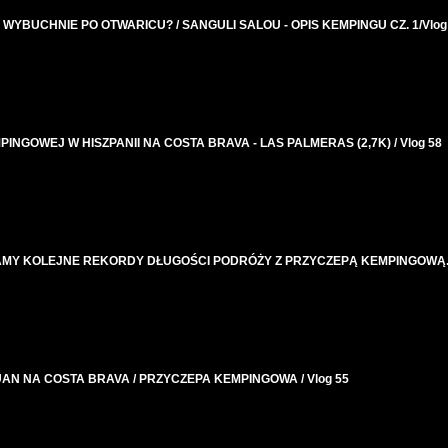
BUCHNIE PO OTWARICU? / SANGULI SALOU - OPIS KEMPINGU CZ. 1/Vlog
GOWEJ W HISZPANII NA COSTA BRAVA - LAS PALMERAS (2,7K) / Vlog 58
MY KOLEJNE REKORDY DŁUGOŚCI PODRÓŻY Z PRZYCZEPĄ KEMPINGOWĄ. /
AN NA COSTA BRAVA / PRZYCZEPA KEMPINGOWA / Vlog 55