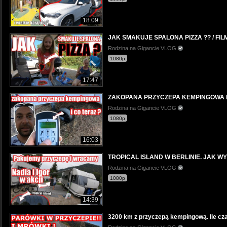
18:09
JAK SMAKUJE SPALONA PIZZA ?? / FIL
Rodzina na Gigancie VLOG
1080p
17:47
ZAKOPANA PRZYCZEPA KEMPINGOWA NA
Rodzina na Gigancie VLOG
1080p
16:03
TROPICAL ISLAND W BERLINIE. JAK 
Rodzina na Gigancie VLOG
1080p
14:39
3200 km z przyczepą kempingową. Ile czas