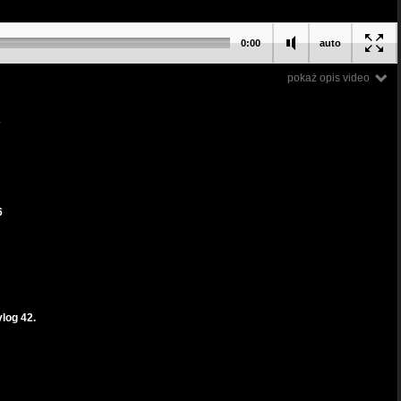
0:00
auto
pokaż opis video
2
6
og 42.