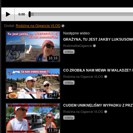
0:00
Dodał:
Rodzina na Gigancie VLOG
Następne wideo:
GRAŻYNA, TU JEST JAKBY LUKSUSOWO :
RodzinaNaGigancie
1080p
16:16
CO ZROBIŁA NAM MEWA W MALADZE? / 
Rodzina na Gigancie VLOG
1080p
25:47
CUDEM UNIKNĘLIŚMY WYPADKU Z PRZ
Rodzina na Gigancie VLOG
1080p
21:39