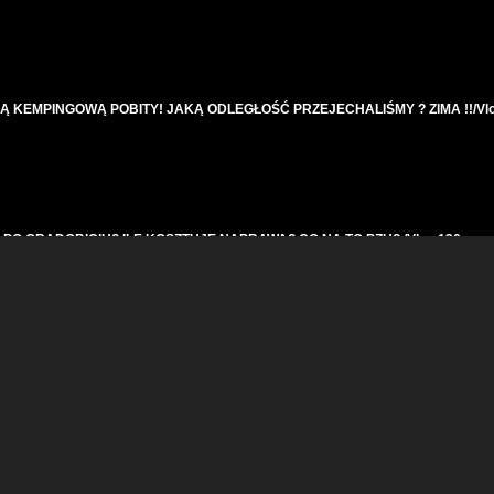
 KEMPINGOWĄ POBITY! JAKĄ ODLEGŁOŚĆ PRZEJECHALIŚMY ? ZIMA !!/Vlo
O GRADOBICIU? ILE KOSZTUJE NAPRAWA? CO NA TO PZU? /Vlog 130
MOŻE HOTEL? ODPOWIADAMY NA WASZE PYTANIA (Q&A) / Vlog 47 cz 1