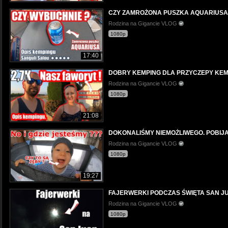
CZY ZAMROŻONA PUSZKA AQUARIUSA WY
Rodzina na Gigancie VLOG
1080p
17:40
DOBRY KEMPING DLA PRZYCZEPY KEMPIN
Rodzina na Gigancie VLOG
1080p
21:08
DOKONALIŚMY NIEMOŻLIWEGO. POBIJA
Rodzina na Gigancie VLOG
1080p
19:27
FAJERWERKI PODCZAS ŚWIĘTA SAN JU
Rodzina na Gigancie VLOG
1080p