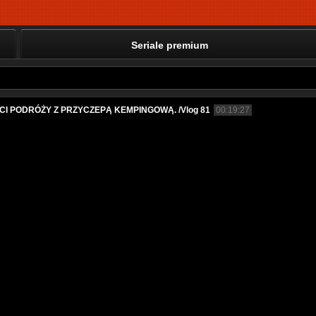
Seriale premium
 PODRÓŻY Z PRZYCZEPĄ KEMPINGOWĄ. /Vlog 81
00:19:27