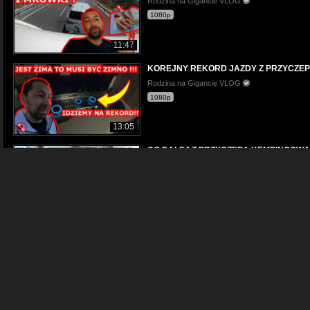
Rodzina na Gigancie VLOG
1080p
11:47
KOREJNY REKORD JAZDY Z PRZYCZEPĄ
Rodzina na Gigancie VLOG
1080p
13:05
CO DALEJ Z PRZYCZEPĄ KEMPINGOWĄ P
Rodzina na Gigancie VLOG
1080p
11:24
PRZYCZEPA KEMPINGOWA, NAMIOT CZY 
Rodzina na Gigancie VLOG
1080p
20:17