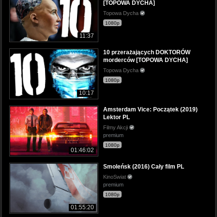
[TOPOWA DYCHA]
Topowa Dycha
1080p
11:37
10 przerażających DOKTORÓW
morderców [TOPOWA DYCHA]
Topowa Dycha
1080p
10:17
Amsterdam Vice: Początek (2019)
Lektor PL
Filmy Akcji
premium
1080p
01:46:02
Smoleńsk (2016) Cały film PL
KinoSwiat
premium
1080p
01:55:20