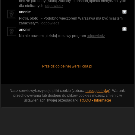
będzie jak kiedyś,staną zakłady i transport,opieka medyczna tylko
dla nielicznych.
odpowiedz
anonim
Plotki, plotki ! - Podobno wieczorem Warszawa ma być miastem
zamkniętym !
odpowiedz
anonim
No nie powiem , dzisiaj ciekawy program
odpowiedz
Przejdź do pełnej wersji cda.pl
Nasz serwis wykorzystuje pliki cookie (zobacz
naszą politykę
). Warunki
przechowywania lub dostępu do plików cookies możesz zmienić w
ustawieniach Twojej przeglądarki.
RODO - Informacje