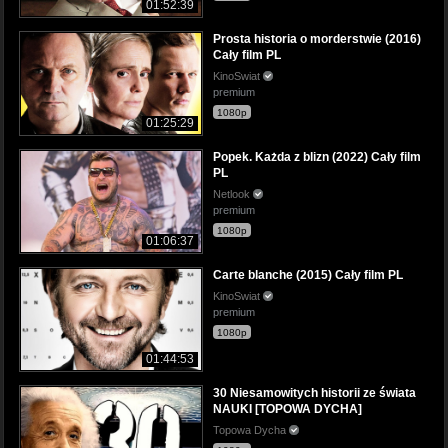
01:52:39
Prosta historia o morderstwie (2016)
Cały film PL
KinoSwiat
premium
1080p
01:25:29
Popek. Każda z blizn (2022) Cały film
PL
Netlook
premium
1080p
01:06:37
Carte blanche (2015) Cały film PL
KinoSwiat
premium
1080p
01:44:53
30 Niesamowitych historii ze świata
NAUKI [TOPOWA DYCHA]
Topowa Dycha