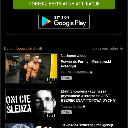
POBIERZ BEZPŁATNĄ APLIKACJĘ
Dodał:
Topowa Dycha
pokaż opis video
Następne wideo:
Powrót do Formy - Mistrzowski
Potencjał
KarolStuglikIFBBPro
1080p
16:57
Efekt Snowdena - czy nasza
prywatność w Internecie JEST
BEZPIECZNA? [TOPOWA DYCHA]
Topowa Dycha
1080p
10:21
10 wpadek sztucznej inteligencji