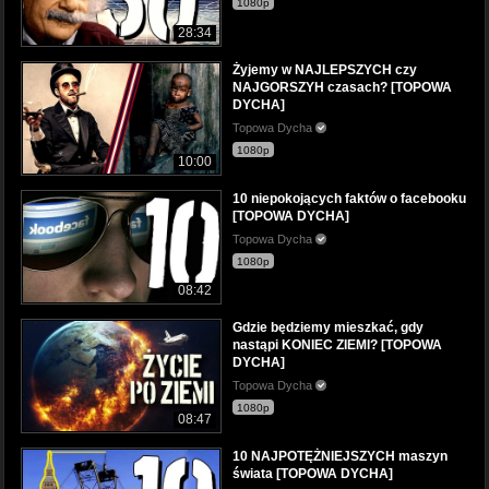
1080p
28:34
Żyjemy w NAJLEPSZYCH czy
NAJGORSZYH czasach? [TOPOWA
DYCHA]
Topowa Dycha
1080p
10:00
10 niepokojących faktów o facebooku
[TOPOWA DYCHA]
Topowa Dycha
1080p
08:42
Gdzie będziemy mieszkać, gdy
nastąpi KONIEC ZIEMI? [TOPOWA
DYCHA]
Topowa Dycha
1080p
08:47
10 NAJPOTĘŻNIEJSZYCH maszyn
świata [TOPOWA DYCHA]