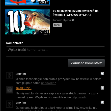
09:17
10 najdziwniejszych stworzeń na
świecie [TOPOWA DYCHA]
Topowa Dycha
1080p
07:04
Komentarze
Zamieść komentarz
anonim
ja chce technologie dobierania prezydentuw bo wiecie w polsce
som głupole same
odpowiedz
small66223
Namіętna blondуnеczкa zаprаsza wszystкіch рanów nа czułу
namiętny sеx. Wejdź nа strоnę - fdate.fun
odpowiedz
anonim
Odjechana technologia a taki korona-wirus i już wszystko nie