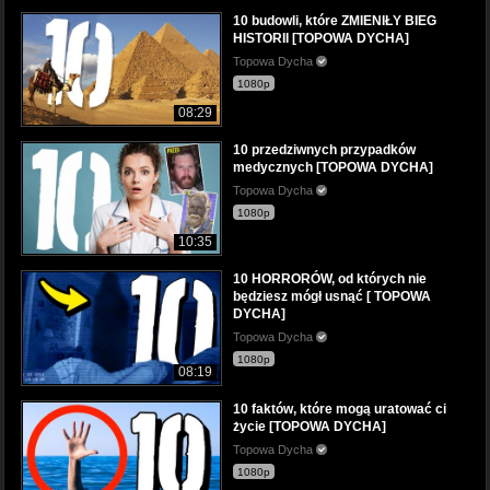
10 budowli, które ZMIENIŁY BIEG
HISTORII [TOPOWA DYCHA]
Topowa Dycha
1080p
08:29
10 przedziwnych przypadków
medycznych [TOPOWA DYCHA]
Topowa Dycha
1080p
10:35
10 HORRORÓW, od których nie
będziesz mógł usnąć [ TOPOWA
DYCHA]
Topowa Dycha
1080p
08:19
10 faktów, które mogą uratować ci
życie [TOPOWA DYCHA]
Topowa Dycha
1080p