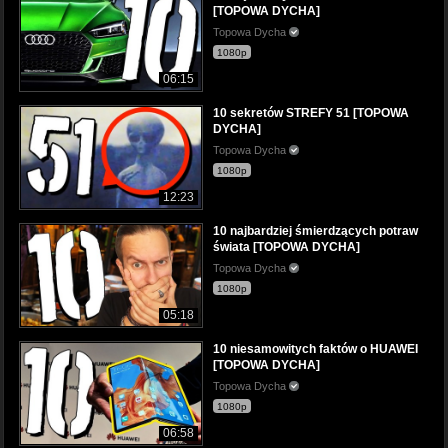
[TOPOWA DYCHA]
Topowa Dycha
1080p
06:15
10 sekretów STREFY 51 [TOPOWA
DYCHA]
Topowa Dycha
1080p
12:23
10 najbardziej śmierdzących potraw
świata [TOPOWA DYCHA]
Topowa Dycha
1080p
05:18
10 niesamowitych faktów o HUAWEI
[TOPOWA DYCHA]
Topowa Dycha
1080p
06:58