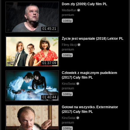
Dom zły (2009) Cały film PL
Media4fun
premium
1080p
01:45:21
Życie jest wspaniałe (2018) Lektor PL
Filmy Akcji
premium
1080p
01:37:09
Człowiek z magicznym pudełkiem
(2017) Cały film PL
KinoSwiat
premium
1080p
01:40:44
Gotowi na wszystko. Exterminator
(2017) Cały film PL
KinoSwiat
premium
1080p