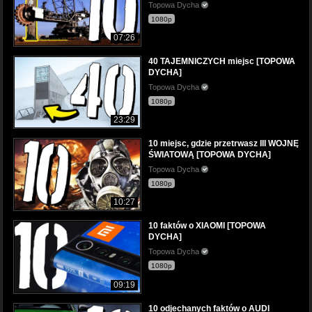
Topowa Dycha
1080p
07:26
40 TAJEMNICZYCH miejsc [TOPOWA
DYCHA]
Topowa Dycha
1080p
23:29
10 miejsc, gdzie przetrwasz III WOJNĘ
ŚWIATOWĄ [TOPOWA DYCHA]
Topowa Dycha
1080p
10:27
10 faktów o XIAOMI [TOPOWA
DYCHA]
Topowa Dycha
1080p
09:19
10 odjechanych faktów o AUDI