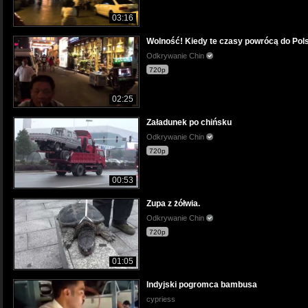
03:16
Wolność! Kiedy te czasy powrócą do Pol
Odkrywanie Chin
720p
02:25
Załadunek po chińsku
Odkrywanie Chin
720p
00:53
Zupa z żółwia.
Odkrywanie Chin
720p
01:05
Indyjski pogromca bambusa
cypriess