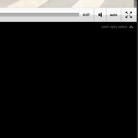
0:07
auto
zwiń opis video