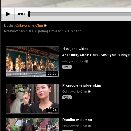
0:00
Dodał:
Odkrywanie Chin
Przewóz bambusa w jednej z mieścin w Chinach.
Następne wideo:
#27 Odkrywanie Chin - Świątynia buddyj
odkrywaniechin
720p
01:18
Promocje w jubilerskim
Odkrywanie Chin
720p
01:24
Randka w ciemno
Odkrywanie Chin