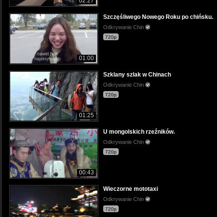
02:27
Szczęśliwego Nowego Roku po chińsku.
Odkrywanie Chin
720p
01:00
Szklany szlak w Chinach
Odkrywanie Chin
720p
01:25
U mongolskich rzeźników.
Odkrywanie Chin
720p
00:43
Wieczorne mototaxi
Odkrywanie Chin
720p