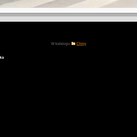
W katalogu:
Chiny
ska