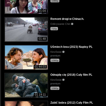
1080p
01:04
Remont drogi w Chinach.
Odkrywanie Chin
720p
01:48
Uśmiech losu (2023) Napisy PL
KinoSwiat
premium
1080p
01:44:03
Odnajdę cię (2018) Cały film PL
KinoSwiat
premium
1080p
01:19:11
Zabić bobra (2012) Cały Film PL