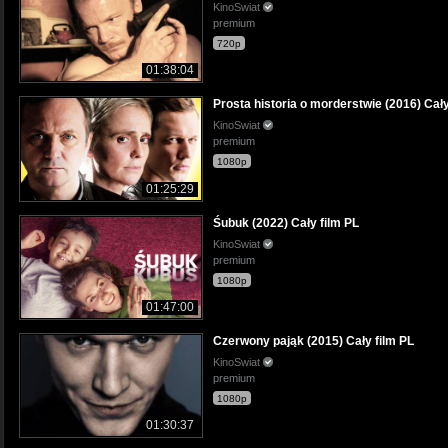
KinoSwiat
premium
720p
01:38:04
Prosta historia o morderstwie (2016) Cały
KinoSwiat
premium
1080p
01:25:29
Śubuk (2022) Cały film PL
KinoSwiat
premium
1080p
01:47:00
Czerwony pająk (2015) Cały film PL
KinoSwiat
premium
1080p
01:30:37