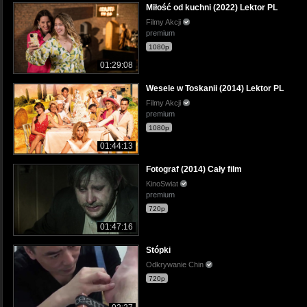
Miłość od kuchni (2022) Lektor PL
Filmy Akcji
premium
1080p
01:29:08
Wesele w Toskanii (2014) Lektor PL
Filmy Akcji
premium
1080p
01:44:13
Fotograf (2014) Cały film
KinoSwiat
premium
720p
01:47:16
Stópki
Odkrywanie Chin
720p