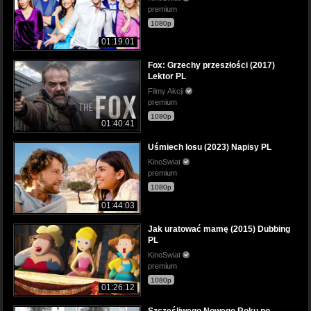
premium
1080p
01:19:01
Fox: Grzechy przeszłości (2017)
Lektor PL
Filmy Akcji
premium
1080p
01:40:41
Uśmiech losu (2023) Napisy PL
KinoSwiat
premium
1080p
01:44:03
Jak uratować mamę (2015) Dubbing
PL
KinoSwiat
premium
1080p
01:26:12