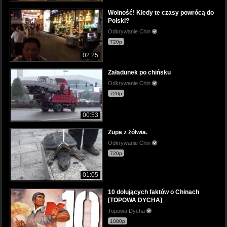
Wolność! Kiedy te czasy powrócą do
Polski?
Odkrywanie Chin
720p
02:25
Załadunek po chińsku
Odkrywanie Chin
720p
00:53
Zupa z żółwia.
Odkrywanie Chin
720p
01:05
10 dołujących faktów o Chinach
[TOPOWA DYCHA]
Topowa Dycha
1080p