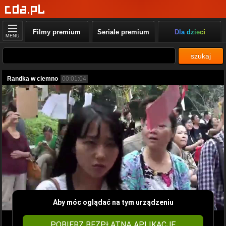
Filmy premium
Seriale premium
Dla dzieci
MENU
szukaj
Randka w ciemno
00:01:04
Aby móc oglądać na tym urządzeniu
POBIERZ BEZPŁATNĄ APLIKACJĘ