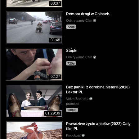
00:07
Remont drogi w Chinach.
Odkrywanie Chin
720p
01:48
Stópki
Odkrywanie Chin
720p
02:27
Bez paniki, z odrobiną histerii (2016)
Lektor PL
Video Brothers
premium
1080p
01:29:39
Prawdziwe życie aniołów (2022) Cały
film PL
KinoSwiat