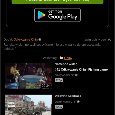
Dodał:
Odkrywanie Chin
zwiń opis video
Randka w ciemno czyli specyficzne miejsce w parku do umieszczania
ogłoszeń.
W katalogu:
Chiny
Następne wideo:
#41 Odkrywanie Chin - Fishing game
odkrywaniechin
720p
00:34
Przewóz bambusa
Odkrywanie Chin
720p