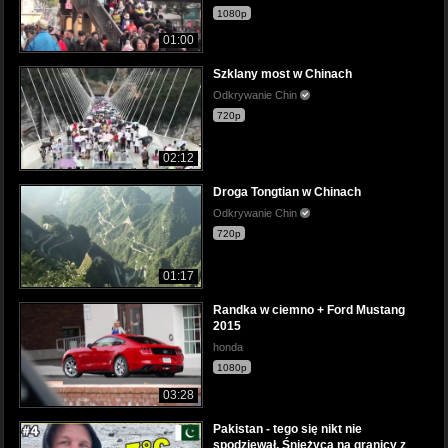
1080p
01:00
Szklany most w Chinach
Odkrywanie Chin
720p
02:12
Droga Tongtian w Chinach
Odkrywanie Chin
720p
01:17
Randka w ciemno + Ford Mustang
2015
honda
1080p
03:28
Pakistan - tego się nikt nie
spodziewał. Śnieżyca na granicy z