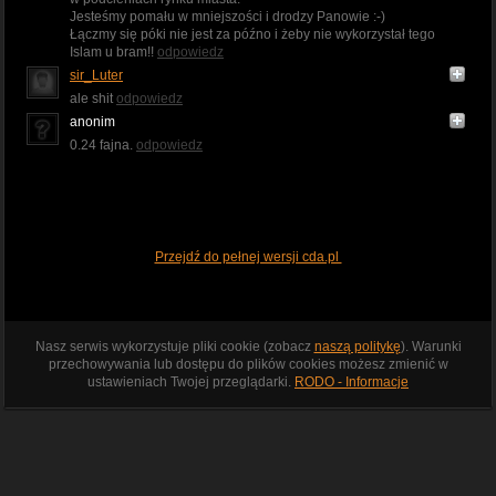
Jesteśmy pomału w mniejszości i drodzy Panowie :-)
Łączmy się póki nie jest za późno i żeby nie wykorzystał tego
Islam u bram!!
odpowiedz
sir_Luter
ale shit
odpowiedz
anonim
0.24 fajna.
odpowiedz
Przejdź do pełnej wersji cda.pl
Nasz serwis wykorzystuje pliki cookie (zobacz
naszą politykę
). Warunki
przechowywania lub dostępu do plików cookies możesz zmienić w
ustawieniach Twojej przeglądarki.
RODO - Informacje