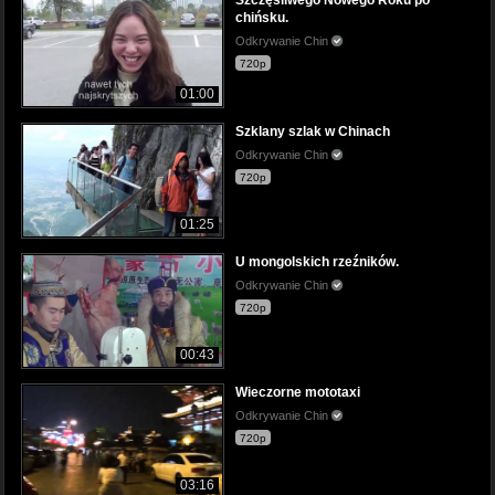
Szczęśliwego Nowego Roku po
chińsku.
Odkrywanie Chin
720p
01:00
Szklany szlak w Chinach
Odkrywanie Chin
720p
01:25
U mongolskich rzeźników.
Odkrywanie Chin
720p
00:43
Wieczorne mototaxi
Odkrywanie Chin
720p
03:16