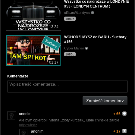
Wszystko co najdroższe w LONDYNIE
#53 ( LONDYN CENTRUM )
uRbanWLondynie
1080p
13:24
WCHODZI MYSZ do BARU - Suchary
#156
Cyber Marian
1080p
01:17
Komentarze
Zamieść komentarz
anonim
+ 65
Ale bym opierdolil vifona ,,złoty kurczak,, lubię chińskie żarcie
odpowiedz
anonim
+ 17