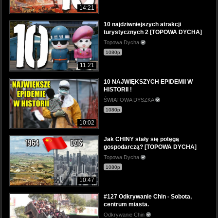
14:21
10 najdziwniejszych atrakcji
turystycznych 2 [TOPOWA DYCHA]
Topowa Dycha
1080p
11:21
10 NAJWIĘKSZYCH EPIDEMII W
HISTORII !
ŚWIATOWA DYSZKA
1080p
10:02
Jak CHINY stały się potęgą
gospodarczą? [TOPOWA DYCHA]
Topowa Dycha
1080p
10:47
#127 Odkrywanie Chin - Sobota,
centrum miasta.
Odkrywanie Chin