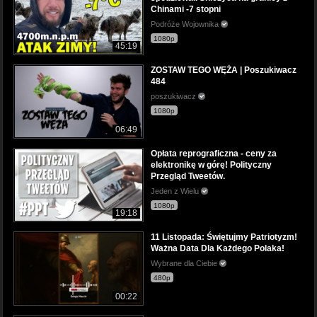
Chinami -7 stopni
Podróże Wojownika
1080p
45:19
ZOSTAW TEGO WĘŻA | Poszukiwacz
484
poszukiwacz
1080p
06:49
Opłata reprograficzna - ceny za
elektronikę w górę! Polityczny
Przegląd Tweetów.
Jeden z Wielu
1080p
19:18
11 Listopada: Świętujmy Patriotyzm!
Ważna Data Dla Każdego Polaka!
Wybrane dla Ciebie
480p
00:22