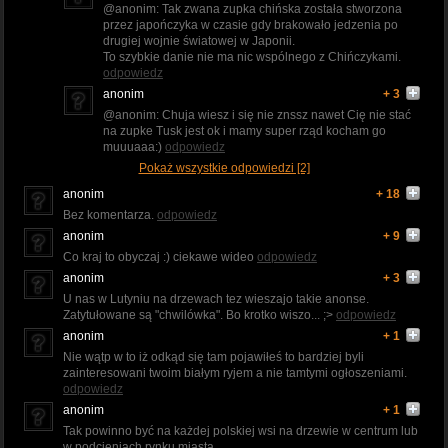
@anonim: Tak zwana zupka chińska została stworzona
przez japończyka w czasie gdy brakowało jedzenia po
drugiej wojnie światowej w Japonii.
To szybkie danie nie ma nic wspólnego z Chińczykami.
odpowiedz
anonim
+ 3
@anonim: Chuja wiesz i się nie znssz nawet Cię nie stać
na zupke Tusk jest ok i mamy super rząd kocham go
muuuaaa:)
odpowiedz
Pokaż wszystkie odpowiedzi [2]
anonim
+ 18
Bez komentarza.
odpowiedz
anonim
+ 9
Co kraj to obyczaj :) ciekawe wideo
odpowiedz
anonim
+ 3
U nas w Lutyniu na drzewach tez wieszajo takie anonse.
Zatytułowane są "chwilówka". Bo krotko wiszo... ;>
odpowiedz
anonim
+ 1
Nie wątp w to iż odkąd się tam pojawiłeś to bardziej byli
zainteresowani twoim białym ryjem a nie tamtymi ogłoszeniami.
odpowiedz
anonim
+ 1
Tak powinno być na każdej polskiej wsi na drzewie w centrum lub
w podcieniach rynku miasta.