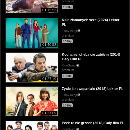
premium
1080p
01:15:53
Klub złamanych serc (2024) Lektor
PL
Filmy Akcji
premium
1080p
01:40:52
Kochanie, chyba cię zabiłem (2014)
Cały Film PL
KinoSwiat
premium
1080p
01:27:19
Życie jest wspaniałe (2018) Lektor PL
Filmy Akcji
premium
1080p
01:37:09
Pech to nie grzech (2018) Cały film PL
KinoSwiat