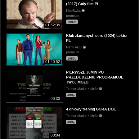
(2017) Cały film PL
KinoSwiat
premium
1080p
01:52:39
Klub złamanych serc (2024) Lektor
PL
Filmy Akcji
premium
1080p
01:40:52
PIERWSZE 30MIN PO
PRZEBUDZENIU PROGRAMUJE
TWÓJ MÓZG
Trener Mariusz Mróz
480p
00:33
4 dniowy trening GORA DOŁ
Trener Mariusz Mróz
480p
00:04