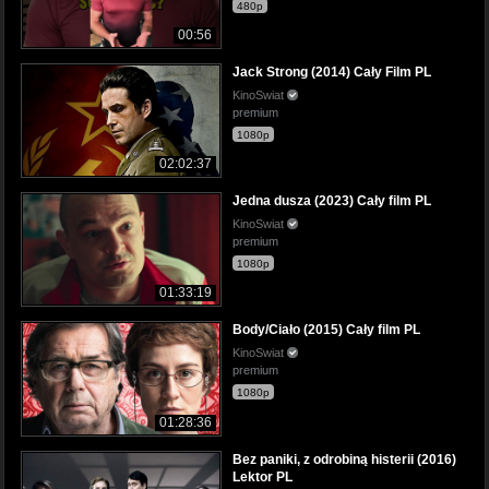
480p
00:56
Jack Strong (2014) Cały Film PL
KinoSwiat
premium
1080p
02:02:37
Jedna dusza (2023) Cały film PL
KinoSwiat
premium
1080p
01:33:19
Body/Ciało (2015) Cały film PL
KinoSwiat
premium
1080p
01:28:36
Bez paniki, z odrobiną histerii (2016)
Lektor PL