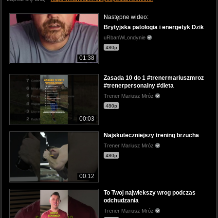
Następne wideo:
Brytyjska patologia i energetyk Dzik
uRbanWLondynie
480p
01:38
Zasada 10 do 1 #trenermariuszmroz
#trenerpersonalny #dieta
Trener Mariusz Mróz
480p
00:03
Najskuteczniejszy trening brzucha
Trener Mariusz Mróz
480p
00:12
To Twoj najwiekszy wrog podczas
odchudzania
Trener Mariusz Mróz