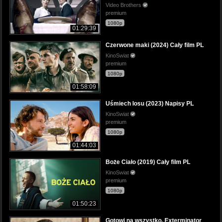
Video Brothers
premium
1080p
01:29:39
Czerwone maki (2024) Cały film PL
KinoSwiat
premium
1080p
01:58:09
Uśmiech losu (2023) Napisy PL
KinoSwiat
premium
1080p
01:44:03
Boże Ciało (2019) Cały film PL
KinoSwiat
premium
1080p
01:50:23
Gotowi na wszystko. Exterminator