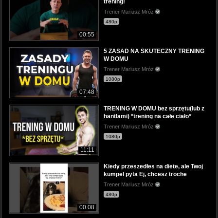
trening!
Trener Mariusz Mróz
480p
00:55
5 ZASAD NA SKUTECZNY TRENING
W DOMU
Trener Mariusz Mróz
1080p
07:48
TRENING W DOMU bez sprzętu(lub z
hantlami) *trening na całe ciało*
Trener Mariusz Mróz
1080p
11:11
Kiedy przeszedłes na diete, ale Twoj
kumpel pyta Ej, chcesz troche
Trener Mariusz Mróz
480p
00:08