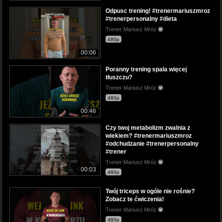
Odpusc trening! #trenermariuszmroz
#trenerpersonalny #dieta
Trener Mariusz Mróz
480p
00:06
Poranny trening spala więcej
tłuszczu?
Trener Mariusz Mróz
480p
00:46
Czy twoj metabolizm zwalnia z
wiekiem? #trenermariuszmroz
#odchudzanie #trenerpersonalny
#trener
Trener Mariusz Mróz
00:03
480p
Twój triceps w ogóle nie rośnie?
Zobacz te ćwiczenia!
Trener Mariusz Mróz
480p