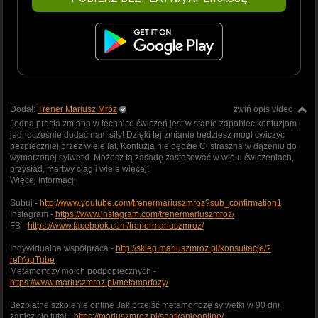
Dodał:
Trener Mariusz Mróz
zwiń opis video
Jedna prosta zmiana w technice ćwiczeń jest w stanie zapobiec kontuzjom i
jednocześnie dodać nam siły! Dzięki tej zmianie będziesz mógł ćwiczyć
bezpieczniej przez wiele lat. Kontuzja nie będzie Ci straszna w dążeniu do
wymarzonej sylwetki. Możesz tą zasadę zastosować w wielu ćwiczeniach,
przysiad, martwy ciąg i wiele więcej!
Więcej Informacji
Subuj -
http://www.youtube.com/trenermariuszmroz?sub_confirmation1
Instagram -
https://www.instagram.com/trenermariuszmroz/
FB -
https://www.facebook.com/trenermariuszmroz/
Indywidualna współpraca -
http://sklep.mariuszmroz.pl/konsultacje/?
refYouTube
Metamorfozy moich podpopiecznych -
https://www.mariuszmroz.pl/metamorfozy/
Bezpłatne szkolenie online Jak przejść metamorfozę sylwetki w 90 dni ,
zapisz się tutaj -
https://mariuszmroz.pl/spotkanieonline/