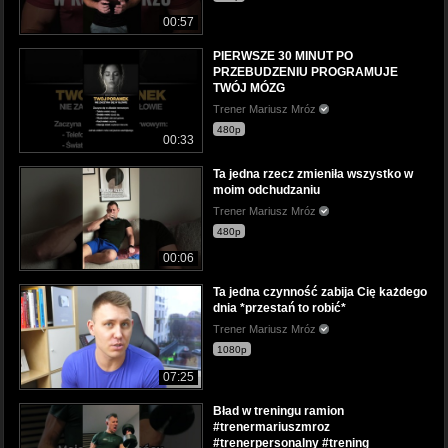
00:57
PIERWSZE 30 MINUT PO
PRZEBUDZENIU PROGRAMUJE
TWÓJ MÓZG
Trener Mariusz Mróz
480p
00:33
Ta jedna rzecz zmieniła wszystko w
moim odchudzaniu
Trener Mariusz Mróz
480p
00:06
Ta jedna czynność zabija Cię każdego
dnia *przestań to robić*
Trener Mariusz Mróz
1080p
07:25
Bład w treningu ramion
#trenermariuszmroz
#trenerpersonalny #trening