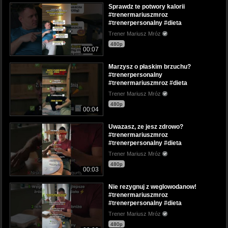
Sprawdz te potwory kalorii
#trenermariuszmroz
#trenerpersonalny #dieta
Trener Mariusz Mróz
480p
00:07
Marzysz o płaskim brzuchu?
#trenerpersonalny
#trenermariuszmroz #dieta
Trener Mariusz Mróz
480p
00:04
Uwazasz, ze jesz zdrowo?
#trenermariuszmroz
#trenerpersonalny #dieta
Trener Mariusz Mróz
480p
00:03
Nie rezygnuj z weglowodanow!
#trenermariuszmroz
#trenerpersonalny #dieta
Trener Mariusz Mróz
480p