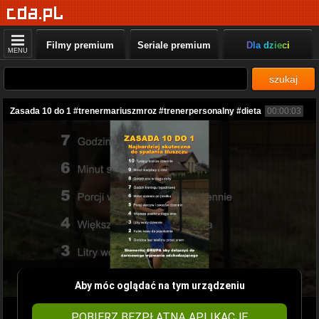
Filmy premium
Seriale premium
Dla dzieci
MENU
szukaj
Zasada 10 do 1 #trenermariuszmroz #trenerpersonalny #dieta
00:00:03
Aby móc oglądać na tym urządzeniu
POBIERZ BEZPŁATNĄ APLIKACJĘ