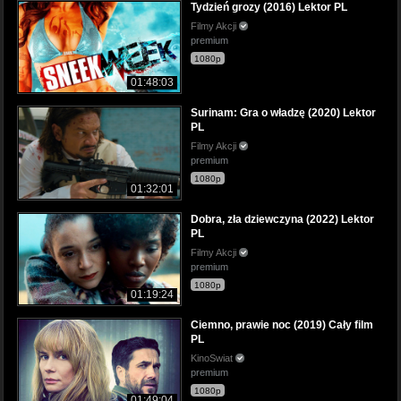
Tydzień grozy (2016) Lektor PL
Filmy Akcji
premium
1080p
01:48:03
Surinam: Gra o władzę (2020) Lektor
PL
Filmy Akcji
premium
1080p
01:32:01
Dobra, zła dziewczyna (2022) Lektor
PL
Filmy Akcji
premium
1080p
01:19:24
Ciemno, prawie noc (2019) Cały film
PL
KinoSwiat
premium
1080p
01:49:04