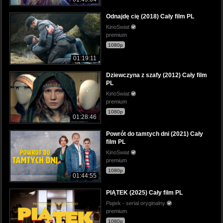
Odnajdę cię (2018) Cały film PL
KinoSwiat
premium
1080p
01:19:11
Dziewczyna z szafy (2012) Cały film
PL
KinoSwiat
premium
1080p
01:28:46
Powrót do tamtych dni (2021) Cały
film PL
KinoSwiat
premium
1080p
01:44:55
PIĄTEK (2025) Cały film PL
Piątek - serial oryginalny
premium
1080p