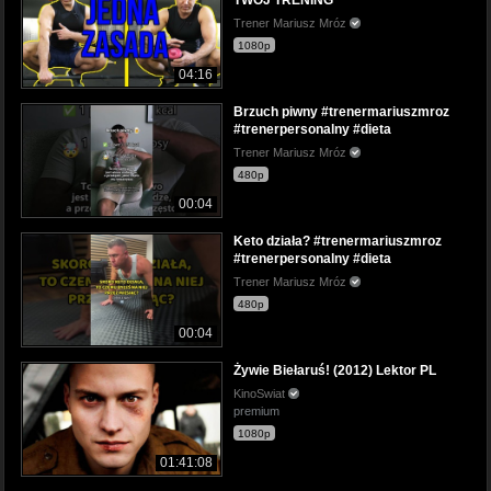
Trener Mariusz Mróz
1080p
04:16
Brzuch piwny #trenermariuszmroz
#trenerpersonalny #dieta
Trener Mariusz Mróz
480p
00:04
Keto działa? #trenermariuszmroz
#trenerpersonalny #dieta
Trener Mariusz Mróz
480p
00:04
Żywie Biełaruś! (2012) Lektor PL
KinoSwiat
premium
1080p
01:41:08