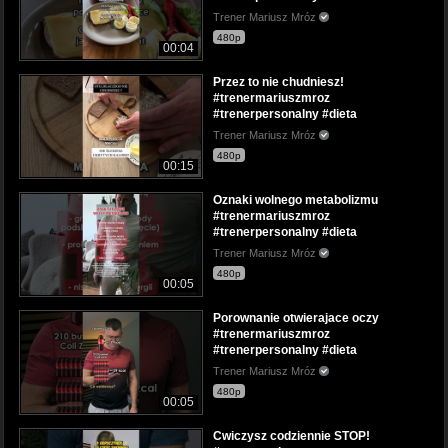
Trener Mariusz Mróz
480p
00:04
Przez to nie chudniesz!
#trenermariuszmroz
#trenerpersonalny #dieta
Trener Mariusz Mróz
480p
00:15
Oznaki wolnego metabolizmu
#trenermariuszmroz
#trenerpersonalny #dieta
Trener Mariusz Mróz
480p
00:05
Porownanie otwierajace oczy
#trenermariuszmroz
#trenerpersonalny #dieta
Trener Mariusz Mróz
480p
00:05
Cwiczysz codziennie STOP!