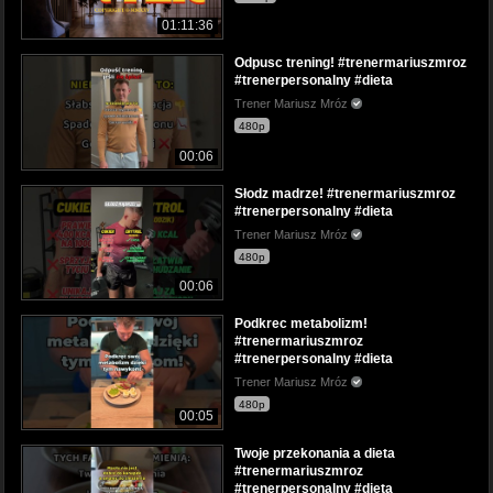
01:11:36
Odpusc trening! #trenermariuszmroz
#trenerpersonalny #dieta
Trener Mariusz Mróz
480p
00:06
Słodz madrze! #trenermariuszmroz
#trenerpersonalny #dieta
Trener Mariusz Mróz
480p
00:06
Podkrec metabolizm!
#trenermariuszmroz
#trenerpersonalny #dieta
Trener Mariusz Mróz
480p
00:05
Twoje przekonania a dieta
#trenermariuszmroz
#trenerpersonalny #dieta