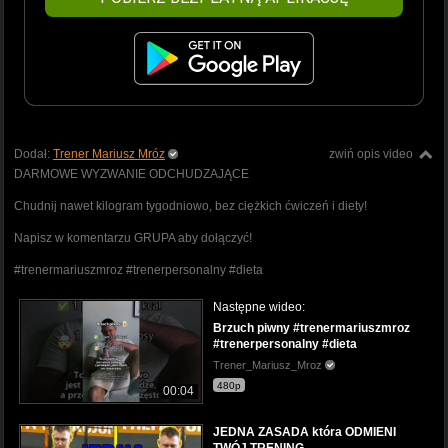
Dodał:
Trener Mariusz Mróz
zwiń opis video
DARMOWE WYZWANIE ODCHUDZAJĄCE
Chudnij nawet kilogram tygodniowo, bez ciężkich ćwiczeń i diety!
Napisz w komentarzu GRUPA aby dołączyć!
#trenermariuszmroz #trenerpersonalny #dieta
Następne wideo:
Brzuch piwny #trenermariuszmroz
#trenerpersonalny #dieta
Trener_Mariusz_Mroz
480p
00:04
JEDNA ZASADA która ODMIENI
TWÓJ TRENING