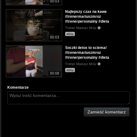
00:03
Najlepszy czas na kawe
#trenermariuszmroz
#trenerpersonalny #dieta
Trener Mariusz Mróz
480p
00:03
Soczki detox to sciema!
#trenermariuszmroz
#trenerpersonalny #dieta
Trener Mariusz Mróz
480p
00:08
Komentarze
Zamieść komentarz