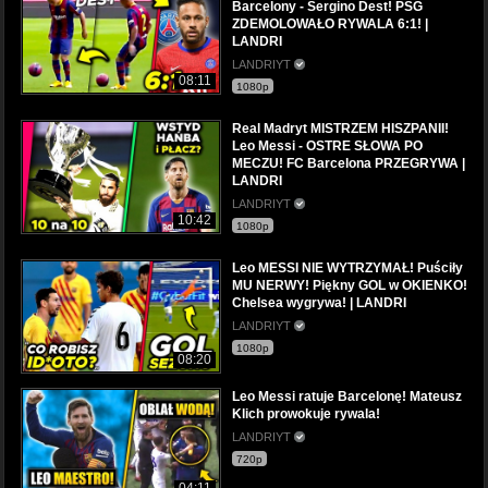
Barcelony - Sergino Dest! PSG
ZDEMOLOWAŁO RYWALA 6:1! |
LANDRI
LANDRIYT
08:11
1080p
Real Madryt MISTRZEM HISZPANII!
Leo Messi - OSTRE SŁOWA PO
MECZU! FC Barcelona PRZEGRYWA |
LANDRI
LANDRIYT
10:42
1080p
Leo MESSI NIE WYTRZYMAŁ! Puściły
MU NERWY! Piękny GOL w OKIENKO!
Chelsea wygrywa! | LANDRI
LANDRIYT
1080p
08:20
Leo Messi ratuje Barcelonę! Mateusz
Klich prowokuje rywala!
LANDRIYT
720p