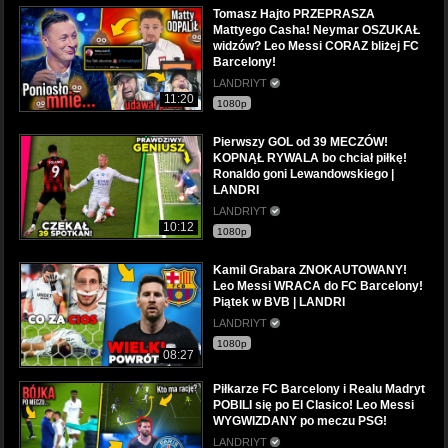
Tomasz Hajto PRZEPRASZA
Mattyego Casha! Neymar OSZUKAŁ
widzów? Leo Messi CORAZ bliżej FC
Barcelony!
LANDRIYT
11:20
1080p
Pierwszy GOL od 39 MECZÓW!
KOPNĄŁ RYWALA bo chciał piłkę!
Ronaldo goni Lewandowskiego |
LANDRI
LANDRIYT
10:12
1080p
Kamil Grabara ZNOKAUTOWANY!
Leo Messi WRACA do FC Barcelony!
Piątek w BVB | LANDRI
LANDRIYT
1080p
08:27
Piłkarze FC Barcelony i Realu Madryt
POBILI się po El Clasico! Leo Messi
WYGWIZDANY po meczu PSG!
LANDRIYT