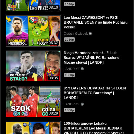
1080p
08:10
Leo Messi ZAWIESZONY w PSG!
BRUTANLE SCENY po finale Pucharu
Polski!
Ostatni Gwizdek
1080p
08:32
Diego Maradona został... ?! Luis
Suarez WYJAŚNIŁ FC Barcelone!
Mocne słowa! | LANDRI
LANDRIYT
1080p
08:35
8:7! BAYERN ODPADA! Ter STEGEN
BOHATEREM FC Barcelony! |
LANDRI
LANDRIYT
1080p
08:29
100-kilogramowy Lukaku
BOHATEREM! Leo Messi JEDNAK
WRÓCI DO FC Barcelony?! Spotkał