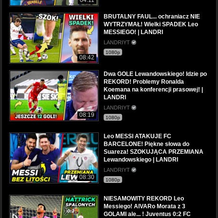
04:11
BRUTALNY FAUL... ochraniacz NIE
WYTRZYMAŁ! Wielki SPADEK Leo
MESSIEGO! | LANDRI
LANDRIYT
1080p
08:42
Dwa GOLE Lewandowskiego! Idzie po
REKORD! Problemy Ronalda
Koemana na konferencji prasowej! |
LANDRI
LANDRIYT
08:19
1080p
Leo MESSI ATAKUJE FC
BARCELONE! Piękne słowa do
Suareza! SZOKUJĄCA PRZEMIANA
Lewandowskiego | LANDRI
LANDRIYT
08:30
1080p
NIESAMOWITY REKORD Leo
Messiego! AlVARo Morata z 3
GOLAMI ale... ! Juventus 0:2 FC