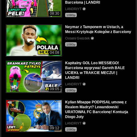
Barcelona | LANDRI
LANDRIYT
08:30
1080p
Neymar z Tamponem w Ustach, a
Messi Krytykuje Kolegów z Barcelony
Ostatni Gwizdek
1080p
04:08
Kapitalny GOL Leo MESSIEGO!
Barcelona wygrywa! Gareth BALE
UCIEKŁ w TRAKCIE MECZU! |
LANDRI
LANDRIYT
09:05
1080p
Kylian Mbappe PODPISAŁ umowę z
Realem Madryt? Lewandowski
URATOWAŁ FC Barcelonę! Kontuzja
Diogo Joty
LANDRIYT
09:12
1080p