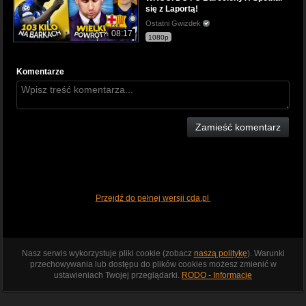
się z Laportą!
Ostatni Gwizdek
08:17
1080p
Komentarze
Zamieść komentarz
Przejdź do pełnej wersji cda.pl
Nasz serwis wykorzystuje pliki cookie (zobacz
naszą politykę
). Warunki
przechowywania lub dostępu do plików cookies możesz zmienić w
ustawieniach Twojej przeglądarki.
RODO - Informacje