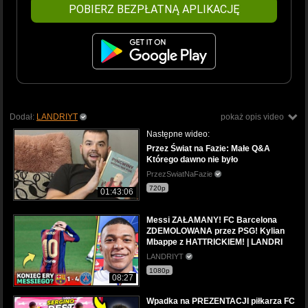
POBIERZ BEZPŁATNĄ APLIKACJĘ
Dodał:
LANDRIYT
pokaż opis video
Następne wideo:
Przez Świat na Fazie: Małe Q&A
Którego dawno nie było
PrzezSwiatNaFazie
720p
01:43:06
Messi ZAŁAMANY! FC Barcelona
ZDEMOLOWANA przez PSG! Kylian
Mbappe z HATTRICKIEM! | LANDRI
LANDRIYT
1080p
08:27
Wpadka na PREZENTACJI piłkarza FC