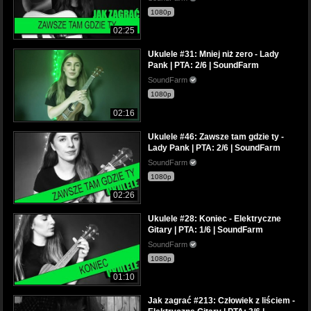
1080p
02:25
Ukulele #31: Mniej niż zero - Lady
Pank | PTA: 2/6 | SoundFarm
SoundFarm
1080p
02:16
Ukulele #46: Zawsze tam gdzie ty -
Lady Pank | PTA: 2/6 | SoundFarm
SoundFarm
1080p
02:26
Ukulele #28: Koniec - Elektryczne
Gitary | PTA: 1/6 | SoundFarm
SoundFarm
1080p
01:10
Jak zagrać #213: Człowiek z liściem -