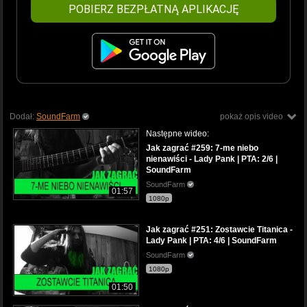
POBIERZ BEZPŁATNĄ APLIKACJĘ
Dodał:
SoundFarm
pokaż opis video
Następne wideo:
Jak zagrać #259: 7-me niebo
nienawiści - Lady Pank | PTA: 2/6 |
SoundFarm
SoundFarm
01:57
1080p
Jak zagrać #251: Zostawcie Titanica -
Lady Pank | PTA: 4/6 | SoundFarm
SoundFarm
1080p
01:50