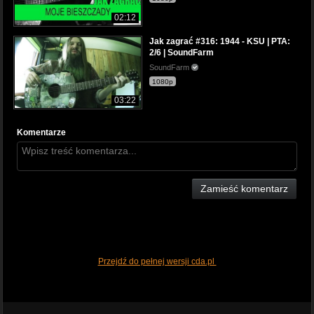
02:12
Jak zagrać #316: 1944 - KSU | PTA:
2/6 | SoundFarm
SoundFarm
1080p
03:22
Komentarze
Zamieść komentarz
Przejdź do pełnej wersji cda.pl