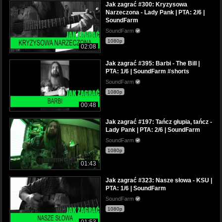
Jak zagrać #300: Kryzysowa
Narzeczona - Lady Pank | PTA: 2/6 |
SoundFarm
SoundFarm
1080p
02:08
Jak zagrać #395: Barbi - The Bill |
PTA: 1/6 | SoundFarm #shorts
SoundFarm
1080p
00:48
Jak zagrać #197: Tańcz głupia, tańcz -
Lady Pank | PTA: 2/6 | SoundFarm
SoundFarm
1080p
01:43
Jak zagrać #323: Nasze słowa - KSU |
PTA: 1/6 | SoundFarm
SoundFarm
1080p
01:53