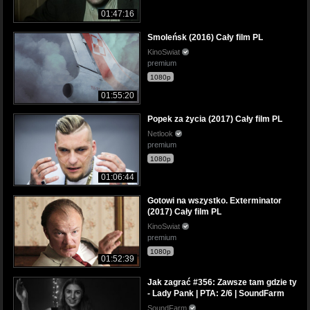
01:47:16
Smoleńsk (2016) Cały film PL
KinoSwiat
premium
1080p
01:55:20
Popek za życia (2017) Cały film PL
Netlook
premium
1080p
01:06:44
Gotowi na wszystko. Exterminator
(2017) Cały film PL
KinoSwiat
premium
1080p
01:52:39
Jak zagrać #356: Zawsze tam gdzie ty
- Lady Pank | PTA: 2/6 | SoundFarm
SoundFarm