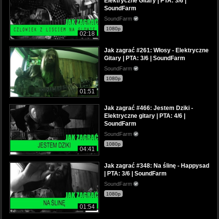
Elektryczne Gitary | PTA: 3/6 |
SoundFarm
SoundFarm
1080p
02:18
Jak zagrać #261: Włosy - Elektryczne
Gitary | PTA: 3/6 | SoundFarm
SoundFarm
1080p
01:51
Jak zagrać #466: Jestem Dziki -
Elektryczne gitary | PTA: 4/6 |
SoundFarm
SoundFarm
1080p
04:41
Jak zagrać #348: Na ślinę - Happysad
| PTA: 3/6 | SoundFarm
SoundFarm
1080p
01:54