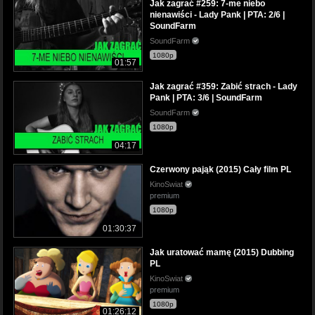
Jak zagrać #259: 7-me niebo
nienawiści - Lady Pank | PTA: 2/6 |
SoundFarm
SoundFarm
1080p
01:57
Jak zagrać #359: Zabić strach - Lady
Pank | PTA: 3/6 | SoundFarm
SoundFarm
1080p
04:17
Czerwony pająk (2015) Cały film PL
KinoSwiat
premium
1080p
01:30:37
Jak uratować mamę (2015) Dubbing
PL
KinoSwiat
premium
1080p
01:26:12