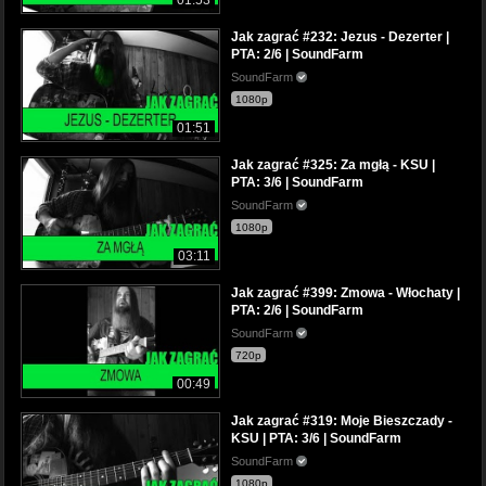
Jak zagrać #232: Jezus - Dezerter |
PTA: 2/6 | SoundFarm
SoundFarm
1080p
01:51
Jak zagrać #325: Za mgłą - KSU |
PTA: 3/6 | SoundFarm
SoundFarm
1080p
03:11
Jak zagrać #399: Zmowa - Włochaty |
PTA: 2/6 | SoundFarm
SoundFarm
720p
00:49
Jak zagrać #319: Moje Bieszczady -
KSU | PTA: 3/6 | SoundFarm
SoundFarm
1080p