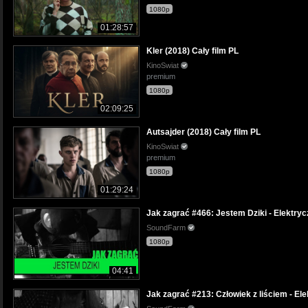
1080p
01:28:57
Kler (2018) Cały film PL
KinoSwiat
premium
1080p
02:09:25
Autsajder (2018) Cały film PL
KinoSwiat
premium
1080p
01:29:24
Jak zagrać #466: Jestem Dziki - Elektryc
SoundFarm
1080p
04:41
Jak zagrać #213: Człowiek z liściem - Ele