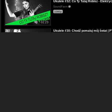
Ukulele #32: Co Ty Tutaj Robisz - Elektry
SoundFarm
1080p
02:23
Ukulele #30: Chodź pomaluj mój świat | P
SoundFarm
1080p
02:42
Ukulele #36: Hallelujah - Leonard Cohen 
SoundFarm
1080p
03:38
Ukulele #29: Ale to już było - Rodowicz |
SoundFarm
1080p
03:25