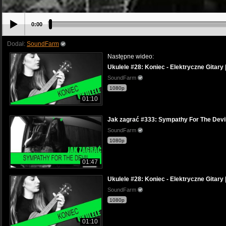
0:00
Dodał:
SoundFarm
Następne wideo:
Ukulele #28: Koniec - Elektryczne Gitary 
SoundFarm
1080p
01:10
Jak zagrać #333: Sympathy For The Devil 
SoundFarm
1080p
01:47
Ukulele #28: Koniec - Elektryczne Gitary 
SoundFarm
1080p
01:10