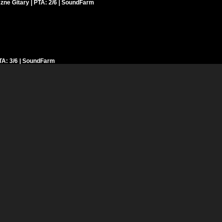
czne Gitary | PTA: 2/6 | SoundFarm
TA: 3/6 | SoundFarm
| PTA: 5/6 | SoundFarm
 PTA: 3/6 | SoundFarm