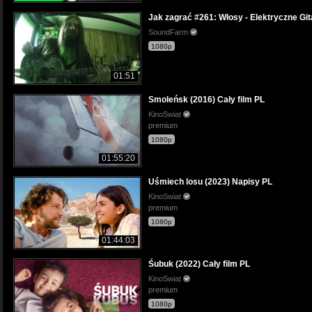
Jak zagrać #261: Włosy - Elektryczne Git
SoundFarm
1080p
01:51
Smoleńsk (2016) Cały film PL
KinoSwiat
premium
1080p
01:55:20
Uśmiech losu (2023) Napisy PL
KinoSwiat
premium
1080p
01:44:03
Śubuk (2022) Cały film PL
KinoSwiat
premium
1080p