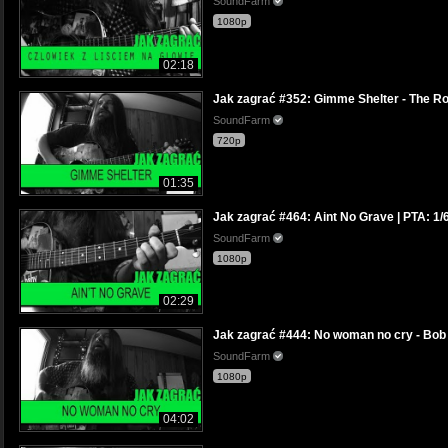
SoundFarm
1080p
02:18
Jak zagrać #352: Gimme Shelter - The Rol
SoundFarm
720p
01:35
Jak zagrać #464: Aint No Grave | PTA: 1
SoundFarm
1080p
02:29
Jak zagrać #444: No woman no cry - Bob 
SoundFarm
1080p
04:02