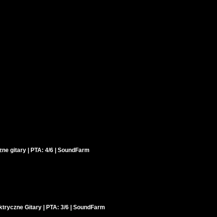
zne gitary | PTA: 4/6 | SoundFarm
ktryczne Gitary | PTA: 3/6 | SoundFarm