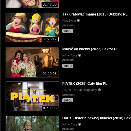
01:47:00
Jak uratować mamę (2015) Dubbing PL
KinoSwiat
premium
1080p
01:26:12
Miłość od kuchni (2022) Lektor PL
Filmy Akcji
premium
1080p
01:29:08
PIĄTEK (2025) Cały film PL
Piątek - serial oryginalny
premium
1080p
01:11:36
Doris: Historia pewnej miłości (2018) Lek
Filmy Akcji
premium