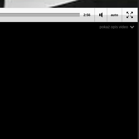
2:56
auto
pokaż opis video