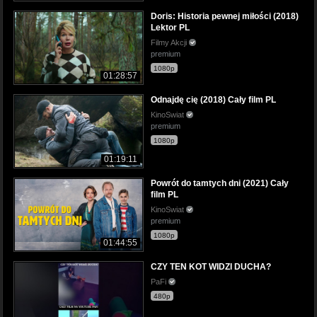
Doris: Historia pewnej miłości (2018)
Lektor PL
Filmy Akcji
premium
1080p
01:28:57
Odnajdę cię (2018) Cały film PL
KinoSwiat
premium
1080p
01:19:11
Powrót do tamtych dni (2021) Cały
film PL
KinoSwiat
premium
1080p
01:44:55
CZY TEN KOT WIDZI DUCHA?
PaFi
480p