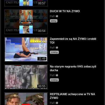
00:57
DUCH W TV NA ZYWO
PaFi
480p
00:54
Zapomnieli że są NA ŻYWO i zrobili
TO!
PaFi
1080p
11:49
Na starym nagraniu VHS zobaczyli
ducha
PaFi
1080p
00:55
REPTILIANIE uchwycone w TV NA
ŻYWO
PaFi