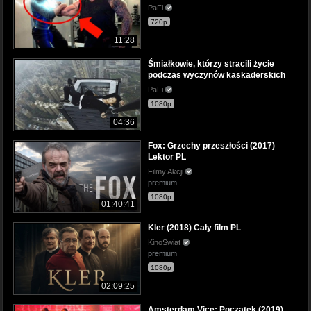
PaFi
720p
11:28
Śmiałkowie, którzy stracili życie
podczas wyczynów kaskaderskich
PaFi
1080p
04:36
Fox: Grzechy przeszłości (2017)
Lektor PL
Filmy Akcji
premium
1080p
01:40:41
Kler (2018) Cały film PL
KinoSwiat
premium
1080p
02:09:25
Amsterdam Vice: Początek (2019)