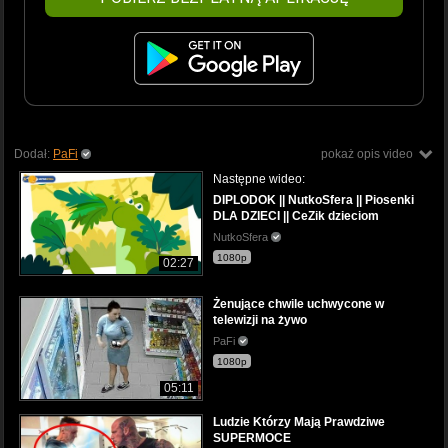
Dodał:
PaFi
pokaż opis video
Następne wideo:
DIPLODOK || NutkoSfera || Piosenki
DLA DZIECI || CeZik dzieciom
NutkoSfera
1080p
02:27
Żenujące chwile uchwycone w
telewizji na żywo
PaFi
1080p
05:11
Ludzie Którzy Mają Prawdziwe
SUPERMOCE