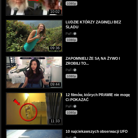
1080p
10:02
LUDZIE KTÓRZY ZAGINĘLI BEZ
ŚLADU
PaFi
1080p
09:36
ZAPOMNIELI ŻE SĄ NA ŻYWO I
ZROBILI TO...
PaFi
1080p
09:44
12 filmów, których PRAWIE nie mogę
Ci POKAZAĆ
PaFi
1080p
11:33
10 najciekawszych obserwacji UFO
PaFi