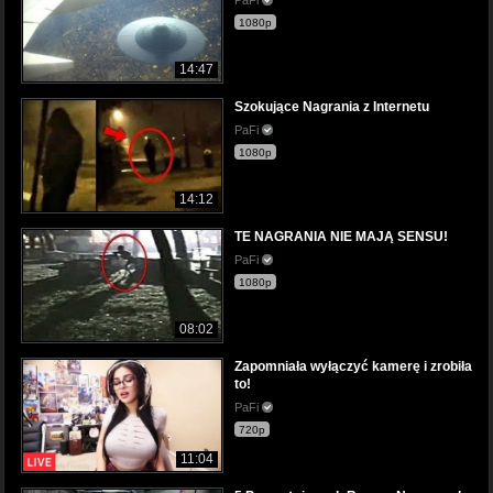
1080p
14:47
Szokujące Nagrania z Internetu
PaFi
1080p
14:12
TE NAGRANIA NIE MAJĄ SENSU!
PaFi
1080p
08:02
Zapomniała wyłączyć kamerę i zrobiła
to!
PaFi
720p
11:04