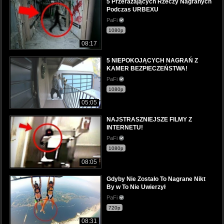
5 Przerażających Rzeczy Nagranych
Podczas URBEXU
PaFi
1080p
08:17
5 NIEPOKOJĄCYCH NAGRAŃ Z
KAMER BEZPIECZEŃSTWA!
PaFi
1080p
05:05
NAJSTRASZNIEJSZE FILMY Z
INTERNETU!
PaFi
1080p
08:05
Gdyby Nie Zostało To Nagrane Nikt
By w To Nie Uwierzył
PaFi
720p
08:31