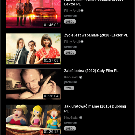
Lektor PL
Filmy Akcji
premium
1080p
01:46:02
Życie jest wspaniałe (2018) Lektor PL
Filmy Akcji
premium
1080p
01:37:09
Zabić bobra (2012) Cały Film PL
KinoSwiat
premium
720p
01:38:04
Jak uratować mamę (2015) Dubbing
PL
KinoSwiat
premium
1080p
01:26:12