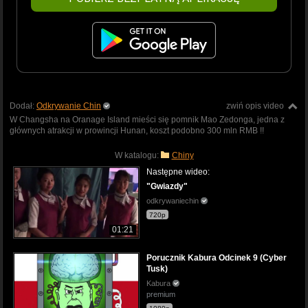
Dodał:
Odkrywanie Chin
zwiń opis video
W Changsha na Oranage Island mieści się pomnik Mao Zedonga, jedna z
głównych atrakcji w prowincji Hunan, koszt podobno 300 mln RMB !!
W katalogu:
Chiny
Następne wideo:
"Gwiazdy"
odkrywaniechin
720p
01:21
Porucznik Kabura Odcinek 9 (Cyber
Tusk)
Kabura
premium