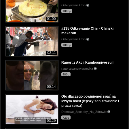
Odkrywanie Chin
1080p
01:00
#135 Odkrywanie Chin - Chiński
makaron.
Odkrywanie Chin
1080p
02:11
Raport z Akcji Kambouniversum
raportzpanstwasrodka
480p
00:14
Oto dlaczego powinieneś spać na
lewym boku (lepszy sen, trawienie i
praca serca)
Domowe_Sposoby_Na_Zdrowie
720p
03:29