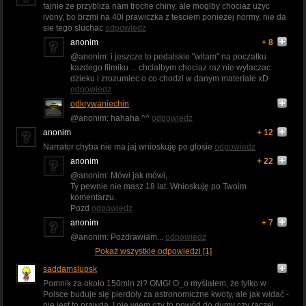
fajnie ze przybliza nam troche chiny, ale moglby chociaz uzyc
ivony, bo brzmi na 40l prawiczka z tesciem poniezej normy, nie da
sie tego sluchac
odpowiedz
anonim
+ 8
@anonim: i jeszcze to pedalskie "witam" na poczatku
kazdego filmiku ... chcialbym chociaz raz nie wylaczac
dzieku i zrozumiec o co chodzi w danym materiale xD
odpowiedz
odkrywaniechin
@anonim: hahaha ^^
odpowiedz
anonim
+ 12
Narrator chyba nie ma jaj wnioskuję po glosie
odpowiedz
anonim
+ 22
@anonim: Mówi jak mówi,
Ty pewnie nie masz 18 lat. Wnioskuję po Twoim
komentarzu.
Pozd
odpowiedz
anonim
+ 7
@anonim: Pozdrawiam...
odpowiedz
Pokaż wszystkie odpowiedzi [1]
saddamslupsk
Pomnik za około 150mln zł? OMG! O_o myślałem, że tylko w
Polsce buduje się pierdoły za astronomiczne kwoty, ale jak widać -
nie jest to prawdą. I nie wiem czy to powód do dumy czy raczej