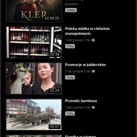
premium
1080p
02:09:25
Polska wódka w chińskim
monopolowym.
Odkrywanie Chin
720p
00:39
Promocje w jubilerskim
Odkrywanie Chin
720p
01:24
Przewóz bambusa
Odkrywanie Chin
720p
00:07