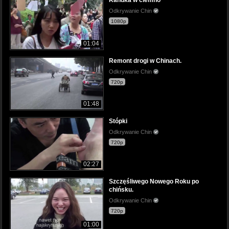
Randka w ciemno
Odkrywanie Chin
1080p
01:04
Remont drogi w Chinach.
Odkrywanie Chin
720p
01:48
Stópki
Odkrywanie Chin
720p
02:27
Szczęśliwego Nowego Roku po
chińsku.
Odkrywanie Chin
720p
01:00