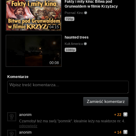
Fakty i mity kina: Bitwa pod
Grunwaldem w filmie Krzyżacy
Poznać Kino
720p
04:15
haunted trees
Kult America
1080p
00:08
Komentarze
Zamieść komentarz
anonim
+ 22
Czarnobyl też ma swój "pomnik". Idealnie leży na reaktorze nr. 4.
odpowiedz
anonim
+ 14