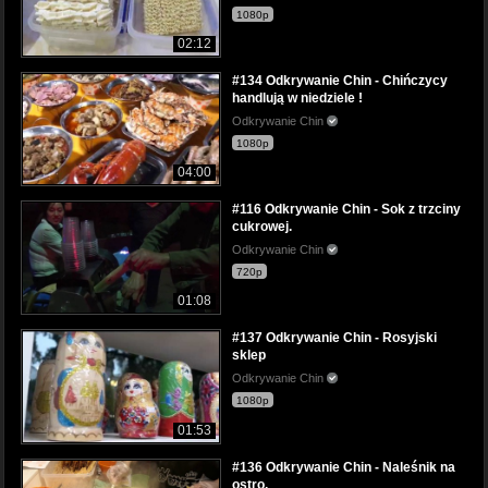
1080p
02:12
#134 Odkrywanie Chin - Chińczycy
handlują w niedziele !
Odkrywanie Chin
1080p
04:00
#116 Odkrywanie Chin - Sok z trzciny
cukrowej.
Odkrywanie Chin
720p
01:08
#137 Odkrywanie Chin - Rosyjski
sklep
Odkrywanie Chin
1080p
01:53
#136 Odkrywanie Chin - Naleśnik na
ostro.