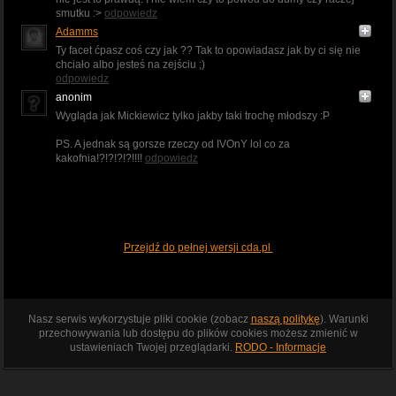
smutku :>
odpowiedz
Adamms
Ty facet ćpasz coś czy jak ?? Tak to opowiadasz jak by ci się nie
chciało albo jesteś na zejściu ;)
odpowiedz
anonim
Wygląda jak Mickiewicz tylko jakby taki trochę młodszy :P
PS. A jednak są gorsze rzeczy od IVOnY lol co za
kakofnia!?!?!?!?!!!!
odpowiedz
Przejdź do pełnej wersji cda.pl
Nasz serwis wykorzystuje pliki cookie (zobacz
naszą politykę
). Warunki
przechowywania lub dostępu do plików cookies możesz zmienić w
ustawieniach Twojej przeglądarki.
RODO - Informacje