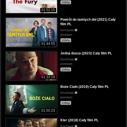
1080p
01:52:15
Powrót do tamtych dni (2021) Cały
film PL
KinoSwiat
premium
1080p
01:44:55
Jedna dusza (2023) Cały film PL
KinoSwiat
premium
1080p
01:33:19
Boże Ciało (2019) Cały film PL
KinoSwiat
premium
1080p
01:50:23
Kler (2018) Cały film PL
KinoSwiat