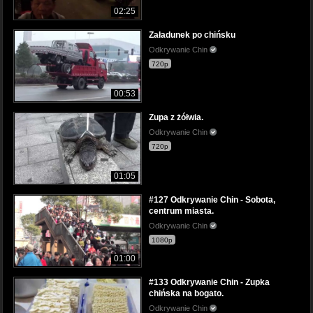
02:25
Załadunek po chińsku
Odkrywanie Chin
720p
00:53
Zupa z żółwia.
Odkrywanie Chin
720p
01:05
#127 Odkrywanie Chin - Sobota,
centrum miasta.
Odkrywanie Chin
1080p
01:00
#133 Odkrywanie Chin - Zupka
chińska na bogato.
Odkrywanie Chin