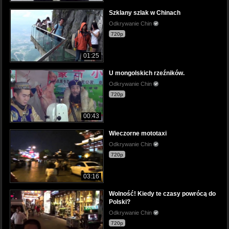
Szklany szlak w Chinach
Odkrywanie Chin
720p
01:25
U mongolskich rzeźników.
Odkrywanie Chin
720p
00:43
Wieczorne mototaxi
Odkrywanie Chin
720p
03:16
Wolność! Kiedy te czasy powrócą do
Polski?
Odkrywanie Chin
720p