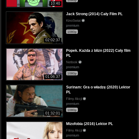
1080p
10:40
Jack Strong (2014) Cały Film PL
KinoSwiat
premium
1080p
02:02:37
Popek. Każda z blizn (2022) Cały film
PL
Netlook
premium
1080p
01:06:37
Surinam: Gra o władzę (2020) Lektor
PL
Filmy Akcji
premium
1080p
01:32:01
Mizofobia (2016) Lektor PL
Filmy Akcji
premium