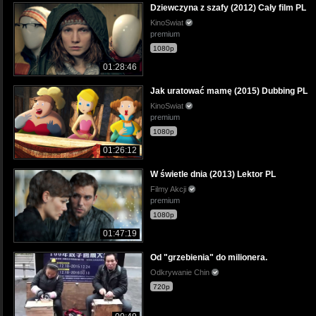
Dziewczyna z szafy (2012) Cały film PL
KinoSwiat
premium
1080p
01:28:46
Jak uratować mamę (2015) Dubbing PL
KinoSwiat
premium
1080p
01:26:12
W świetle dnia (2013) Lektor PL
Filmy Akcji
premium
1080p
01:47:19
Od "grzebienia" do milionera.
Odkrywanie Chin
720p