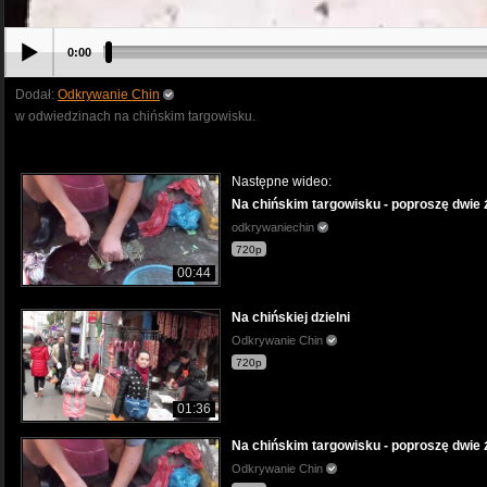
0:00
Dodał:
Odkrywanie Chin
w odwiedzinach na chińskim targowisku.
Następne wideo:
Na chińskim targowisku - poproszę dwie 
odkrywaniechin
720p
00:44
Na chińskiej dzielni
Odkrywanie Chin
720p
01:36
Na chińskim targowisku - poproszę dwie 
Odkrywanie Chin