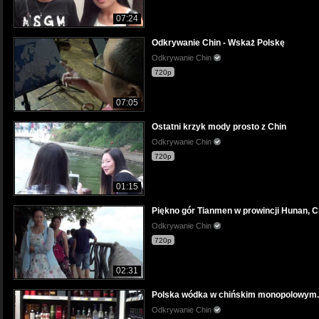
07:24
Odkrywanie Chin - Wskaż Polskę
Odkrywanie Chin
720p
07:05
Ostatni krzyk mody prosto z Chin
Odkrywanie Chin
720p
01:15
Piękno gór Tianmen w prowincji Hunan, C
Odkrywanie Chin
720p
02:31
Polska wódka w chińskim monopolowym.
Odkrywanie Chin