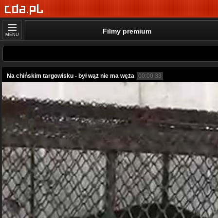
Filmy premium
MENU
Na chińskim targowisku - był wąż nie ma węża
00:00:33