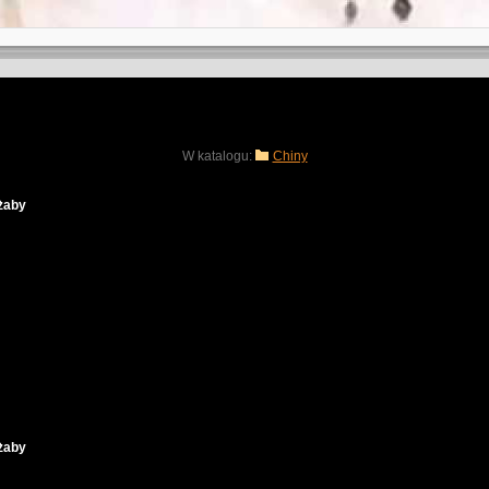
W katalogu:
Chiny
żaby
żaby