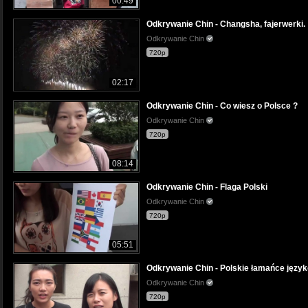
00:49
Odkrywanie Chin - Changsha, fajerwerki.
Odkrywanie Chin
720p
02:17
Odkrywanie Chin - Co wiesz o Polsce ?
Odkrywanie Chin
720p
08:14
Odkrywanie Chin - Flaga Polski
Odkrywanie Chin
720p
05:51
Odkrywanie Chin - Polskie łamańce język
Odkrywanie Chin
720p