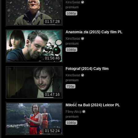
KinoSwiat
premium
1080p
01:57:28
Anatomia zła (2015) Cały film PL
KinoSwiat
premium
1080p
01:56:46
Fotograf (2014) Cały film
KinoSwiat
premium
720p
01:47:16
Miłość na Bali (2024) Lektor PL
Filmy Akcji
premium
1080p
01:52:24