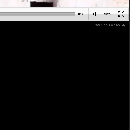
0:33
auto
zwiń opis video