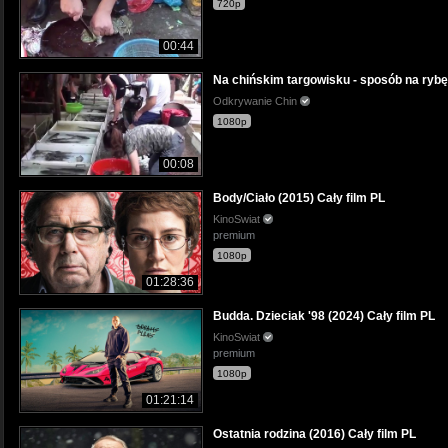
720p
00:44
Na chińskim targowisku - sposób na rybę
Odkrywanie Chin
1080p
00:08
Body/Ciało (2015) Cały film PL
KinoSwiat
premium
1080p
01:28:36
Budda. Dzieciak '98 (2024) Cały film PL
KinoSwiat
premium
1080p
01:21:14
Ostatnia rodzina (2016) Cały film PL