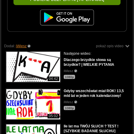
Dodał:
iWiesz
pokaż opis video
Następne wideo:
Dlaczego brzydkie słowa są
brzydkie? | WIELKIE PYTANIA
iWiesz
1080p
04:42
Gdyby wszechświat miał ROK! 13,5
mld lat w jeden rok kalendarzowy!
iWiesz
1080p
05:02
Ile lat ma TWÓJ SŁUCH ? TEST !
[SZYBKIE BADANIE SŁUCHU]