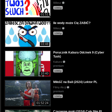
iWiesz
1080p
01:51
Ile wody może Cię ZABIĆ?
iWiesz
1080p
03:48
Porucznik Kabura Odcinek 9 (Cyber
Tusk)
Kabura
premium
1080p
10:40
Miłość na Bali (2024) Lektor PL
Filmy Akcji
premium
1080p
01:52:24
Czerwone maki (2024) Cały film PL