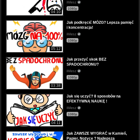
iWiesz
1080p
04:10
Jak podkręcić MÓZG? Lepsza pamięć
i koncentracja!
iWiesz
1080p
05:12
Jak przeżyć skok BEZ
SPADOCHRONU?
iWiesz
1080p
03:38
Jak się uczyć? 8 sposobów na
EFEKTYWNĄ NAUKĘ !
iWiesz
1080p
04:11
Jak ZAWSZE WYGRAĆ w Kamień,
Papier, Nożyce ? Najlepsza