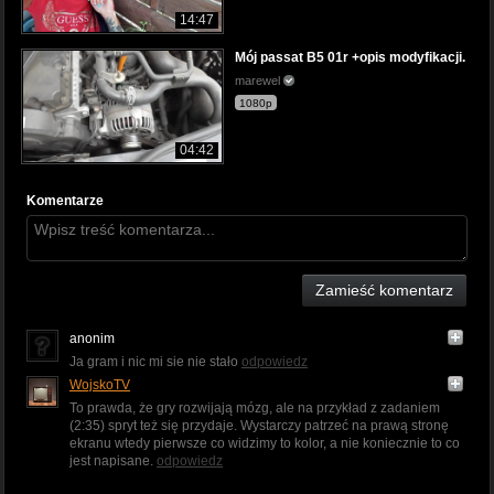
14:47
Mój passat B5 01r +opis modyfikacji.
marewel
1080p
04:42
Komentarze
Zamieść komentarz
anonim
Ja gram i nic mi sie nie stało
odpowiedz
WojskoTV
To prawda, że gry rozwijają mózg, ale na przykład z zadaniem
(2:35) spryt też się przydaje. Wystarczy patrzeć na prawą stronę
ekranu wtedy pierwsze co widzimy to kolor, a nie koniecznie to co
jest napisane.
odpowiedz