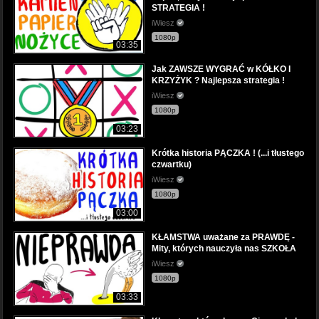
STRATEGIA !
iWiesz
1080p
03:35
Jak ZAWSZE WYGRAĆ w KÓŁKO I
KRZYŻYK ? Najlepsza strategia !
iWiesz
1080p
03:23
Krótka historia PĄCZKA ! (...i tłustego
czwartku)
iWiesz
1080p
03:00
KŁAMSTWA uważane za PRAWDĘ -
Mity, których nauczyła nas SZKOŁA
iWiesz
1080p
03:33