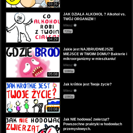
03:26
JAK DZIAŁA ALKOHOL ? Alkohol vs.
TWÓJ ORGANIZM !
iWiesz
720p
04:29
Jakie jest NAJBRUDNIEJSZE
MIEJSCE W TWOIM DOMU? Bakterie i
mikroorganizmy w mieszkaniu!
iWiesz
1080p
05:08
Jak krótkie jest Twoje życie?
iWiesz
1080p
03:08
Jak NIE hodować zwierząt?
Powszechne praktyki w hodowlach
przemysłowych.