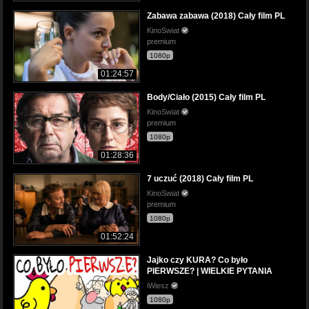
Zabawa zabawa (2018) Cały film PL
KinoSwiat
premium
1080p
01:24:57
Body/Ciało (2015) Cały film PL
KinoSwiat
premium
1080p
01:28:36
7 uczuć (2018) Cały film PL
KinoSwiat
premium
1080p
01:52:24
Jajko czy KURA? Co było
PIERWSZE? | WIELKIE PYTANIA
iWiesz
1080p