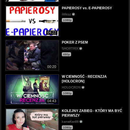
PAPIEROSY vs. E-PAPIEROSY
iWiesz
1080p
04:22
POKER Z PSEM
SHORTRIX
480p
00:20
W CIEMNOŚĆ - RECENZJA
[HOLOCRON]
HOLOCRON
1080p
04:43
KOLEJNY ZABIEG - KTÓRY MA BYĆ
PIERWSZY
kamaKan88
1080p