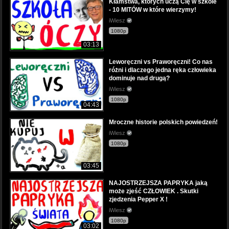
Kłamstwa, których uczą Cię w szkole
- 10 MITÓW w które wierzymy!
iWiesz
1080p
03:13
Leworęczni vs Praworęczni! Co nas
różni i dlaczego jedna ręka człowieka
dominuje nad drugą?
iWiesz
1080p
04:43
Mroczne historie polskich powiedzeń!
iWiesz
1080p
03:45
NAJOSTRZEJSZA PAPRYKA jaką
może zjeść CZŁOWIEK . Skutki
zjedzenia Pepper X !
iWiesz
1080p
03:02