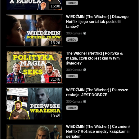
1080p
15:08
WIEDŹMIN (The Witcher) | Dlaczego
Netflix i jego serial tak podzielili
fanów?
300Kultura
1080p
15:26
The Witcher (Netflix) | Polityka &
magia, czyli kto jest kim w tym
świecie?
300Kultura
1080p
31:46
WIEDŹMIN (The Witcher) | Pierwsze
reakcje. JEST DOBRZE!
300Kultura
1080p
10:45
WIEDŹMIN (The Witcher) | Co zmienił
Netflix? Różnice między książkami i
serialem