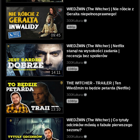
WIEDŹMIN (The Witcher) | Nie róbcie z
Geralta niepełnosprawnego!
300Kultura
480p
09:45
WIEDŹMIN (The Witcher) | Netflix
stanął na wysokości zadania |
recenzja bez spoilerów
300Kultura
1080p
14:11
THE WITCHER - TRAILER | Ten
Wiedźmin to będzie petarda (Netflix)
300Kultura
1080p
13:10
WIEDŹMIN (The Witcher) | Co tytuły
odcinków mówią o fabule pierwszego
sezonu?
300Kultura