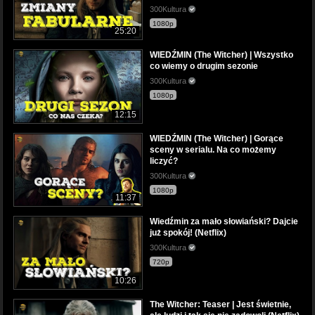
300Kultura
1080p
25:20
WIEDŹMIN (The Witcher) | Wszystko
co wiemy o drugim sezonie
300Kultura
1080p
12:15
WIEDŹMIN (The Witcher) | Gorące
sceny w serialu. Na co możemy
liczyć?
300Kultura
1080p
11:37
Wiedźmin za mało słowiański? Dajcie
już spokój! (Netflix)
300Kultura
720p
10:26
The Witcher: Teaser | Jest świetnie,