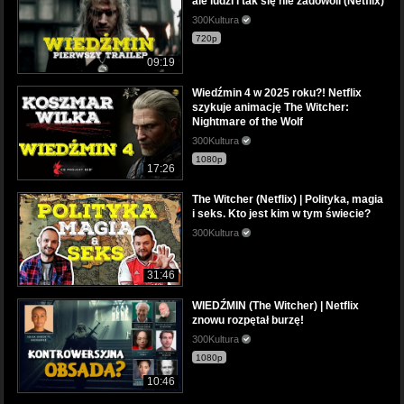
ale ludzi i tak się nie zadowoli (Netflix)
300Kultura
720p
09:19
Wiedźmin 4 w 2025 roku?! Netflix
szykuje animację The Witcher:
Nightmare of the Wolf
300Kultura
1080p
17:26
The Witcher (Netflix) | Polityka, magia
i seks. Kto jest kim w tym świecie?
300Kultura
31:46
WIEDŹMIN (The Witcher) | Netflix
znowu rozpętał burzę!
300Kultura
1080p
10:46