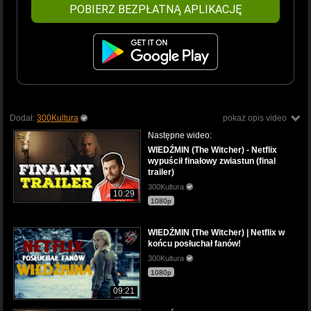
POBIERZ BEZPŁATNĄ APLIKACJĘ
Dodał:
300Kultura
pokaż opis video
Następne wideo:
WIEDŹMIN (The Witcher) - Netflix
wypuścił finałowy zwiastun (final
trailer)
300Kultura
10:29
1080p
WIEDŹMIN (The Witcher) | Netflix w
końcu posłuchał fanów!
300Kultura
1080p
09:21