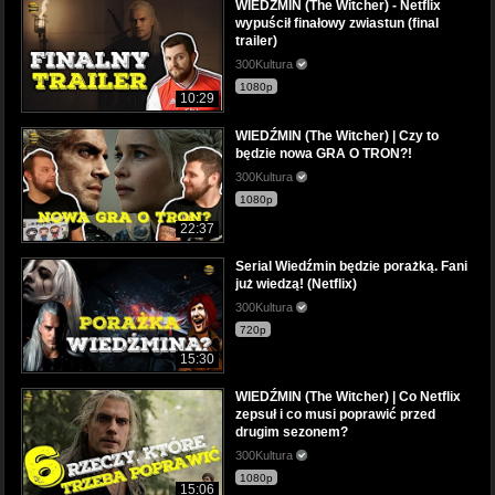
WIEDŹMIN (The Witcher) - Netflix
wypuścił finałowy zwiastun (final
trailer)
300Kultura
1080p
10:29
WIEDŹMIN (The Witcher) | Czy to
będzie nowa GRA O TRON?!
300Kultura
1080p
22:37
Serial Wiedźmin będzie porażką. Fani
już wiedzą! (Netflix)
300Kultura
720p
15:30
WIEDŹMIN (The Witcher) | Co Netflix
zepsuł i co musi poprawić przed
drugim sezonem?
300Kultura
1080p
15:06