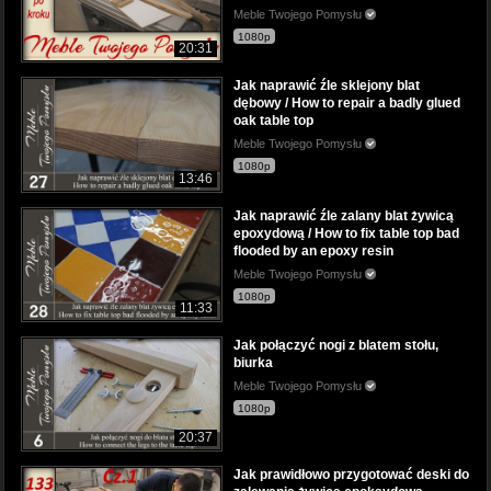
Meble Twojego Pomysłu
1080p
20:31
Jak naprawić źle sklejony blat
dębowy / How to repair a badly glued
oak table top
Meble Twojego Pomysłu
1080p
13:46
Jak naprawić źle zalany blat żywicą
epoxydową / How to fix table top bad
flooded by an epoxy resin
Meble Twojego Pomysłu
1080p
11:33
Jak połączyć nogi z blatem stołu,
biurka
Meble Twojego Pomysłu
1080p
20:37
Jak prawidłowo przygotować deski do