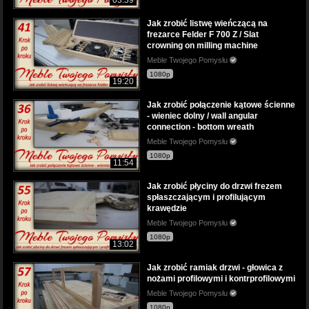
Jak zrobić listwę wieńczącą na
frezarce Felder F 700 Z / Slat
crowning on milling machine
Meble Twojego Pomysłu
1080p
19:20
Jak zrobić połączenie kątowe ścienne
- wieniec dolny / wall angular
connection - bottom wreath
Meble Twojego Pomysłu
1080p
11:54
Jak zrobić płyciny do drzwi frezem
spłaszczającym i profilującym
krawędzie
Meble Twojego Pomysłu
1080p
13:02
Jak zrobić ramiak drzwi - głowica z
nożami profilowymi i kontrprofilowymi
Meble Twojego Pomysłu
1080p