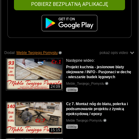
POBIERZ BEZPŁATNĄ APLIKACJĘ
Dodał:
Meble Twojego Pomysłu
pokaż opis video
Następne wideo:
Projekt kuchnia - jesionowe blaty
olejowane / INFO - Pasjonaci w dechę
- wieszanie budek lęgowych
Meble_Twojego_Pomyslu
24:09
1080p
Cz 7. Montaż nóg do blatu, polerka i
podsumowanie projektu z żywicą
epoksydową / epoxy
Meble Twojego Pomysłu
1080p
15:15