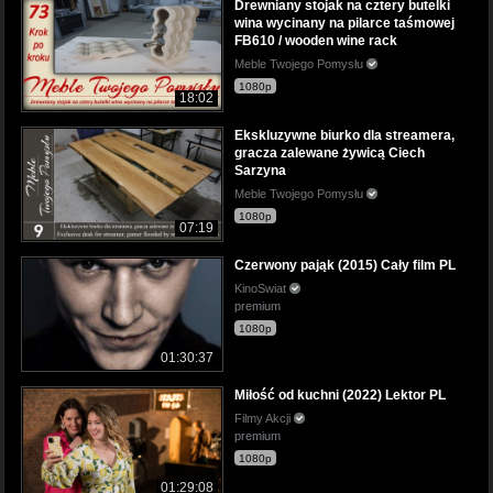
Drewniany stojak na cztery butelki
wina wycinany na pilarce taśmowej
FB610 / wooden wine rack
Meble Twojego Pomysłu
1080p
18:02
Ekskluzywne biurko dla streamera,
gracza zalewane żywicą Ciech
Sarzyna
Meble Twojego Pomysłu
1080p
07:19
Czerwony pająk (2015) Cały film PL
KinoSwiat
premium
1080p
01:30:37
Miłość od kuchni (2022) Lektor PL
Filmy Akcji
premium
1080p
01:29:08