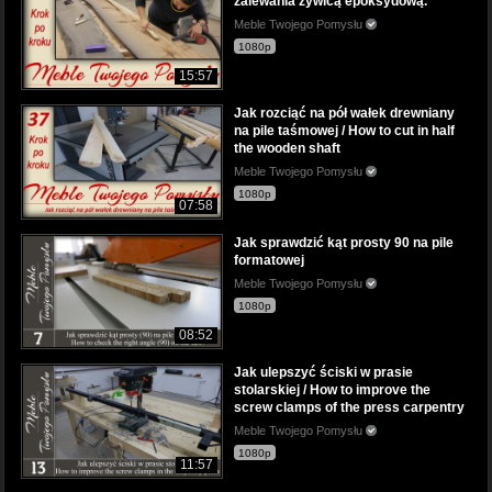
zalewania żywicą epoksydową.
Meble Twojego Pomysłu
1080p
15:57
Jak rozciąć na pół wałek drewniany
na pile taśmowej / How to cut in half
the wooden shaft
Meble Twojego Pomysłu
1080p
07:58
Jak sprawdzić kąt prosty 90 na pile
formatowej
Meble Twojego Pomysłu
1080p
08:52
Jak ulepszyć ściski w prasie
stolarskiej / How to improve the
screw clamps of the press carpentry
Meble Twojego Pomysłu
1080p
11:57