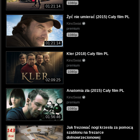
1080p
01:21:14
Żyć nie umierać (2015) Cały film PL
KinoSwiat
premium
1080p
01:21:14
Kler (2018) Cały film PL
KinoSwiat
premium
1080p
02:09:25
Anatomia zła (2015) Cały film PL
KinoSwiat
premium
1080p
01:56:46
Jak frezować nogi krzesła za pomocą
szablonu na frezarce
dolnowrzecionowej