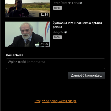
Przez Świat Na Fazie
1080p
31:39
Żydowska loża Bnai Brith a sprawa
polska
eMisjaTv
1080p
24:00
Komentarze
Zamieść komentarz
Przejdź do pełnej wersji cda.pl