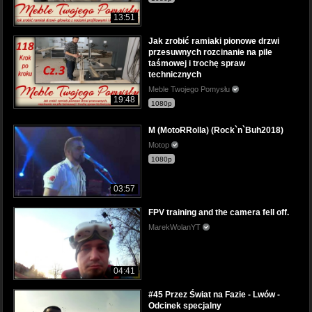
13:51
Jak zrobić ramiaki pionowe drzwi
przesuwnych rozcinanie na pile
taśmowej i trochę spraw
technicznych
Meble Twojego Pomysłu
19:48
1080p
M (MotoRRolla) (Rock`n`Buh2018)
Motop
1080p
03:57
FPV training and the camera fell off.
MarekWolanYT
04:41
#45 Przez Świat na Fazie - Lwów -
Odcinek specjalny