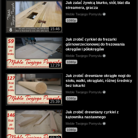
Jak zalać żywicą biurko, stół, blat dla
streamera, gracza
Meble Twojego Pomysłu
1080p
15:46
Jak zrobić cyrkiel do frezarki
górnowrzecionowej do frezowania
okręgów i półokręgów
Meble Twojego Pomysłu
1080p
12:29
Jak zrobić drewniane okrągłe nogi do
stołu, wałki, okrąglaki, różnej średnicy
bez tokarki
Meble Twojego Pomysłu
1080p
25:39
Jak zrobić drewniany cyrkiel z
kątownika nastawnego
Meble Twojego Pomysłu
1080p
03:39