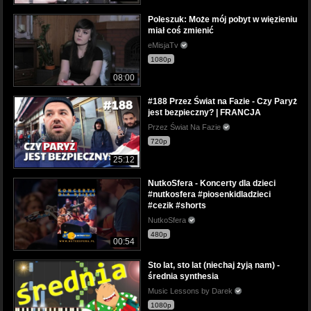
Poleszuk: Może mój pobyt w więzieniu
miał coś zmienić
eMisjaTv
1080p
08:00
#188 Przez Świat na Fazie - Czy Paryż
jest bezpieczny? | FRANCJA
Przez Świat Na Fazie
720p
25:12
NutkoSfera - Koncerty dla dzieci
#nutkosfera #piosenkidladzieci
#cezik #shorts
NutkoSfera
480p
00:54
Sto lat, sto lat (niechaj żyją nam) -
średnia synthesia
Music Lessons by Darek
1080p