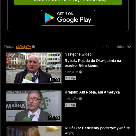
Dodał:
eMisjaTv
pokaż opis video
Następne wideo:
Rybak: Pojadę do Oświęcimia na
przekór Glińskiemu
eMisjaTv
1080p
14:00
Krajski: Ani Rosja, ani Ameryka
eMisjaTv
1080p
06:00
Kulińska: Będziemy podtrzymywać tę
wojnę