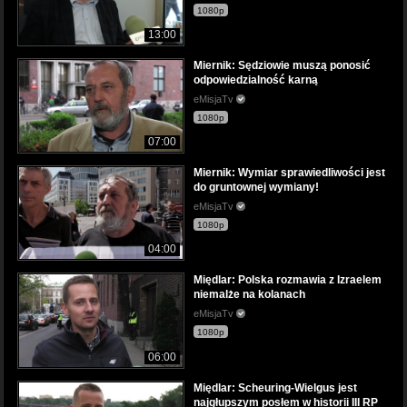
1080p
13:00
Miernik: Sędziowie muszą ponosić
odpowiedzialność karną
eMisjaTv
1080p
07:00
Miernik: Wymiar sprawiedliwości jest
do gruntownej wymiany!
eMisjaTv
1080p
04:00
Międlar: Polska rozmawia z Izraelem
niemalże na kolanach
eMisjaTv
1080p
06:00
Międlar: Scheuring-Wielgus jest
najgłupszym posłem w historii III RP