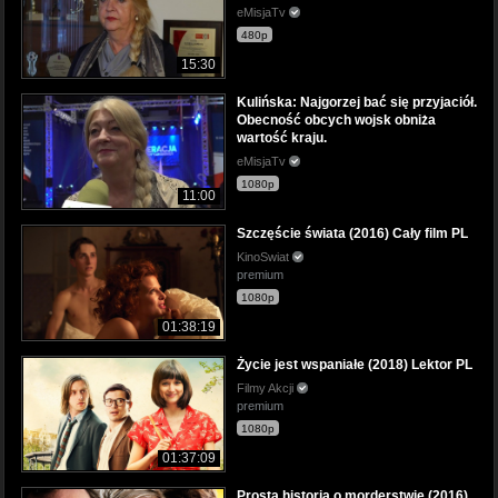
eMisjaTv
480p
15:30
Kulińska: Najgorzej bać się przyjaciół.
Obecność obcych wojsk obniża
wartość kraju.
eMisjaTv
1080p
11:00
Szczęście świata (2016) Cały film PL
KinoSwiat
premium
1080p
01:38:19
Życie jest wspaniałe (2018) Lektor PL
Filmy Akcji
premium
1080p
01:37:09
Prosta historia o morderstwie (2016)