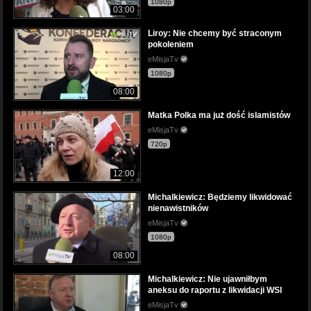
1080p
03:00
Liroy: Nie chcemy być straconym
pokoleniem
eMisjaTv
1080p
08:00
Matka Polka ma już dość islamistów
eMisjaTv
720p
12:00
Michalkiewicz: Będziemy likwidować
nienawistników
eMisjaTv
1080p
08:00
Michalkiewicz: Nie ujawniłbym
aneksu do raportu z likwidacji WSI
eMisjaTv