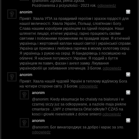
@anonim: Zgoda, pełna zgoda.
Pozdrowienia z przyszłości - 2023 rok.
odpowiedz
anonim
Привіт. Хвала УПА за правдивий героїзм і зразок гордості для
нашої величності. Хвала Україні, Польщі, слов'янам і Богу.
Слава нашим хоробрим українцям за гідний порядок. Наші
шляхетні лицарі, етнічні українці, гарно працюють своїми
святими і побожними променями як правдиві зірки. Я етнічний
українець і жертовний каплан нашої святої і української справи.
Україна це приємна і любовна гарячка в моєму золотому серці.
Я українець з рукою на серці. Я бандерівець з посмішкою на
обличчі. Я насіння потужності України. Я гордий з буття
українцем як павич, фазан і ангел замку. Лікування
українофобії це забивання злочинців. З Богом.
odpowiedz
anonim
Привіт. Хвала нашій чудовій Україні в теплому відблиску Бога
на чотири сторони світу. З Богом.
odpowiedz
anonim
@anonim: Kiedy eksumacje bo chalaty na bialorusi i w
czarnej siczy juz sa odkopywane, a naziole maja piekne
cmantarze ...LWY z cmentarza Orlat odkryte? CZAS na
kosci i glowki niewiniatek z dolow smierci
odpowiedz
anonim
@anonim: Бог винагороджує за добро і карає за зло.
odpowiedz