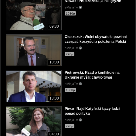
Nowak: PiS szczeka, a nie gryzie
eMisjaTv
1080p
09:30
Oleszczuk: Wolni obywatele powinni
czerpać korzyści z położenia Polski
eMisjaTv
720p
10:00
Piotrowski: Rząd o konflikcie na
Ukrainie myśli: chwilo trwaj
eMisjaTv
1080p
13:00
Piwar: Rajd Katyński łączy ludzi
ponad polityką
eMisjaTv
720p
04:00