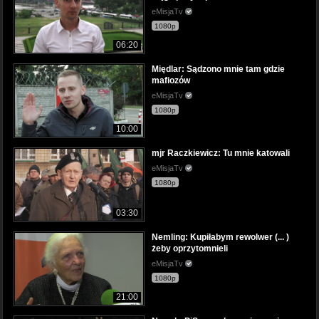
eMisjaTv
1080p
06:20
Międlar: Sądzono mnie tam gdzie
mafiozów
eMisjaTv
1080p
10:00
mjr Raczkiewicz: Tu mnie katowali
eMisjaTv
1080p
03:30
Nemling: Kupiłabym rewolwer (... )
żeby oprzytomnieli
eMisjaTv
1080p
21:00