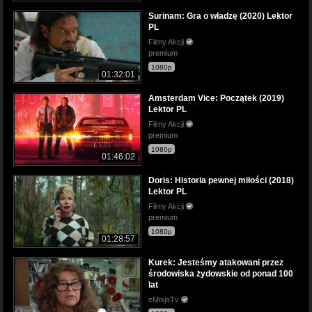
Surinam: Gra o władzę (2020) Lektor
PL
Filmy Akcji
premium
1080p
01:32:01
Amsterdam Vice: Początek (2019)
Lektor PL
Filmy Akcji
premium
1080p
01:46:02
Doris: Historia pewnej miłości (2018)
Lektor PL
Filmy Akcji
premium
1080p
01:28:57
Kurek: Jesteśmy atakowani przez
środowiska żydowskie od ponad 100
lat
eMisjaTv