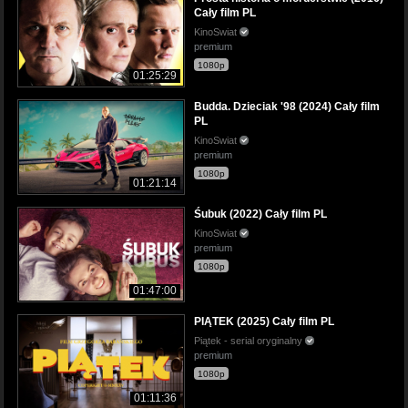
Cały film PL
KinoSwiat
premium
1080p
01:25:29
Budda. Dzieciak '98 (2024) Cały film
PL
KinoSwiat
premium
1080p
01:21:14
Śubuk (2022) Cały film PL
KinoSwiat
premium
1080p
01:47:00
PIĄTEK (2025) Cały film PL
Piątek - serial oryginalny
premium
1080p
01:11:36