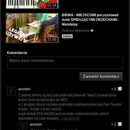
01:14
BIRMA - MIEJSCOWI poczęstowali
mnie SPIDUJĄCYMI ORZECHAMI -
Mandalay
Podróże Wojownika
1080p
21:50
Komentarze
Zamieść komentarz
anonim
+ 2
Z jednej strony są tacy jak piotr baczkowski "łapa" prowadzony
przez jana szczęśniaka ze WSI,
a z drugiej strony są takie jednostki nadzwyczajne jak Pan Teodor
Kudła - Polak z krwi i kości!
a jak widać POLAKÓW jest za mało, natomiast byle jakich
obywateli są całe markety...
odpowiedz
anonim
+ 1