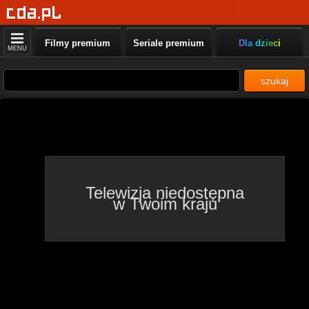
TVS
Wochenblatt TV, 10:50 -
Filmy premium
Seriale premium
Dla dzieci
11:10
MENU
Kapitan Bomba TV
szukaj
Kapitan Bomba - Maraton -
na żywo, 11:00 - 12:00
Porucznik Kabura TV
Porucznik Kabura -
Maraton - na żywo, 11:00 -
12:00
Telewizja niedostępna
Water Planet
w Twoim kraju
Rafy koralowe, 11:00 -
11:30
StudioMed TV
Telesprzedaż, 10:30 -
11:25