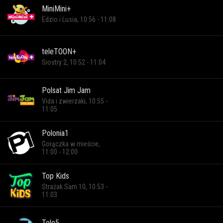
MiniMini+
Edzio i Lusia, 10:56 - 11:08
teleTOON+
Siostry 2, 10:52 - 11:04
Polsat Jim Jam
Vida i zwierzaki, 10:55 -
11:05
Polonia1
Gorączka w mieście,
11:00 - 12:00
Top Kids
Strażak Sam 10, 10:53 -
11:03
Tele5