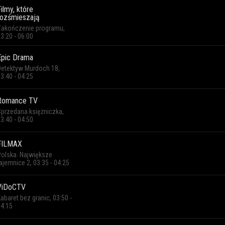
Filmy, które
rozśmieszają
Zakończenie programu,
Dla dzieci
3:20 - 06:00
Epic Drama
szukaj
Detektyw Murdoch 18,
3:40 - 04:25
Romance TV
net, w jakości HD, bez dekodera i umów
Sprzedana księżniczka,
3:40 - 04:50
o dowolnej porze. Wystarczy konto CDA Premium z
FILMAX
ogramie TV Filmy, które rozśmieszają
. W aplikacji
Polska. Największe
ajemnice 2, 03:35 - 04:25
 będzie się zaczynać.
ViDoCTV
abaret bez granic, 03:50 -
04:15
Rodzina Steedów: Rozdarty dom
Heidi
Goldbergowie